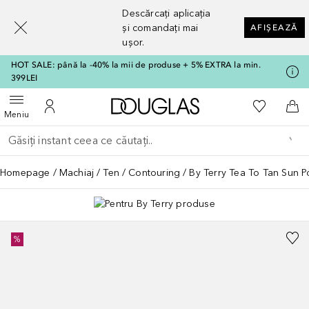
[navigation.slideout.screenreader]
Descărcați aplicația
și comandați mai
AFIȘEAZĂ
ușor.
HOT SALE: până la -40% la mii de produse + 5% EXTRA la min.
399LEI
Către pagina principală
Către List
Deschide meniul
Către Contul meu
Căt
Meniu
Înapoi
Executați căutarea
Homepage
Machiaj
Ten
Contouring
By Terry Tea To Tan Sun 
%