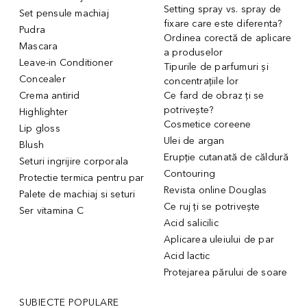
Setting spray vs. spray de
Set pensule machiaj
fixare care este diferenta?
Pudra
Ordinea corectă de aplicare
Mascara
a produselor
Leave-in Conditioner
Tipurile de parfumuri și
Concealer
concentrațiile lor
Crema antirid
Ce fard de obraz ți se
potrivește?
Highlighter
Cosmetice coreene
Lip gloss
Ulei de argan
Blush
Erupție cutanată de căldură
Seturi ingrijire corporala
Contouring
Protectie termica pentru par
Revista online Douglas
Palete de machiaj si seturi
Ce ruj ți se potrivește
Ser vitamina C
Acid salicilic
Aplicarea uleiului de par
Acid lactic
Protejarea părului de soare
SUBIECTE POPULARE