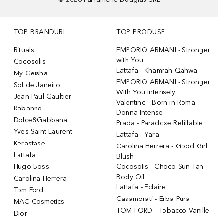
TOP BRANDURI
TOP PRODUSE
Rituals
EMPORIO ARMANI - Stronger
with You
Cocosolis
Lattafa - Khamrah Qahwa
My Geisha
EMPORIO ARMANI - Stronger
Sol de Janeiro
With You Intensely
Jean Paul Gaultier
Valentino - Born in Roma
Rabanne
Donna Intense
Dolce&Gabbana
Prada - Paradoxe Refillable
Yves Saint Laurent
Lattafa - Yara
Kerastase
Carolina Herrera - Good Girl
Lattafa
Blush
Hugo Boss
Cocosolis - Choco Sun Tan
Body Oil
Carolina Herrera
Lattafa - Eclaire
Tom Ford
Casamorati - Erba Pura
MAC Cosmetics
TOM FORD - Tobacco Vanille
Dior