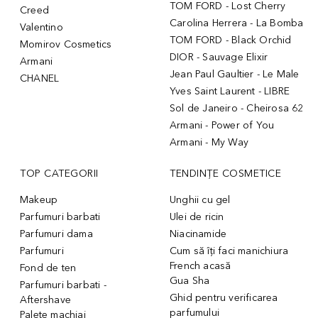
TOM FORD - Lost Cherry
Creed
Carolina Herrera - La Bomba
Valentino
TOM FORD - Black Orchid
Momirov Cosmetics
DIOR - Sauvage Elixir
Armani
Jean Paul Gaultier - Le Male
CHANEL
Yves Saint Laurent - LIBRE
Sol de Janeiro - Cheirosa 62
Armani - Power of You
Armani - My Way
TOP CATEGORII
TENDINȚE COSMETICE
Makeup
Unghii cu gel
Parfumuri barbati
Ulei de ricin
Parfumuri dama
Niacinamide
Parfumuri
Cum să îți faci manichiura
French acasă
Fond de ten
Gua Sha
Parfumuri barbati -
Ghid pentru verificarea
Aftershave
parfumului
Palete machiaj