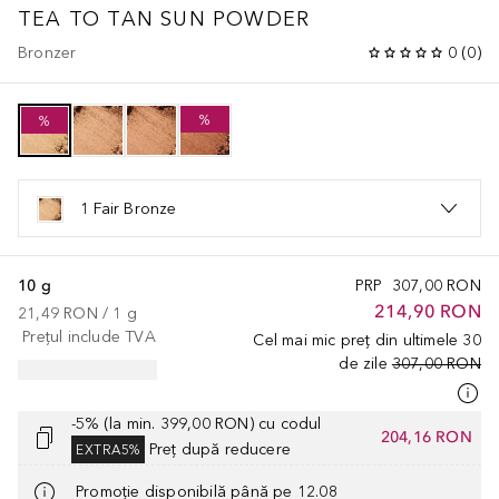
TEA TO TAN SUN POWDER
Bronzer
0
(
0
)
%
%
1 Fair Bronze
10 g
PRP
307,00 RON
214,90 RON
21,49 RON
 / 
1
g
Prețul include TVA
Cel mai mic preț din ultimele 30
de zile
307,00 RON
-5% (la min. 399,00 RON) cu codul
204,16 RON
Preț după reducere
EXTRA5%
Promoție disponibilă până pe 12.08