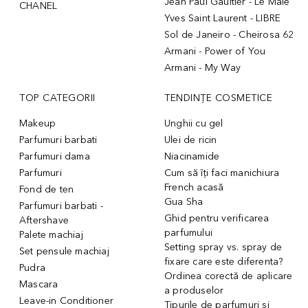
Jean Paul Gaultier - Le Male
CHANEL
Yves Saint Laurent - LIBRE
Sol de Janeiro - Cheirosa 62
Armani - Power of You
Armani - My Way
TOP CATEGORII
TENDINȚE COSMETICE
Makeup
Unghii cu gel
Parfumuri barbati
Ulei de ricin
Parfumuri dama
Niacinamide
Parfumuri
Cum să îți faci manichiura
French acasă
Fond de ten
Gua Sha
Parfumuri barbati -
Ghid pentru verificarea
Aftershave
parfumului
Palete machiaj
Setting spray vs. spray de
Set pensule machiaj
fixare care este diferenta?
Pudra
Ordinea corectă de aplicare
Mascara
a produselor
Leave-in Conditioner
Tipurile de parfumuri și