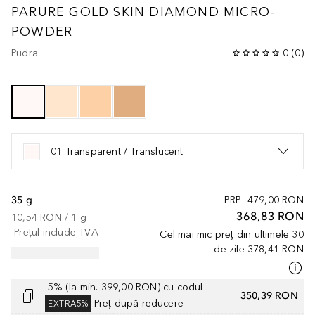
PARURE GOLD SKIN DIAMOND MICRO-
POWDER
Pudra
0
(
0
)
01 Transparent / Translucent
35 g
PRP
479,00 RON
368,83 RON
10,54 RON
 / 
1
g
Prețul include TVA
Cel mai mic preț din ultimele 30
de zile
378,41 RON
-5% (la min. 399,00 RON) cu codul
350,39 RON
Preț după reducere
EXTRA5%