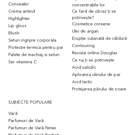
Concealer
concentrațiile lor
Crema antirid
Ce fard de obraz ți se
potrivește?
Highlighter
Cosmetice coreene
Lip gloss
Ulei de argan
Blush
Erupție cutanată de căldură
Seturi ingrijire corporala
Contouring
Protectie termica pentru par
Revista online Douglas
Palete de machiaj si seturi
Ce ruj ți se potrivește
Ser vitamina C
Acid salicilic
Aplicarea uleiului de par
Acid lactic
Protejarea părului de soare
SUBIECTE POPULARE
Vară
Parfumuri de Vară
Parfumuri de Vară Femei