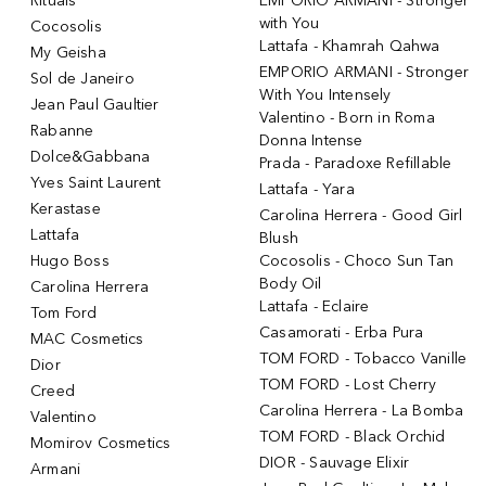
Rituals
EMPORIO ARMANI - Stronger
with You
Cocosolis
Lattafa - Khamrah Qahwa
My Geisha
EMPORIO ARMANI - Stronger
Sol de Janeiro
With You Intensely
Jean Paul Gaultier
Valentino - Born in Roma
Rabanne
Donna Intense
Dolce&Gabbana
Prada - Paradoxe Refillable
Yves Saint Laurent
Lattafa - Yara
Kerastase
Carolina Herrera - Good Girl
Lattafa
Blush
Hugo Boss
Cocosolis - Choco Sun Tan
Body Oil
Carolina Herrera
Lattafa - Eclaire
Tom Ford
Casamorati - Erba Pura
MAC Cosmetics
TOM FORD - Tobacco Vanille
Dior
TOM FORD - Lost Cherry
Creed
Carolina Herrera - La Bomba
Valentino
TOM FORD - Black Orchid
Momirov Cosmetics
DIOR - Sauvage Elixir
Armani