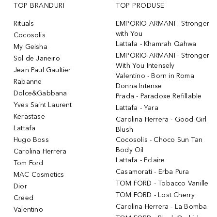
TOP BRANDURI
TOP PRODUSE
Rituals
EMPORIO ARMANI - Stronger
with You
Cocosolis
Lattafa - Khamrah Qahwa
My Geisha
EMPORIO ARMANI - Stronger
Sol de Janeiro
With You Intensely
Jean Paul Gaultier
Valentino - Born in Roma
Rabanne
Donna Intense
Dolce&Gabbana
Prada - Paradoxe Refillable
Yves Saint Laurent
Lattafa - Yara
Kerastase
Carolina Herrera - Good Girl
Lattafa
Blush
Hugo Boss
Cocosolis - Choco Sun Tan
Body Oil
Carolina Herrera
Lattafa - Eclaire
Tom Ford
Casamorati - Erba Pura
MAC Cosmetics
TOM FORD - Tobacco Vanille
Dior
TOM FORD - Lost Cherry
Creed
Carolina Herrera - La Bomba
Valentino