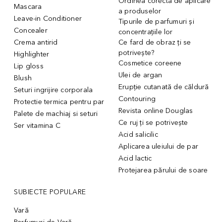
Ordinea corectă de aplicare
Mascara
a produselor
Leave-in Conditioner
Tipurile de parfumuri și
Concealer
concentrațiile lor
Crema antirid
Ce fard de obraz ți se
potrivește?
Highlighter
Cosmetice coreene
Lip gloss
Ulei de argan
Blush
Erupție cutanată de căldură
Seturi ingrijire corporala
Contouring
Protectie termica pentru par
Revista online Douglas
Palete de machiaj si seturi
Ce ruj ți se potrivește
Ser vitamina C
Acid salicilic
Aplicarea uleiului de par
Acid lactic
Protejarea părului de soare
SUBIECTE POPULARE
Vară