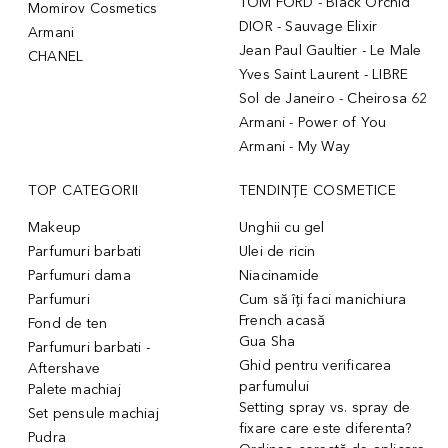
TOM FORD - Black Orchid
Momirov Cosmetics
DIOR - Sauvage Elixir
Armani
Jean Paul Gaultier - Le Male
CHANEL
Yves Saint Laurent - LIBRE
Sol de Janeiro - Cheirosa 62
Armani - Power of You
Armani - My Way
TOP CATEGORII
TENDINȚE COSMETICE
Makeup
Unghii cu gel
Parfumuri barbati
Ulei de ricin
Parfumuri dama
Niacinamide
Parfumuri
Cum să îți faci manichiura
French acasă
Fond de ten
Gua Sha
Parfumuri barbati -
Ghid pentru verificarea
Aftershave
parfumului
Palete machiaj
Setting spray vs. spray de
Set pensule machiaj
fixare care este diferenta?
Pudra