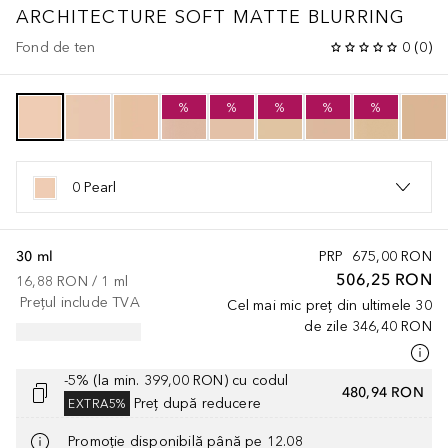
ARCHITECTURE SOFT MATTE BLURRING
Fond de ten
0
(
0
)
%
%
%
%
%
0 Pearl
30 ml
PRP
675,00 RON
506,25 RON
16,88 RON
 / 
1
ml
Prețul include TVA
Cel mai mic preț din ultimele 30
de zile
346,40 RON
-5% (la min. 399,00 RON) cu codul
480,94 RON
Preț după reducere
EXTRA5%
Promoție disponibilă până pe 12.08