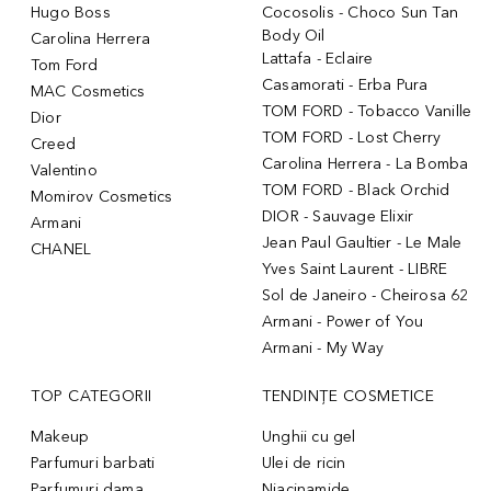
Hugo Boss
Cocosolis - Choco Sun Tan
Body Oil
Carolina Herrera
Lattafa - Eclaire
Tom Ford
Casamorati - Erba Pura
MAC Cosmetics
TOM FORD - Tobacco Vanille
Dior
TOM FORD - Lost Cherry
Creed
Carolina Herrera - La Bomba
Valentino
TOM FORD - Black Orchid
Momirov Cosmetics
DIOR - Sauvage Elixir
Armani
Jean Paul Gaultier - Le Male
CHANEL
Yves Saint Laurent - LIBRE
Sol de Janeiro - Cheirosa 62
Armani - Power of You
Armani - My Way
TOP CATEGORII
TENDINȚE COSMETICE
Makeup
Unghii cu gel
Parfumuri barbati
Ulei de ricin
Parfumuri dama
Niacinamide