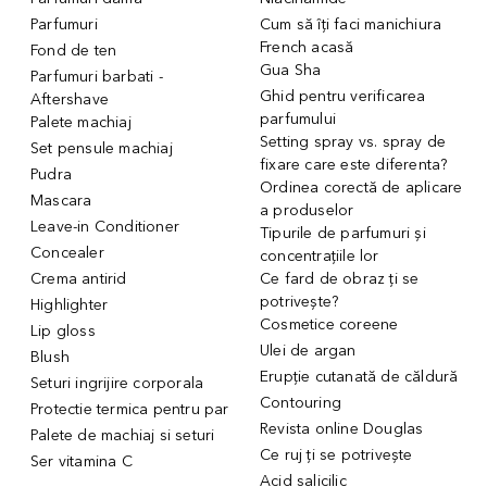
Parfumuri
Cum să îți faci manichiura
French acasă
Fond de ten
Gua Sha
Parfumuri barbati -
Ghid pentru verificarea
Aftershave
parfumului
Palete machiaj
Setting spray vs. spray de
Set pensule machiaj
fixare care este diferenta?
Pudra
Ordinea corectă de aplicare
Mascara
a produselor
Leave-in Conditioner
Tipurile de parfumuri și
Concealer
concentrațiile lor
Crema antirid
Ce fard de obraz ți se
potrivește?
Highlighter
Cosmetice coreene
Lip gloss
Ulei de argan
Blush
Erupție cutanată de căldură
Seturi ingrijire corporala
Contouring
Protectie termica pentru par
Revista online Douglas
Palete de machiaj si seturi
Ce ruj ți se potrivește
Ser vitamina C
Acid salicilic