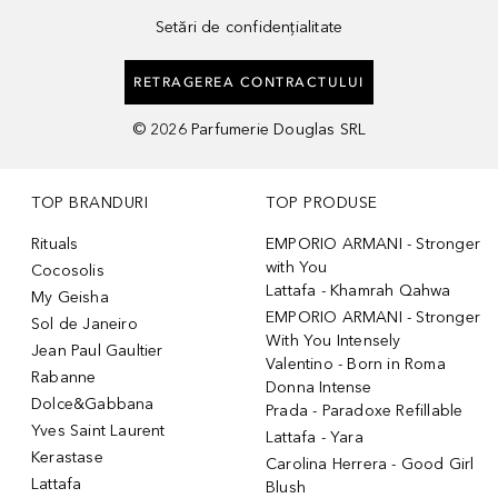
Setări de confidențialitate
RETRAGEREA CONTRACTULUI
©
2026
Parfumerie Douglas SRL
TOP BRANDURI
TOP PRODUSE
Rituals
EMPORIO ARMANI - Stronger
with You
Cocosolis
Lattafa - Khamrah Qahwa
My Geisha
EMPORIO ARMANI - Stronger
Sol de Janeiro
With You Intensely
Jean Paul Gaultier
Valentino - Born in Roma
Rabanne
Donna Intense
Dolce&Gabbana
Prada - Paradoxe Refillable
Yves Saint Laurent
Lattafa - Yara
Kerastase
Carolina Herrera - Good Girl
Lattafa
Blush