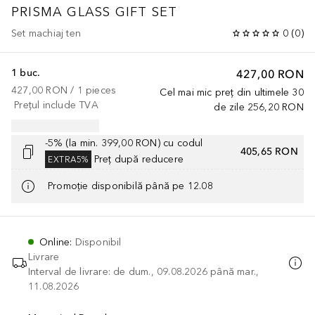
PRISMA GLASS
GIFT SET
Set machiaj ten
0
(
0
)
1 buc.
427,00 RON
427,00 RON
 / 
1
pieces
Cel mai mic preț din ultimele 30
Prețul include TVA
de zile
256,20 RON
-5% (la min. 399,00 RON) cu codul
405,65 RON
Preț după reducere
EXTRA5%
Promoție disponibilă până pe 12.08
Online
:
Disponibil
Livrare
Interval de livrare: de dum., 09.08.2026 până mar.,
11.08.2026