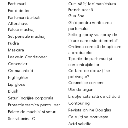
Parfumuri
Cum să îți faci manichiura
French acasă
Fond de ten
Gua Sha
Parfumuri barbati -
Ghid pentru verificarea
Aftershave
parfumului
Palete machiaj
Setting spray vs. spray de
Set pensule machiaj
fixare care este diferenta?
Pudra
Ordinea corectă de aplicare
Mascara
a produselor
Leave-in Conditioner
Tipurile de parfumuri și
Concealer
concentrațiile lor
Crema antirid
Ce fard de obraz ți se
potrivește?
Highlighter
Cosmetice coreene
Lip gloss
Ulei de argan
Blush
Erupție cutanată de căldură
Seturi ingrijire corporala
Contouring
Protectie termica pentru par
Revista online Douglas
Palete de machiaj si seturi
Ce ruj ți se potrivește
Ser vitamina C
Acid salicilic