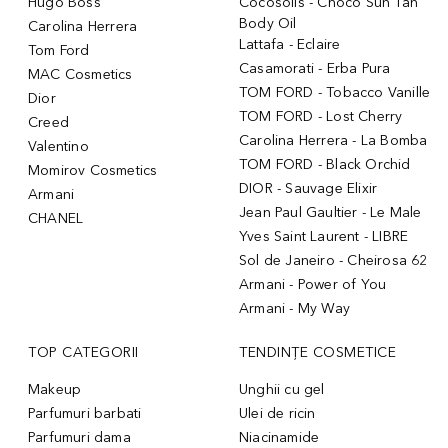
Hugo Boss
Cocosolis - Choco Sun Tan
Body Oil
Carolina Herrera
Lattafa - Eclaire
Tom Ford
Casamorati - Erba Pura
MAC Cosmetics
TOM FORD - Tobacco Vanille
Dior
TOM FORD - Lost Cherry
Creed
Carolina Herrera - La Bomba
Valentino
TOM FORD - Black Orchid
Momirov Cosmetics
DIOR - Sauvage Elixir
Armani
Jean Paul Gaultier - Le Male
CHANEL
Yves Saint Laurent - LIBRE
Sol de Janeiro - Cheirosa 62
Armani - Power of You
Armani - My Way
TOP CATEGORII
TENDINȚE COSMETICE
Makeup
Unghii cu gel
Parfumuri barbati
Ulei de ricin
Parfumuri dama
Niacinamide