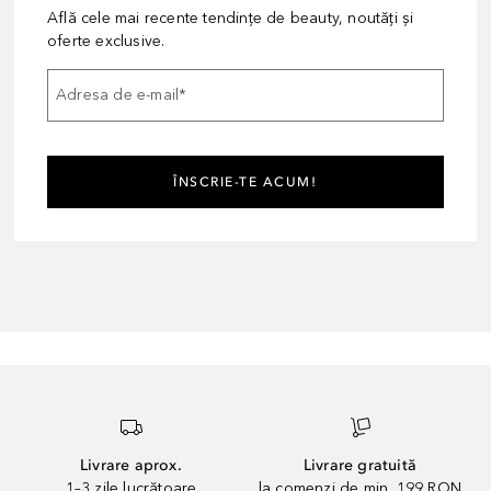
Află cele mai recente tendințe de beauty, noutăți și
oferte exclusive.
Adresa de e-mail
*
ÎNSCRIE-TE ACUM!
Livrare aprox.
Livrare gratuită
1–3 zile lucrătoare
la comenzi de min. 199 RON