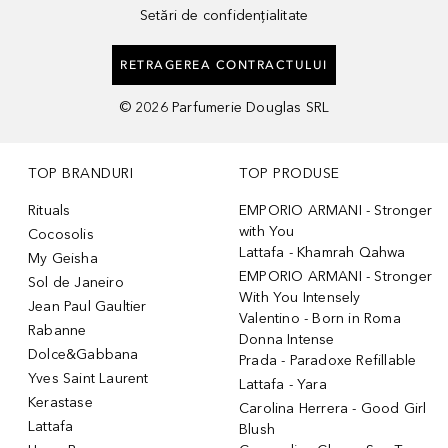
Setări de confidențialitate
RETRAGEREA CONTRACTULUI
©
2026
Parfumerie Douglas SRL
TOP BRANDURI
TOP PRODUSE
Rituals
EMPORIO ARMANI - Stronger
with You
Cocosolis
Lattafa - Khamrah Qahwa
My Geisha
EMPORIO ARMANI - Stronger
Sol de Janeiro
With You Intensely
Jean Paul Gaultier
Valentino - Born in Roma
Rabanne
Donna Intense
Dolce&Gabbana
Prada - Paradoxe Refillable
Yves Saint Laurent
Lattafa - Yara
Kerastase
Carolina Herrera - Good Girl
Lattafa
Blush