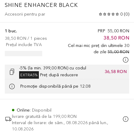
SHINE ENHANCER BLACK
Accesorii pentru par
0
(
0
)
1 buc.
PRP
55,00 RON
38,50 RON
38,50 RON
 / 
1
pieces
Prețul include TVA
Cel mai mic preț din ultimele 30
de zile
55,00 RON
-5% (la min. 399,00 RON) cu codul
36,58 RON
Preț după reducere
EXTRA5%
Promoție disponibilă până pe 12.08
Online
:
Disponibil
livrare gratuită de la
199,00 RON
Interval de livrare: de sâm., 08.08.2026 până lun.,
10.08.2026