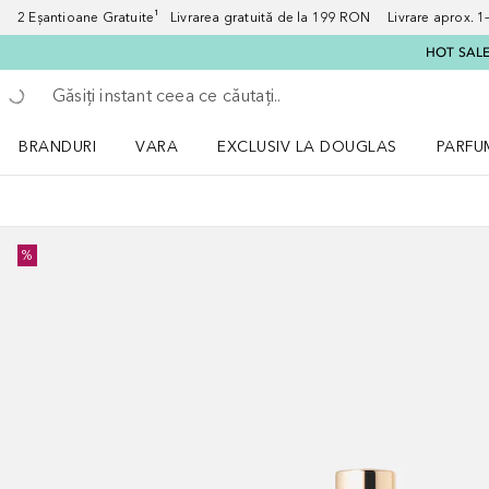
2 Eșantioane Gratuite¹ Livrarea gratuită de la 199 RON Livrare aprox. 1–3
HOT SALE:
Înapoi
Executați căutarea
BRANDURI
VARA
EXCLUSIV LA DOUGLAS
PARFU
Deschidere meniu BRANDURI
Deschidere meniu VARA
Deschi
%