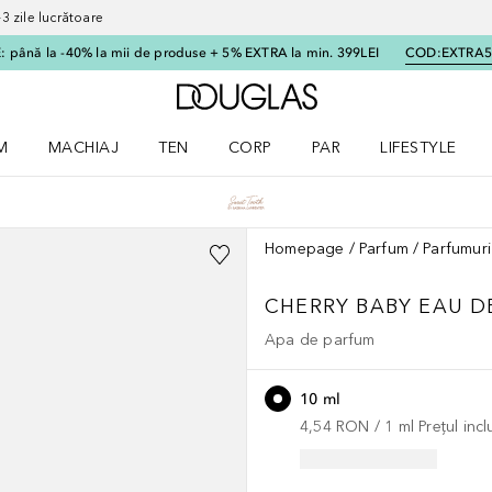
 zile lucrătoare
 până la -40% la mii de produse + 5% EXTRA la min. 399LEI
COD:
EXTRA
Către pagina principală
M
MACHIAJ
TEN
CORP
PAR
LIFESTYLE
dere meniu Parfum
Deschidere meniu Machiaj
Deschidere meniu Ten
Deschidere meniu Corp
Deschidere meniu Par
Deschidere meni
Homepage
Parfum
Parfumuri
CHERRY BABY EAU D
Apa de parfum
10 ml
4,54 RON
 / 
1
ml
Prețul inc