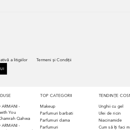
tivă a litigiilor
Termeni și Condiții
UI
ODUSE
TOP CATEGORII
TENDINȚE COS
 ARMANI -
Makeup
Unghii cu gel
with You
Parfumuri barbati
Ulei de ricin
- Khamrah Qahwa
Parfumuri dama
Niacinamide
 ARMANI -
Parfumuri
Cum să îți faci 