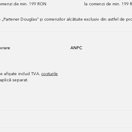
comenzi de min. 199 RON
la comenzi de min. 199 
artener Douglas” și comenzilor alcătuite exclusiv din astfel de pr
vrare
ANPC
le afișate includ TVA.
costurile
aplică separat.