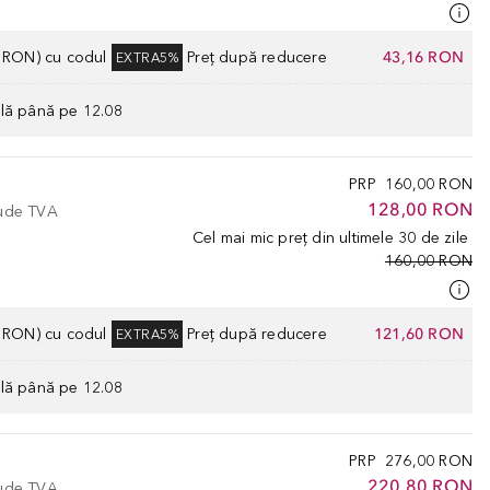
0 RON) cu codul
Preț după reducere
43,16 RON
EXTRA5%
ilă până pe 12.08
PRP
160,00 RON
128,00 RON
lude TVA
Cel mai mic preț din ultimele 30 de zile
160,00 RON
0 RON) cu codul
Preț după reducere
121,60 RON
EXTRA5%
ilă până pe 12.08
PRP
276,00 RON
220,80 RON
lude TVA