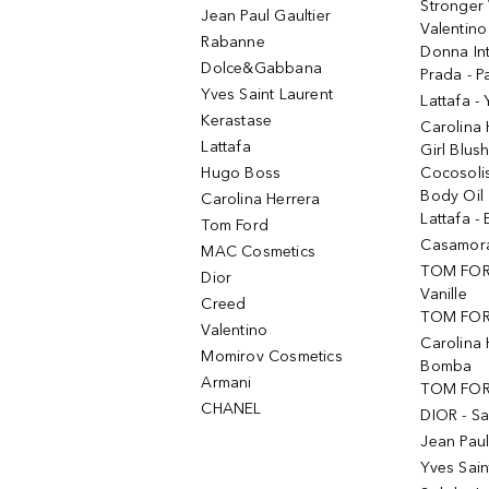
Stronger 
Jean Paul Gaultier
Valentino
Rabanne
Donna In
Dolce&Gabbana
Prada - P
Yves Saint Laurent
Lattafa -
Kerastase
Carolina
Lattafa
Girl Blus
Hugo Boss
Cocosoli
Body Oil
Carolina Herrera
Lattafa - 
Tom Ford
Casamorat
MAC Cosmetics
TOM FOR
Dior
Vanille
Creed
TOM FORD
Valentino
Carolina 
Momirov Cosmetics
Bomba
Armani
TOM FORD
CHANEL
DIOR - Sa
Jean Paul
Yves Sain