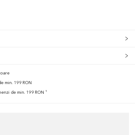
ătoare
 de min. 199 RON
omenzi de min. 199 RON ¹