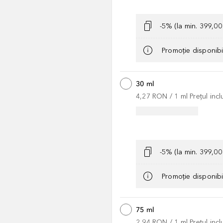
-5% (la min. 399,0
Promoție disponib
30 ml
4,27 RON
 / 
1
ml
Prețul inc
-5% (la min. 399,0
Promoție disponib
75 ml
2,94 RON
 / 
1
ml
Prețul inc