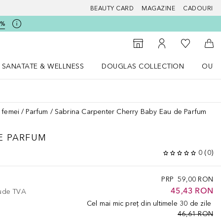
BEAUTY CARD
MAGAZINE
CADOURI
5%
 Douglas
Către List
Către Găsire magazin
Către Contul meu
Căt
SANATATE & WELLNESS
DOUGLAS COLLECTION
OUTL
u Lifestyle
Deschidere meniu SANATATE & WELLNESS
Deschidere meniu Douglas Collectio
 femei
Parfum
Sabrina Carpenter Cherry Baby Eau de Parfum
E PARFUM
0
(
0
)
PRP
59,00 RON
45,43 RON
lude TVA
Cel mai mic preț din ultimele 30 de zile
46,61 RON