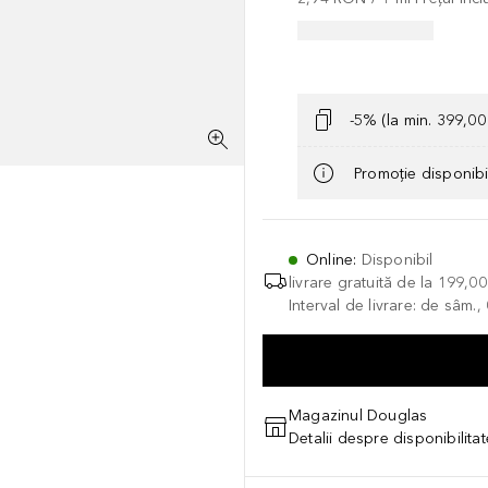
-5% (la min. 399,0
Promoție disponib
Online
:
Disponibil
livrare gratuită de la
199,0
Interval de livrare: de sâm.
Magazinul Douglas
Detalii despre disponibilita