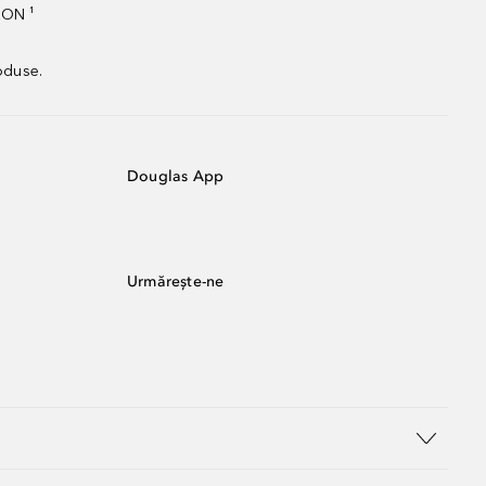
RON ¹
oduse.
Douglas App
Urmărește-ne