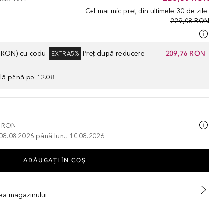
Cel mai mic preț din ultimele 30 de zile
229,08 RON
0 RON) cu codul
Preț după reducere
209,76 RON
EXTRA5%
ilă până pe 12.08
0 RON
, 08.08.2026 până lun., 10.08.2026
ADĂUGAȚI ÎN COŞ
tea magazinului