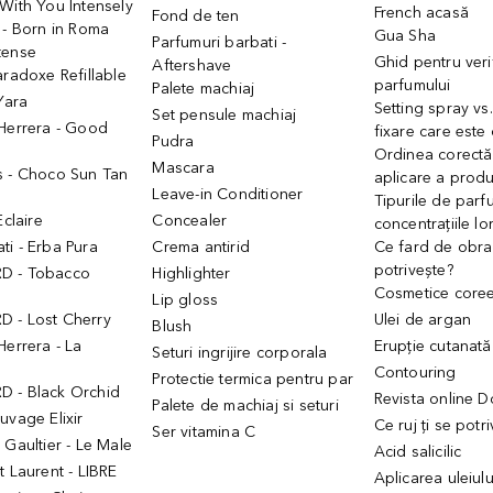
With You Intensely
French acasă
Fond de ten
 - Born in Roma
Gua Sha
Parfumuri barbati -
tense
Ghid pentru veri
Aftershave
aradoxe Refillable
parfumului
Palete machiaj
 Yara
Setting spray vs
Set pensule machiaj
 Herrera - Good
fixare care este
Pudra
h
Ordinea corectă
Mascara
s - Choco Sun Tan
aplicare a prod
Leave-in Conditioner
Tipurile de parfu
Eclaire
Concealer
concentrațiile lo
i - Erba Pura
Crema antirid
Ce fard de obraz
potrivește?
D - Tobacco
Highlighter
Cosmetice core
Lip gloss
 - Lost Cherry
Ulei de argan
Blush
Herrera - La
Erupție cutanată
Seturi ingrijire corporala
Contouring
Protectie termica pentru par
 - Black Orchid
Revista online 
Palete de machiaj si seturi
uvage Elixir
Ce ruj ți se potr
Ser vitamina C
 Gaultier - Le Male
Acid salicilic
t Laurent - LIBRE
Aplicarea uleiul