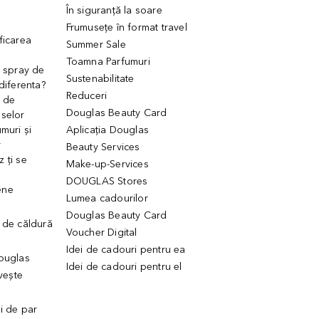
În siguranță la soare
Frumusețe în format travel
ficarea
Summer Sale
Toamna Parfumuri
. spray de
Sustenabilitate
 diferenta?
Reduceri
 de
Douglas Beauty Card
uselor
muri și
Aplicația Douglas
r
Beauty Services
 ți se
Make-up-Services
DOUGLAS Stores
ene
Lumea cadourilor
Douglas Beauty Card
 de căldură
Voucher Digital
Idei de cadouri pentru ea
Douglas
Idei de cadouri pentru el
ivește
ui de par