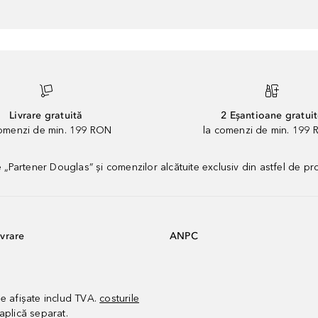
Livrare gratuită
2 Eșantioane gratui
comenzi de min. 199 RON
la comenzi de min. 199 
artener Douglas” și comenzilor alcătuite exclusiv din astfel de pr
vrare
ANPC
le afișate includ TVA.
costurile
aplică separat.