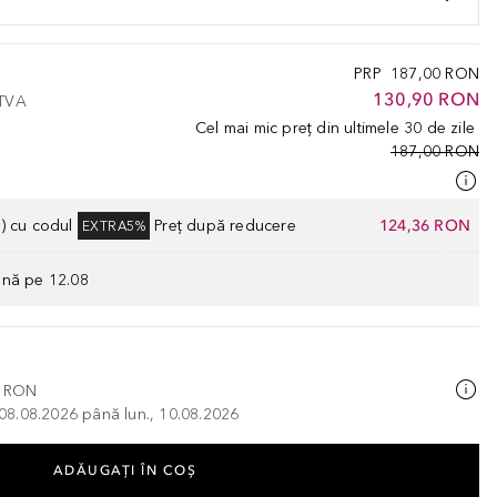
PRP
187,00 RON
130,90 RON
 TVA
Cel mai mic preț din ultimele 30 de zile
187,00 RON
) cu codul
Preț după reducere
124,36 RON
EXTRA5%
ână pe 12.08
0 RON
, 08.08.2026 până lun., 10.08.2026
ADĂUGAȚI ÎN COŞ