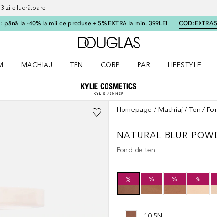
 zile lucrătoare
 până la -40% la mii de produse + 5% EXTRA la min. 399LEI
COD:
EXTRA
Către pagina principală
M
MACHIAJ
TEN
CORP
PAR
LIFESTYLE
dere meniu Parfum
Deschidere meniu Machiaj
Deschidere meniu Ten
Deschidere meniu Corp
Deschidere meniu Par
Deschidere meni
Homepage
Machiaj
Ten
Fo
NATURAL BLUR POW
Fond de ten
%
%
%
%
10.5N