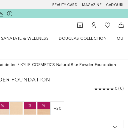
BEAUTY CARD
MAGAZINE
CADOURI
5%
 Douglas
Către List
Către Găsire magazin
Către Contul meu
Căt
SANATATE & WELLNESS
DOUGLAS COLLECTION
OUTL
u Lifestyle
Deschidere meniu SANATATE & WELLNESS
Deschidere meniu Douglas Collectio
nd de ten
KYLIE COSMETICS Natural Blur Powder Foundation
DER FOUNDATION
0
(
0
)
%
%
%
+
20