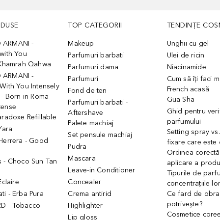
ODUSE
TOP CATEGORII
TENDINȚE COS
 ARMANI -
Makeup
Unghii cu gel
with You
Parfumuri barbati
Ulei de ricin
- Khamrah Qahwa
Parfumuri dama
Niacinamide
 ARMANI -
Parfumuri
Cum să îți faci 
With You Intensely
French acasă
Fond de ten
 - Born in Roma
Gua Sha
Parfumuri barbati -
tense
Ghid pentru veri
Aftershave
aradoxe Refillable
parfumului
Palete machiaj
 Yara
Setting spray vs
Set pensule machiaj
 Herrera - Good
fixare care este
Pudra
h
Ordinea corectă
Mascara
s - Choco Sun Tan
aplicare a prod
Leave-in Conditioner
Tipurile de parfu
Eclaire
Concealer
concentrațiile lo
i - Erba Pura
Crema antirid
Ce fard de obraz
potrivește?
D - Tobacco
Highlighter
Cosmetice core
Lip gloss