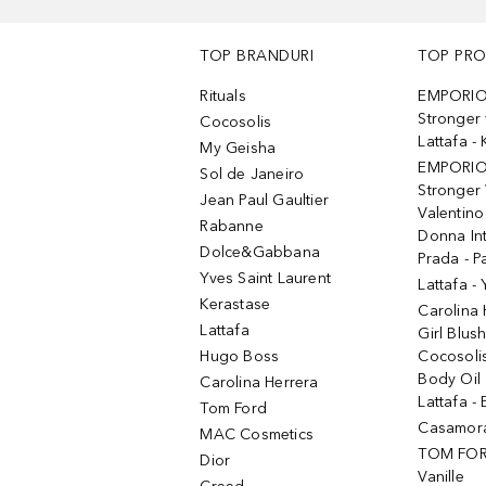
TOP BRANDURI
TOP PR
Rituals
EMPORIO
Stronger 
Cocosolis
Lattafa 
My Geisha
EMPORIO
Sol de Janeiro
Stronger 
Jean Paul Gaultier
Valentino
Rabanne
Donna In
Dolce&Gabbana
Prada - P
Yves Saint Laurent
Lattafa -
Kerastase
Carolina
Lattafa
Girl Blus
Hugo Boss
Cocosoli
Body Oil
Carolina Herrera
Lattafa - 
Tom Ford
Casamorat
MAC Cosmetics
TOM FOR
Dior
Vanille