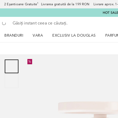
2 Eșantioane Gratuite¹ Livrarea gratuită de la 199 RON Livrare aprox. 1–3
HOT SALE:
Înapoi
Executați căutarea
BRANDURI
VARA
EXCLUSIV LA DOUGLAS
PARFU
Deschidere meniu BRANDURI
Deschidere meniu VARA
Deschi
%