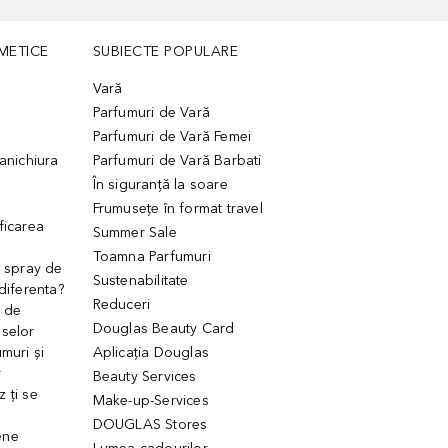
METICE
SUBIECTE POPULARE
Vară
Parfumuri de Vară
Parfumuri de Vară Femei
manichiura
Parfumuri de Vară Barbati
În siguranță la soare
Frumusețe în format travel
ficarea
Summer Sale
Toamna Parfumuri
. spray de
Sustenabilitate
 diferenta?
Reduceri
 de
Douglas Beauty Card
uselor
muri și
Aplicația Douglas
r
Beauty Services
 ți se
Make-up-Services
DOUGLAS Stores
ene