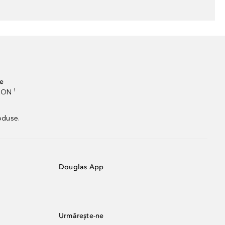
te
RON ¹
oduse.
Douglas App
Urmărește-ne