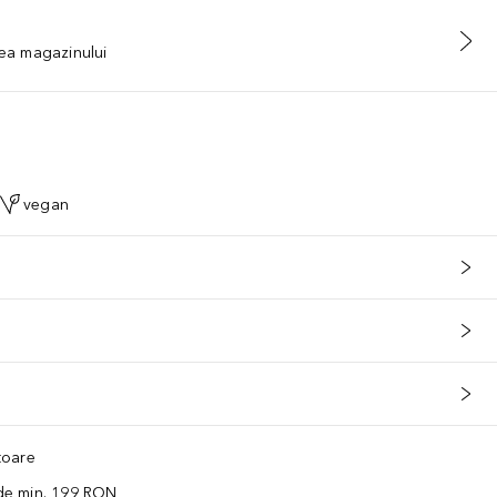
tea magazinului
vegan
ătoare
 de min. 199 RON