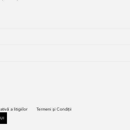
tivă a litigiilor
Termeni și Condiții
UI