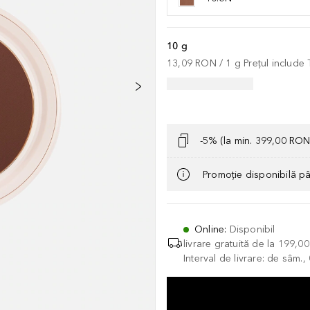
10 g
13,09 RON
 / 
1
g
Prețul include
-5% (la min. 399,00 RON
Promoție disponibilă p
Online
:
Disponibil
livrare gratuită de la
199,0
Interval de livrare: de sâm.