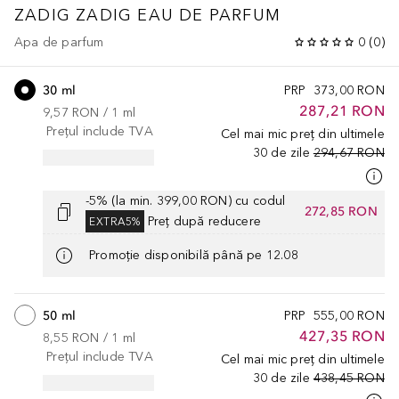
ZADIG
ZADIG EAU DE PARFUM
Apa de parfum
0
(
0
)
30 ml
PRP
373,00 RON
287,21 RON
9,57 RON
 / 
1
ml
Prețul include TVA
Cel mai mic preț din ultimele
30 de zile
294,67 RON
-5% (la min. 399,00 RON) cu codul
272,85 RON
Preț după reducere
EXTRA5%
Promoție disponibilă până pe 12.08
50 ml
PRP
555,00 RON
427,35 RON
8,55 RON
 / 
1
ml
Prețul include TVA
Cel mai mic preț din ultimele
30 de zile
438,45 RON