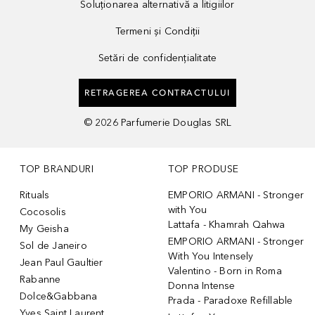
Soluționarea alternativă a litigiilor
Termeni și Condiții
Setări de confidențialitate
RETRAGEREA CONTRACTULUI
©
2026
Parfumerie Douglas SRL
TOP BRANDURI
TOP PRODUSE
Rituals
EMPORIO ARMANI - Stronger
with You
Cocosolis
Lattafa - Khamrah Qahwa
My Geisha
EMPORIO ARMANI - Stronger
Sol de Janeiro
With You Intensely
Jean Paul Gaultier
Valentino - Born in Roma
Rabanne
Donna Intense
Dolce&Gabbana
Prada - Paradoxe Refillable
Yves Saint Laurent