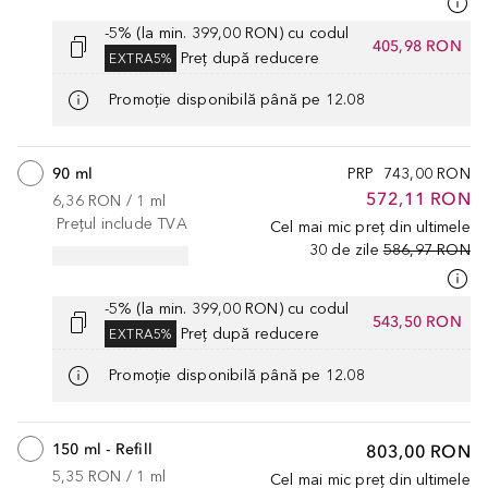
-5% (la min. 399,00 RON) cu codul
405,98 RON
Preț după reducere
EXTRA5%
Promoție disponibilă până pe 12.08
90 ml
PRP
743,00 RON
572,11 RON
6,36 RON
 / 
1
ml
Prețul include TVA
Cel mai mic preț din ultimele
30 de zile
586,97 RON
-5% (la min. 399,00 RON) cu codul
543,50 RON
Preț după reducere
EXTRA5%
Promoție disponibilă până pe 12.08
150 ml - Refill
803,00 RON
5,35 RON
 / 
1
ml
Cel mai mic preț din ultimele