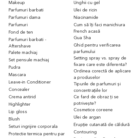
Makeup
Unghii cu gel
Parfumuri barbati
Ulei de ricin
Parfumuri dama
Niacinamide
Parfumuri
Cum să îți faci manichiura
French acasă
Fond de ten
Gua Sha
Parfumuri barbati -
Ghid pentru verificarea
Aftershave
parfumului
Palete machiaj
Setting spray vs. spray de
Set pensule machiaj
fixare care este diferenta?
Pudra
Ordinea corectă de aplicare
Mascara
a produselor
Leave-in Conditioner
Tipurile de parfumuri și
Concealer
concentrațiile lor
Crema antirid
Ce fard de obraz ți se
potrivește?
Highlighter
Cosmetice coreene
Lip gloss
Ulei de argan
Blush
Erupție cutanată de căldură
Seturi ingrijire corporala
Contouring
Protectie termica pentru par