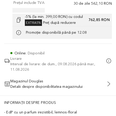
Prețul include TVA
30 de zile
562,10 RON
-5% (la min. 399,00 RON) cu codul
762,85 RON
Preț după reducere
EXTRA5%
Promoție disponibilă până pe 12.08
Online
:
Disponibil
Livrare
Interval de livrare: de dum., 09.08.2026 până mar.,
11.08.2026
Magazinul Douglas
Detalii despre disponibilitatea magazinului
ADĂUGAȚI ÎN COŞ
INFORMAȚII DESPRE PRODUS
EdP cu un parfum irezistibil, lemnos-floral