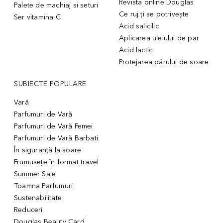
Revista online Douglas
Palete de machiaj si seturi
Ce ruj ți se potrivește
Ser vitamina C
Acid salicilic
Aplicarea uleiului de par
Acid lactic
Protejarea părului de soare
SUBIECTE POPULARE
Vară
Parfumuri de Vară
Parfumuri de Vară Femei
Parfumuri de Vară Barbati
În siguranță la soare
Frumusețe în format travel
Summer Sale
Toamna Parfumuri
Sustenabilitate
Reduceri
Douglas Beauty Card