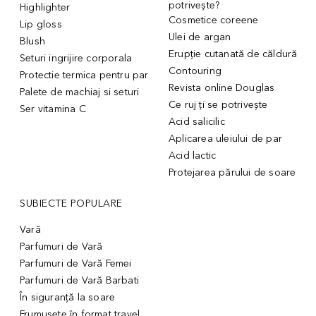
potrivește?
Highlighter
Cosmetice coreene
Lip gloss
Ulei de argan
Blush
Erupție cutanată de căldură
Seturi ingrijire corporala
Contouring
Protectie termica pentru par
Revista online Douglas
Palete de machiaj si seturi
Ce ruj ți se potrivește
Ser vitamina C
Acid salicilic
Aplicarea uleiului de par
Acid lactic
Protejarea părului de soare
SUBIECTE POPULARE
Vară
Parfumuri de Vară
Parfumuri de Vară Femei
Parfumuri de Vară Barbati
În siguranță la soare
Frumusețe în format travel