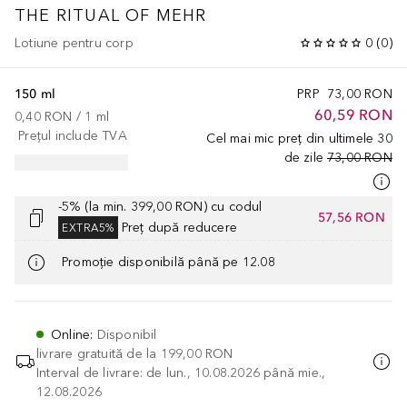
THE RITUAL OF MEHR
Lotiune pentru corp
0
(
0
)
150 ml
PRP
73,00 RON
60,59 RON
0,40 RON
 / 
1
ml
Prețul include TVA
Cel mai mic preț din ultimele 30
de zile
73,00 RON
-5% (la min. 399,00 RON) cu codul
57,56 RON
Preț după reducere
EXTRA5%
Promoție disponibilă până pe 12.08
Online
:
Disponibil
livrare gratuită de la
199,00 RON
Interval de livrare: de lun., 10.08.2026 până mie.,
12.08.2026