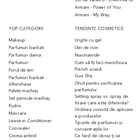
Armani - Power of You
Armani - My Way
TOP CATEGORII
TENDINȚE COSMETICE
Makeup
Unghii cu gel
Parfumuri barbati
Ulei de ricin
Parfumuri dama
Niacinamide
Parfumuri
Cum să îți faci manichiura
French acasă
Fond de ten
Gua Sha
Parfumuri barbati -
Ghid pentru verificarea
Aftershave
parfumului
Palete machiaj
Setting spray vs. spray de
Set pensule machiaj
fixare care este diferenta?
Pudra
Ordinea corectă de aplicare
Mascara
a produselor
Leave-in Conditioner
Tipurile de parfumuri și
Concealer
concentrațiile lor
Crema antirid
Ce fard de obraz ți se