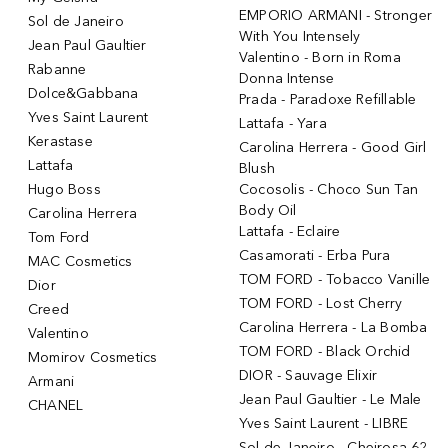
EMPORIO ARMANI - Stronger
Sol de Janeiro
With You Intensely
Jean Paul Gaultier
Valentino - Born in Roma
Rabanne
Donna Intense
Dolce&Gabbana
Prada - Paradoxe Refillable
Yves Saint Laurent
Lattafa - Yara
Kerastase
Carolina Herrera - Good Girl
Lattafa
Blush
Hugo Boss
Cocosolis - Choco Sun Tan
Body Oil
Carolina Herrera
Lattafa - Eclaire
Tom Ford
Casamorati - Erba Pura
MAC Cosmetics
TOM FORD - Tobacco Vanille
Dior
TOM FORD - Lost Cherry
Creed
Carolina Herrera - La Bomba
Valentino
TOM FORD - Black Orchid
Momirov Cosmetics
DIOR - Sauvage Elixir
Armani
Jean Paul Gaultier - Le Male
CHANEL
Yves Saint Laurent - LIBRE
Sol de Janeiro - Cheirosa 62