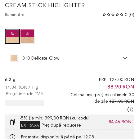
CREAM STICK HIGLIGHTER
Iluminator
0
(
0
)
%
%
310 Delicate Glow
6.2 g
PRP
127,00 RON
88,90 RON
14,34 RON
 / 
1
g
Prețul include TVA
Cel mai mic preț din ultimele 30
de zile
127,00 RON
-5% (la min. 399,00 RON) cu codul
84,46 RON
Preț după reducere
EXTRA5%
Promoție disponibilă până pe 12.08