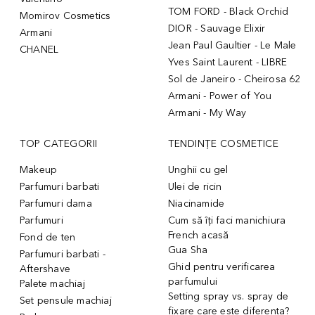
TOM FORD - Black Orchid
Momirov Cosmetics
DIOR - Sauvage Elixir
Armani
Jean Paul Gaultier - Le Male
CHANEL
Yves Saint Laurent - LIBRE
Sol de Janeiro - Cheirosa 62
Armani - Power of You
Armani - My Way
TOP CATEGORII
TENDINȚE COSMETICE
Makeup
Unghii cu gel
Parfumuri barbati
Ulei de ricin
Parfumuri dama
Niacinamide
Parfumuri
Cum să îți faci manichiura
French acasă
Fond de ten
Gua Sha
Parfumuri barbati -
Ghid pentru verificarea
Aftershave
parfumului
Palete machiaj
Setting spray vs. spray de
Set pensule machiaj
fixare care este diferenta?