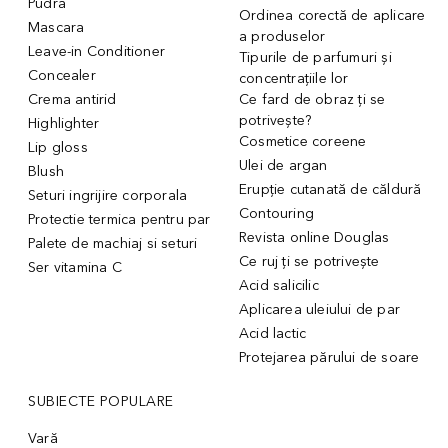
Pudra
Ordinea corectă de aplicare
Mascara
a produselor
Leave-in Conditioner
Tipurile de parfumuri și
Concealer
concentrațiile lor
Crema antirid
Ce fard de obraz ți se
potrivește?
Highlighter
Cosmetice coreene
Lip gloss
Ulei de argan
Blush
Erupție cutanată de căldură
Seturi ingrijire corporala
Contouring
Protectie termica pentru par
Revista online Douglas
Palete de machiaj si seturi
Ce ruj ți se potrivește
Ser vitamina C
Acid salicilic
Aplicarea uleiului de par
Acid lactic
Protejarea părului de soare
SUBIECTE POPULARE
Vară