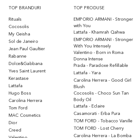
TOP BRANDURI
TOP PRODUSE
Rituals
EMPORIO ARMANI - Stronger
with You
Cocosolis
Lattafa - Khamrah Qahwa
My Geisha
EMPORIO ARMANI - Stronger
Sol de Janeiro
With You Intensely
Jean Paul Gaultier
Valentino - Born in Roma
Rabanne
Donna Intense
Dolce&Gabbana
Prada - Paradoxe Refillable
Yves Saint Laurent
Lattafa - Yara
Kerastase
Carolina Herrera - Good Girl
Lattafa
Blush
Hugo Boss
Cocosolis - Choco Sun Tan
Body Oil
Carolina Herrera
Lattafa - Eclaire
Tom Ford
Casamorati - Erba Pura
MAC Cosmetics
TOM FORD - Tobacco Vanille
Dior
TOM FORD - Lost Cherry
Creed
Carolina Herrera - La Bomba
Valentino