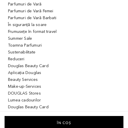
Parfumuri de Vară
Parfumuri de Vară Femei
Parfumuri de Vară Barbati
În siguranță la soare
Frumusețe în format travel
Summer Sale
Toamna Parfumuri
Sustenabilitate
Reduceri
Douglas Beauty Card
Aplicația Douglas
Beauty Services
Make-up-Services
DOUGLAS Stores
Lumea cadourilor
Douglas Beauty Card
Voucher Digital
Idei de cadouri pentru ea
ÎN COȘ
Idei de cadouri pentru el