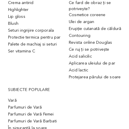
Crema antirid
Ce fard de obraz ți se
potrivește?
Highlighter
Cosmetice coreene
Lip gloss
Ulei de argan
Blush
Erupție cutanată de căldură
Seturi ingrijire corporala
Contouring
Protectie termica pentru par
Revista online Douglas
Palete de machiaj si seturi
Ce ruj ți se potrivește
Ser vitamina C
Acid salicilic
Aplicarea uleiului de par
Acid lactic
Protejarea părului de soare
SUBIECTE POPULARE
Vară
Parfumuri de Vară
Parfumuri de Vară Femei
Parfumuri de Vară Barbati
În siguranță la soare