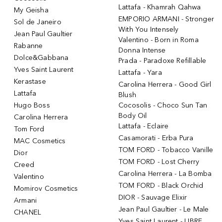
Lattafa - Khamrah Qahwa
My Geisha
EMPORIO ARMANI - Stronger
Sol de Janeiro
With You Intensely
Jean Paul Gaultier
Valentino - Born in Roma
Rabanne
Donna Intense
Dolce&Gabbana
Prada - Paradoxe Refillable
Yves Saint Laurent
Lattafa - Yara
Kerastase
Carolina Herrera - Good Girl
Lattafa
Blush
Hugo Boss
Cocosolis - Choco Sun Tan
Body Oil
Carolina Herrera
Lattafa - Eclaire
Tom Ford
Casamorati - Erba Pura
MAC Cosmetics
TOM FORD - Tobacco Vanille
Dior
TOM FORD - Lost Cherry
Creed
Carolina Herrera - La Bomba
Valentino
TOM FORD - Black Orchid
Momirov Cosmetics
DIOR - Sauvage Elixir
Armani
Jean Paul Gaultier - Le Male
CHANEL
Yves Saint Laurent - LIBRE