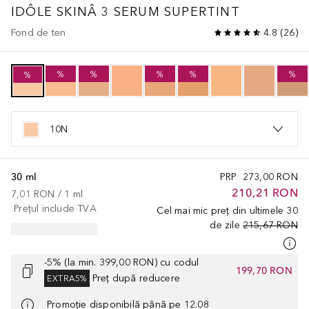
IDÔLE
SKINÂ 3 SERUM SUPERTINT
Fond de ten
4.8
(
26
)
%
%
%
%
%
%
10N
30 ml
PRP
273,00 RON
210,21 RON
7,01 RON
 / 
1
ml
Prețul include TVA
Cel mai mic preț din ultimele 30
de zile
215,67 RON
-5% (la min. 399,00 RON) cu codul
199,70 RON
Preț după reducere
EXTRA5%
Promoție disponibilă până pe 12.08