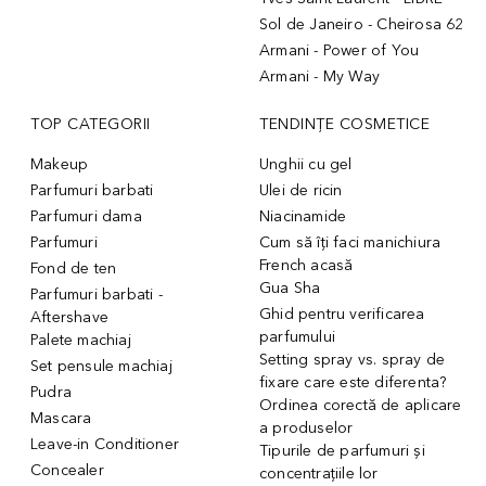
Sol de Janeiro - Cheirosa 62
Armani - Power of You
Armani - My Way
TOP CATEGORII
TENDINȚE COSMETICE
Makeup
Unghii cu gel
Parfumuri barbati
Ulei de ricin
Parfumuri dama
Niacinamide
Parfumuri
Cum să îți faci manichiura
French acasă
Fond de ten
Gua Sha
Parfumuri barbati -
Ghid pentru verificarea
Aftershave
parfumului
Palete machiaj
Setting spray vs. spray de
Set pensule machiaj
fixare care este diferenta?
Pudra
Ordinea corectă de aplicare
Mascara
a produselor
Leave-in Conditioner
Tipurile de parfumuri și
Concealer
concentrațiile lor