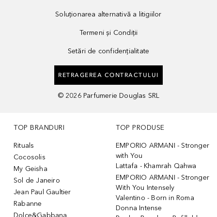
Soluționarea alternativă a litigiilor
Termeni și Condiții
Setări de confidențialitate
RETRAGEREA CONTRACTULUI
©
2026
Parfumerie Douglas SRL
TOP BRANDURI
TOP PRODUSE
Rituals
EMPORIO ARMANI - Stronger
with You
Cocosolis
Lattafa - Khamrah Qahwa
My Geisha
EMPORIO ARMANI - Stronger
Sol de Janeiro
With You Intensely
Jean Paul Gaultier
Valentino - Born in Roma
Rabanne
Donna Intense
Dolce&Gabbana