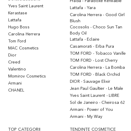
Prada - Paradoxe Refillable
Yves Saint Laurent
Lattafa - Yara
Kerastase
Carolina Herrera - Good Girl
Lattafa
Blush
Hugo Boss
Cocosolis - Choco Sun Tan
Body Oil
Carolina Herrera
Lattafa - Eclaire
Tom Ford
Casamorati - Erba Pura
MAC Cosmetics
TOM FORD - Tobacco Vanille
Dior
TOM FORD - Lost Cherry
Creed
Carolina Herrera - La Bomba
Valentino
TOM FORD - Black Orchid
Momirov Cosmetics
DIOR - Sauvage Elixir
Armani
Jean Paul Gaultier - Le Male
CHANEL
Yves Saint Laurent - LIBRE
Sol de Janeiro - Cheirosa 62
Armani - Power of You
Armani - My Way
TOP CATEGORII
TENDINȚE COSMETICE