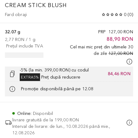
CREAM STICK BLUSH
Fard obraji
0
(
0
)
32.07 g
PRP
127,00 RON
88,90 RON
2,77 RON
 / 
1
g
Prețul include TVA
Cel mai mic preț din ultimele 30
de zile
127,00 RON
-5% (la min. 399,00 RON) cu codul
84,46 RON
Preț după reducere
EXTRA5%
Promoție disponibilă până pe 12.08
Online
:
Disponibil
livrare gratuită de la
199,00 RON
Interval de livrare: de lun., 10.08.2026 până mie.,
12.08.2026