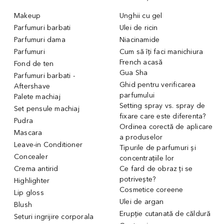
Makeup
Unghii cu gel
Parfumuri barbati
Ulei de ricin
Parfumuri dama
Niacinamide
Parfumuri
Cum să îți faci manichiura
French acasă
Fond de ten
Gua Sha
Parfumuri barbati -
Ghid pentru verificarea
Aftershave
parfumului
Palete machiaj
Setting spray vs. spray de
Set pensule machiaj
fixare care este diferenta?
Pudra
Ordinea corectă de aplicare
Mascara
a produselor
Leave-in Conditioner
Tipurile de parfumuri și
Concealer
concentrațiile lor
Crema antirid
Ce fard de obraz ți se
potrivește?
Highlighter
Cosmetice coreene
Lip gloss
Ulei de argan
Blush
Erupție cutanată de căldură
Seturi ingrijire corporala