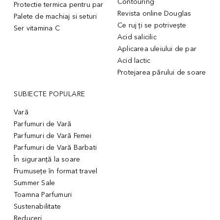
Contouring
Protectie termica pentru par
Revista online Douglas
Palete de machiaj si seturi
Ce ruj ți se potrivește
Ser vitamina C
Acid salicilic
Aplicarea uleiului de par
Acid lactic
Protejarea părului de soare
SUBIECTE POPULARE
Vară
Parfumuri de Vară
Parfumuri de Vară Femei
Parfumuri de Vară Barbati
În siguranță la soare
Frumusețe în format travel
Summer Sale
Toamna Parfumuri
Sustenabilitate
Reduceri