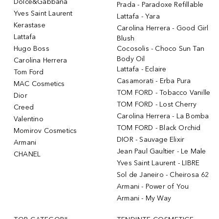
Dolce&Gabbana
Prada - Paradoxe Refillable
Yves Saint Laurent
Lattafa - Yara
Kerastase
Carolina Herrera - Good Girl
Lattafa
Blush
Hugo Boss
Cocosolis - Choco Sun Tan
Body Oil
Carolina Herrera
Lattafa - Eclaire
Tom Ford
Casamorati - Erba Pura
MAC Cosmetics
TOM FORD - Tobacco Vanille
Dior
TOM FORD - Lost Cherry
Creed
Carolina Herrera - La Bomba
Valentino
TOM FORD - Black Orchid
Momirov Cosmetics
DIOR - Sauvage Elixir
Armani
Jean Paul Gaultier - Le Male
CHANEL
Yves Saint Laurent - LIBRE
Sol de Janeiro - Cheirosa 62
Armani - Power of You
Armani - My Way