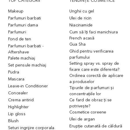
TOP CATEGORII
TENDINȚE COSMETICE
Makeup
Unghii cu gel
Parfumuri barbati
Ulei de ricin
Parfumuri dama
Niacinamide
Parfumuri
Cum să îți faci manichiura
French acasă
Fond de ten
Gua Sha
Parfumuri barbati -
Ghid pentru verificarea
Aftershave
parfumului
Palete machiaj
Setting spray vs. spray de
Set pensule machiaj
fixare care este diferenta?
Pudra
Ordinea corectă de aplicare
Mascara
a produselor
Leave-in Conditioner
Tipurile de parfumuri și
Concealer
concentrațiile lor
Crema antirid
Ce fard de obraz ți se
potrivește?
Highlighter
Cosmetice coreene
Lip gloss
Ulei de argan
Blush
Erupție cutanată de căldură
Seturi ingrijire corporala