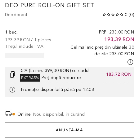
DEO PURE
ROLL-ON GIFT SET
Deodorant
0
(
0
)
1 buc.
PRP
233,00 RON
193,39 RON
193,39 RON
 / 
1
pieces
Prețul include TVA
Cel mai mic preț din ultimele 30
de zile
233,00 RON
-5% (la min. 399,00 RON) cu codul
183,72 RON
Preț după reducere
EXTRA5%
Promoție disponibilă până pe 12.08
Online
:
Nou disponibil, în curând
ANUNȚĂ-MĂ