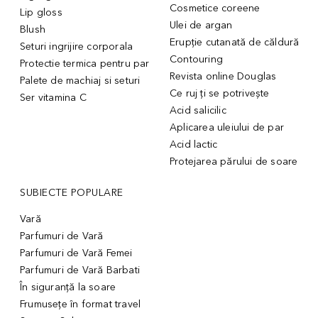
Cosmetice coreene
Lip gloss
Ulei de argan
Blush
Erupție cutanată de căldură
Seturi ingrijire corporala
Contouring
Protectie termica pentru par
Revista online Douglas
Palete de machiaj si seturi
Ce ruj ți se potrivește
Ser vitamina C
Acid salicilic
Aplicarea uleiului de par
Acid lactic
Protejarea părului de soare
SUBIECTE POPULARE
Vară
Parfumuri de Vară
Parfumuri de Vară Femei
Parfumuri de Vară Barbati
În siguranță la soare
Frumusețe în format travel