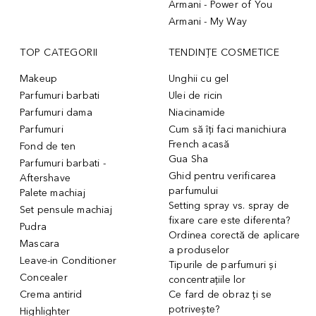
Armani - Power of You
Armani - My Way
TOP CATEGORII
TENDINȚE COSMETICE
Makeup
Unghii cu gel
Parfumuri barbati
Ulei de ricin
Parfumuri dama
Niacinamide
Parfumuri
Cum să îți faci manichiura
French acasă
Fond de ten
Gua Sha
Parfumuri barbati -
Ghid pentru verificarea
Aftershave
parfumului
Palete machiaj
Setting spray vs. spray de
Set pensule machiaj
fixare care este diferenta?
Pudra
Ordinea corectă de aplicare
Mascara
a produselor
Leave-in Conditioner
Tipurile de parfumuri și
Concealer
concentrațiile lor
Crema antirid
Ce fard de obraz ți se
potrivește?
Highlighter