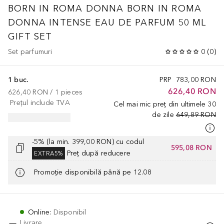
BORN IN ROMA DONNA
BORN IN ROMA
DONNA INTENSE EAU DE PARFUM 50 ML
GIFT SET
Set parfumuri
0
(
0
)
1 buc.
PRP
783,00 RON
626,40 RON
626,40 RON
 / 
1
pieces
Prețul include TVA
Cel mai mic preț din ultimele 30
de zile
649,89 RON
-5% (la min. 399,00 RON) cu codul
595,08 RON
Preț după reducere
EXTRA5%
Promoție disponibilă până pe 12.08
Online
:
Disponibil
Livrare