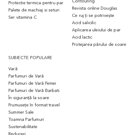
Contouring
Protectie termica pentru par
Revista online Douglas
Palete de machiaj si seturi
Ce ruj ți se potrivește
Ser vitamina C
Acid salicilic
Aplicarea uleiului de par
Acid lactic
Protejarea părului de soare
SUBIECTE POPULARE
Vară
Parfumuri de Vară
Parfumuri de Vară Femei
Parfumuri de Vară Barbati
În siguranță la soare
Frumusețe în format travel
Summer Sale
Toamna Parfumuri
Sustenabilitate
Reduceri