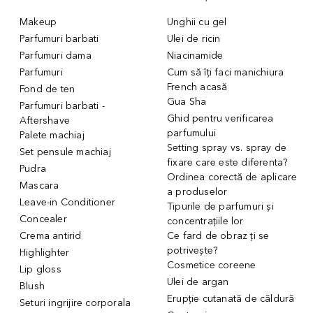
Makeup
Unghii cu gel
Parfumuri barbati
Ulei de ricin
Parfumuri dama
Niacinamide
Parfumuri
Cum să îți faci manichiura
French acasă
Fond de ten
Gua Sha
Parfumuri barbati -
Ghid pentru verificarea
Aftershave
parfumului
Palete machiaj
Setting spray vs. spray de
Set pensule machiaj
fixare care este diferenta?
Pudra
Ordinea corectă de aplicare
Mascara
a produselor
Leave-in Conditioner
Tipurile de parfumuri și
Concealer
concentrațiile lor
Crema antirid
Ce fard de obraz ți se
potrivește?
Highlighter
Cosmetice coreene
Lip gloss
Ulei de argan
Blush
Erupție cutanată de căldură
Seturi ingrijire corporala