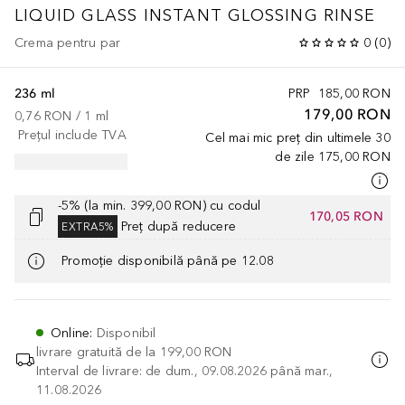
LIQUID GLASS
INSTANT GLOSSING RINSE
Crema pentru par
0
(
0
)
236 ml
PRP
185,00 RON
179,00 RON
0,76 RON
 / 
1
ml
Prețul include TVA
Cel mai mic preț din ultimele 30
de zile
175,00 RON
-5% (la min. 399,00 RON) cu codul
170,05 RON
Preț după reducere
EXTRA5%
Promoție disponibilă până pe 12.08
Online
:
Disponibil
livrare gratuită de la
199,00 RON
Interval de livrare: de dum., 09.08.2026 până mar.,
11.08.2026