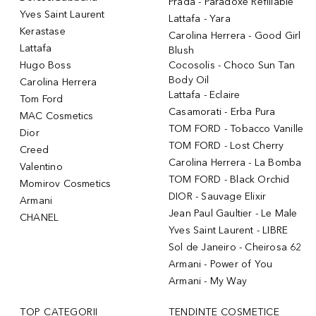
Prada - Paradoxe Refillable
Yves Saint Laurent
Lattafa - Yara
Kerastase
Carolina Herrera - Good Girl
Lattafa
Blush
Hugo Boss
Cocosolis - Choco Sun Tan
Body Oil
Carolina Herrera
Lattafa - Eclaire
Tom Ford
Casamorati - Erba Pura
MAC Cosmetics
TOM FORD - Tobacco Vanille
Dior
TOM FORD - Lost Cherry
Creed
Carolina Herrera - La Bomba
Valentino
TOM FORD - Black Orchid
Momirov Cosmetics
DIOR - Sauvage Elixir
Armani
Jean Paul Gaultier - Le Male
CHANEL
Yves Saint Laurent - LIBRE
Sol de Janeiro - Cheirosa 62
Armani - Power of You
Armani - My Way
TOP CATEGORII
TENDINȚE COSMETICE