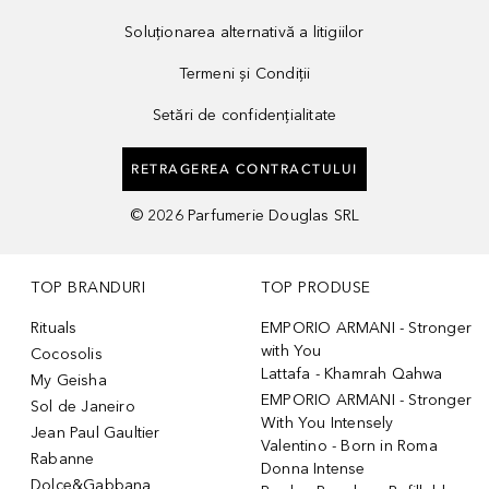
Soluționarea alternativă a litigiilor
Termeni și Condiții
Setări de confidențialitate
RETRAGEREA CONTRACTULUI
©
2026
Parfumerie Douglas SRL
TOP BRANDURI
TOP PRODUSE
Rituals
EMPORIO ARMANI - Stronger
with You
Cocosolis
Lattafa - Khamrah Qahwa
My Geisha
EMPORIO ARMANI - Stronger
Sol de Janeiro
With You Intensely
Jean Paul Gaultier
Valentino - Born in Roma
Rabanne
Donna Intense
Dolce&Gabbana