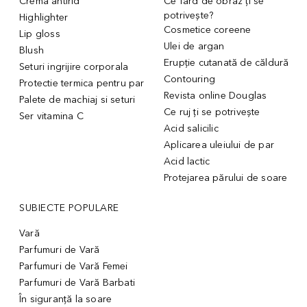
Crema antirid
Ce fard de obraz ți se
potrivește?
Highlighter
Cosmetice coreene
Lip gloss
Ulei de argan
Blush
Erupție cutanată de căldură
Seturi ingrijire corporala
Contouring
Protectie termica pentru par
Revista online Douglas
Palete de machiaj si seturi
Ce ruj ți se potrivește
Ser vitamina C
Acid salicilic
Aplicarea uleiului de par
Acid lactic
Protejarea părului de soare
SUBIECTE POPULARE
Vară
Parfumuri de Vară
Parfumuri de Vară Femei
Parfumuri de Vară Barbati
În siguranță la soare