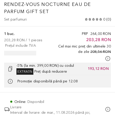
RENDEZ-VOUS NOCTURNE EAU DE
PARFUM GIFT SET
Set parfumuri
0
(
0
)
1 buc.
PRP
264,00 RON
203,28 RON
203,28 RON
 / 
1
pieces
Prețul include TVA
Cel mai mic preț din ultimele 30
de zile
208,56 RON
-5% (la min. 399,00 RON) cu codul
193,12 RON
Preț după reducere
EXTRA5%
Promoție disponibilă până pe 12.08
Online
:
Disponibil
Livrare
Interval de livrare: de mar., 11.08.2026 până joi,