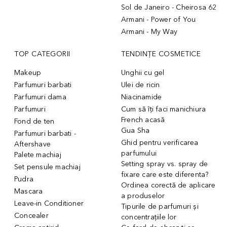
Sol de Janeiro - Cheirosa 62
Armani - Power of You
Armani - My Way
TOP CATEGORII
TENDINȚE COSMETICE
Makeup
Unghii cu gel
Parfumuri barbati
Ulei de ricin
Parfumuri dama
Niacinamide
Parfumuri
Cum să îți faci manichiura
French acasă
Fond de ten
Gua Sha
Parfumuri barbati -
Ghid pentru verificarea
Aftershave
parfumului
Palete machiaj
Setting spray vs. spray de
Set pensule machiaj
fixare care este diferenta?
Pudra
Ordinea corectă de aplicare
Mascara
a produselor
Leave-in Conditioner
Tipurile de parfumuri și
Concealer
concentrațiile lor