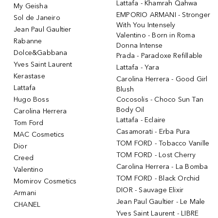
Lattafa - Khamrah Qahwa
My Geisha
EMPORIO ARMANI - Stronger
Sol de Janeiro
With You Intensely
Jean Paul Gaultier
Valentino - Born in Roma
Rabanne
Donna Intense
Dolce&Gabbana
Prada - Paradoxe Refillable
Yves Saint Laurent
Lattafa - Yara
Kerastase
Carolina Herrera - Good Girl
Lattafa
Blush
Hugo Boss
Cocosolis - Choco Sun Tan
Body Oil
Carolina Herrera
Lattafa - Eclaire
Tom Ford
Casamorati - Erba Pura
MAC Cosmetics
TOM FORD - Tobacco Vanille
Dior
TOM FORD - Lost Cherry
Creed
Carolina Herrera - La Bomba
Valentino
TOM FORD - Black Orchid
Momirov Cosmetics
DIOR - Sauvage Elixir
Armani
Jean Paul Gaultier - Le Male
CHANEL
Yves Saint Laurent - LIBRE