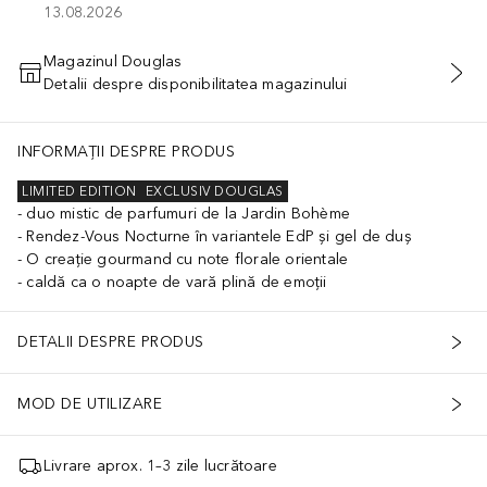
13.08.2026
Magazinul Douglas
Detalii despre disponibilitatea magazinului
ADĂUGAȚI ÎN COŞ
INFORMAȚII DESPRE PRODUS
LIMITED EDITION
EXCLUSIV DOUGLAS
duo mistic de parfumuri de la Jardin Bohème
Rendez-Vous Nocturne în variantele EdP și gel de duș
O creație gourmand cu note florale orientale
caldă ca o noapte de vară plină de emoții
DETALII DESPRE PRODUS
MOD DE UTILIZARE
Livrare aprox. 1–3 zile lucrătoare