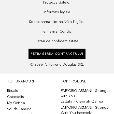
Protecția datelor
Informații legale
Soluționarea alternativă a litigiilor
Termeni și Condiții
Setări de confidențialitate
RETRAGEREA CONTRACTULUI
©
2026
Parfumerie Douglas SRL
TOP BRANDURI
TOP PRODUSE
Rituals
EMPORIO ARMANI - Stronger
with You
Cocosolis
Lattafa - Khamrah Qahwa
My Geisha
EMPORIO ARMANI - Stronger
Sol de Janeiro
With You Intensely