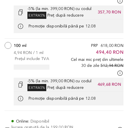
-5% (la min. 399,00 RON) cu codul
357,70 RON
Preț după reducere
EXTRA5%
Promoție disponibilă până pe 12.08
100 ml
PRP
618,00 RON
494,40 RON
4,94 RON
 / 
1
ml
Prețul include TVA
Cel mai mic preț din ultimele
30 de zile
512,94 RON
-5% (la min. 399,00 RON) cu codul
469,68 RON
Preț după reducere
EXTRA5%
Promoție disponibilă până pe 12.08
Online
:
Disponibil
livrare gratuită de la
199,00 RON