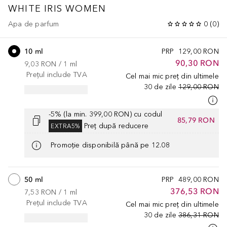
WHITE IRIS WOMEN
Apa de parfum
0
(
0
)
10 ml
PRP
129,00 RON
90,30 RON
9,03 RON
 / 
1
ml
Prețul include TVA
Cel mai mic preț din ultimele
30 de zile
129,00 RON
-5% (la min. 399,00 RON) cu codul
85,79 RON
Preț după reducere
EXTRA5%
Promoție disponibilă până pe 12.08
50 ml
PRP
489,00 RON
376,53 RON
7,53 RON
 / 
1
ml
Prețul include TVA
Cel mai mic preț din ultimele
30 de zile
386,31 RON