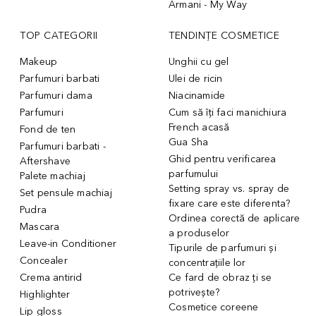
Armani - My Way
TOP CATEGORII
TENDINȚE COSMETICE
Makeup
Unghii cu gel
Parfumuri barbati
Ulei de ricin
Parfumuri dama
Niacinamide
Parfumuri
Cum să îți faci manichiura
French acasă
Fond de ten
Gua Sha
Parfumuri barbati -
Ghid pentru verificarea
Aftershave
parfumului
Palete machiaj
Setting spray vs. spray de
Set pensule machiaj
fixare care este diferenta?
Pudra
Ordinea corectă de aplicare
Mascara
a produselor
Leave-in Conditioner
Tipurile de parfumuri și
Concealer
concentrațiile lor
Crema antirid
Ce fard de obraz ți se
potrivește?
Highlighter
Cosmetice coreene
Lip gloss