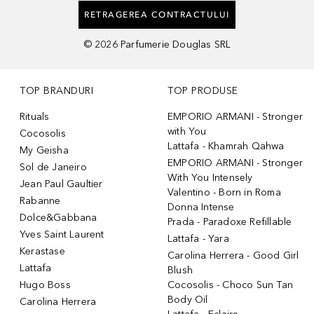
RETRAGEREA CONTRACTULUI
©
2026
Parfumerie Douglas SRL
TOP BRANDURI
TOP PRODUSE
Rituals
EMPORIO ARMANI - Stronger
with You
Cocosolis
Lattafa - Khamrah Qahwa
My Geisha
EMPORIO ARMANI - Stronger
Sol de Janeiro
With You Intensely
Jean Paul Gaultier
Valentino - Born in Roma
Rabanne
Donna Intense
Dolce&Gabbana
Prada - Paradoxe Refillable
Yves Saint Laurent
Lattafa - Yara
Kerastase
Carolina Herrera - Good Girl
Lattafa
Blush
Hugo Boss
Cocosolis - Choco Sun Tan
Body Oil
Carolina Herrera