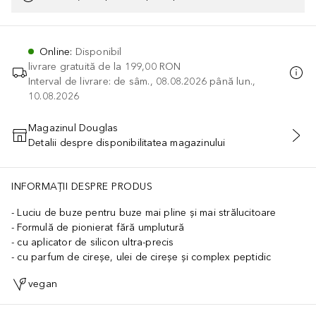
Online
:
Disponibil
livrare gratuită de la
199,00 RON
Interval de livrare: de sâm., 08.08.2026 până lun.,
10.08.2026
Magazinul Douglas
Detalii despre disponibilitatea magazinului
ADĂUGAȚI ÎN COŞ
INFORMAȚII DESPRE PRODUS
Luciu de buze pentru buze mai pline și mai strălucitoare
Formulă de pionierat fără umplutură
cu aplicator de silicon ultra-precis
cu parfum de cireșe, ulei de cireșe și complex peptidic
vegan