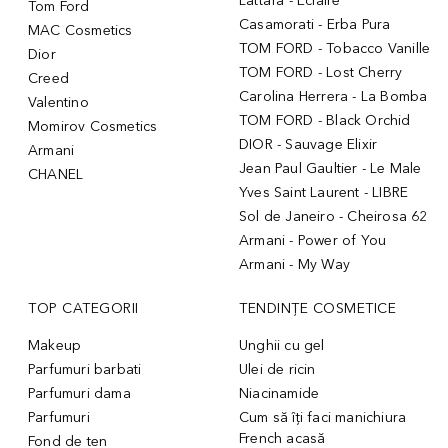
Lattafa - Eclaire
Tom Ford
Casamorati - Erba Pura
MAC Cosmetics
TOM FORD - Tobacco Vanille
Dior
TOM FORD - Lost Cherry
Creed
Carolina Herrera - La Bomba
Valentino
TOM FORD - Black Orchid
Momirov Cosmetics
DIOR - Sauvage Elixir
Armani
Jean Paul Gaultier - Le Male
CHANEL
Yves Saint Laurent - LIBRE
Sol de Janeiro - Cheirosa 62
Armani - Power of You
Armani - My Way
TOP CATEGORII
TENDINȚE COSMETICE
Makeup
Unghii cu gel
Parfumuri barbati
Ulei de ricin
Parfumuri dama
Niacinamide
Parfumuri
Cum să îți faci manichiura
French acasă
Fond de ten