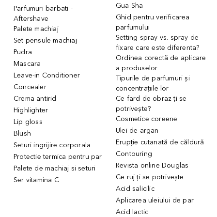
Gua Sha
Parfumuri barbati -
Ghid pentru verificarea
Aftershave
parfumului
Palete machiaj
Setting spray vs. spray de
Set pensule machiaj
fixare care este diferenta?
Pudra
Ordinea corectă de aplicare
Mascara
a produselor
Leave-in Conditioner
Tipurile de parfumuri și
Concealer
concentrațiile lor
Crema antirid
Ce fard de obraz ți se
potrivește?
Highlighter
Cosmetice coreene
Lip gloss
Ulei de argan
Blush
Erupție cutanată de căldură
Seturi ingrijire corporala
Contouring
Protectie termica pentru par
Revista online Douglas
Palete de machiaj si seturi
Ce ruj ți se potrivește
Ser vitamina C
Acid salicilic
Aplicarea uleiului de par
Acid lactic