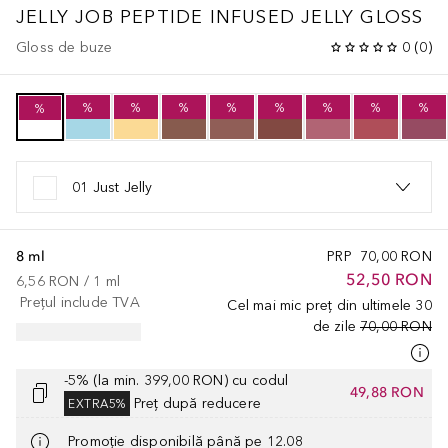
JELLY JOB PEPTIDE INFUSED JELLY GLOSS
Gloss de buze
0
(
0
)
%
%
%
%
%
%
%
%
%
01 Just Jelly
8 ml
PRP
70,00 RON
52,50 RON
6,56 RON
 / 
1
ml
Prețul include TVA
Cel mai mic preț din ultimele 30
de zile
70,00 RON
-5% (la min. 399,00 RON) cu codul
49,88 RON
Preț după reducere
EXTRA5%
Promoție disponibilă până pe 12.08