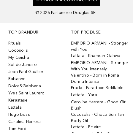
©
2026
Parfumerie Douglas SRL
TOP BRANDURI
TOP PRODUSE
Rituals
EMPORIO ARMANI - Stronger
with You
Cocosolis
Lattafa - Khamrah Qahwa
My Geisha
EMPORIO ARMANI - Stronger
Sol de Janeiro
With You Intensely
Jean Paul Gaultier
Valentino - Born in Roma
Rabanne
Donna Intense
Dolce&Gabbana
Prada - Paradoxe Refillable
Yves Saint Laurent
Lattafa - Yara
Kerastase
Carolina Herrera - Good Girl
Lattafa
Blush
Hugo Boss
Cocosolis - Choco Sun Tan
Body Oil
Carolina Herrera
Lattafa - Eclaire
Tom Ford