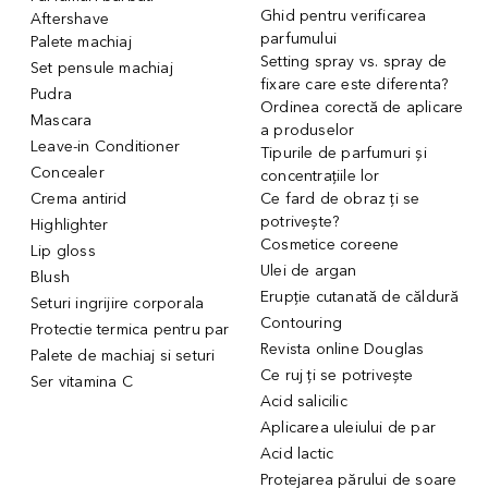
Ghid pentru verificarea
Aftershave
parfumului
Palete machiaj
Setting spray vs. spray de
Set pensule machiaj
fixare care este diferenta?
Pudra
Ordinea corectă de aplicare
Mascara
a produselor
Leave-in Conditioner
Tipurile de parfumuri și
Concealer
concentrațiile lor
Crema antirid
Ce fard de obraz ți se
potrivește?
Highlighter
Cosmetice coreene
Lip gloss
Ulei de argan
Blush
Erupție cutanată de căldură
Seturi ingrijire corporala
Contouring
Protectie termica pentru par
Revista online Douglas
Palete de machiaj si seturi
Ce ruj ți se potrivește
Ser vitamina C
Acid salicilic
Aplicarea uleiului de par
Acid lactic
Protejarea părului de soare