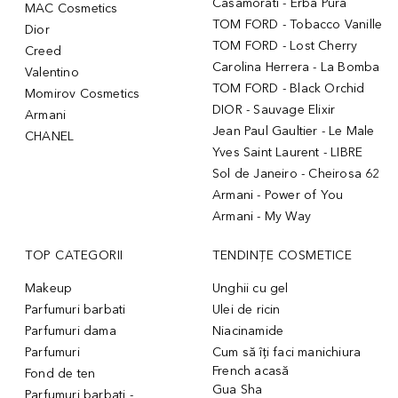
Casamorati - Erba Pura
MAC Cosmetics
TOM FORD - Tobacco Vanille
Dior
TOM FORD - Lost Cherry
Creed
Carolina Herrera - La Bomba
Valentino
TOM FORD - Black Orchid
Momirov Cosmetics
DIOR - Sauvage Elixir
Armani
Jean Paul Gaultier - Le Male
CHANEL
Yves Saint Laurent - LIBRE
Sol de Janeiro - Cheirosa 62
Armani - Power of You
Armani - My Way
TOP CATEGORII
TENDINȚE COSMETICE
Makeup
Unghii cu gel
Parfumuri barbati
Ulei de ricin
Parfumuri dama
Niacinamide
Parfumuri
Cum să îți faci manichiura
French acasă
Fond de ten
Gua Sha
Parfumuri barbati -