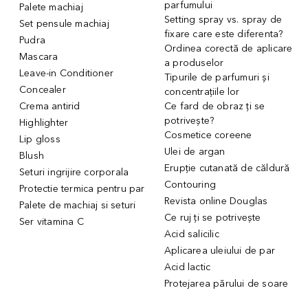
parfumului
Palete machiaj
Setting spray vs. spray de
Set pensule machiaj
fixare care este diferenta?
Pudra
Ordinea corectă de aplicare
Mascara
a produselor
Leave-in Conditioner
Tipurile de parfumuri și
Concealer
concentrațiile lor
Crema antirid
Ce fard de obraz ți se
potrivește?
Highlighter
Cosmetice coreene
Lip gloss
Ulei de argan
Blush
Erupție cutanată de căldură
Seturi ingrijire corporala
Contouring
Protectie termica pentru par
Revista online Douglas
Palete de machiaj si seturi
Ce ruj ți se potrivește
Ser vitamina C
Acid salicilic
Aplicarea uleiului de par
Acid lactic
Protejarea părului de soare