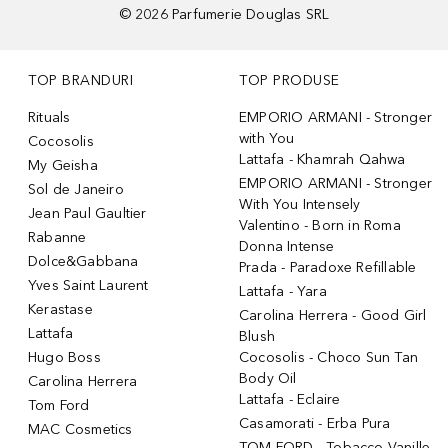
©
2026
Parfumerie Douglas SRL
TOP BRANDURI
TOP PRODUSE
Rituals
EMPORIO ARMANI - Stronger
with You
Cocosolis
Lattafa - Khamrah Qahwa
My Geisha
EMPORIO ARMANI - Stronger
Sol de Janeiro
With You Intensely
Jean Paul Gaultier
Valentino - Born in Roma
Rabanne
Donna Intense
Dolce&Gabbana
Prada - Paradoxe Refillable
Yves Saint Laurent
Lattafa - Yara
Kerastase
Carolina Herrera - Good Girl
Lattafa
Blush
Hugo Boss
Cocosolis - Choco Sun Tan
Body Oil
Carolina Herrera
Lattafa - Eclaire
Tom Ford
Casamorati - Erba Pura
MAC Cosmetics
TOM FORD - Tobacco Vanille