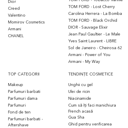
Dior
TOM FORD - Lost Cherry
Creed
Carolina Herrera - La Bomba
Valentino
TOM FORD - Black Orchid
Momirov Cosmetics
DIOR - Sauvage Elixir
Armani
Jean Paul Gaultier - Le Male
CHANEL
Yves Saint Laurent - LIBRE
Sol de Janeiro - Cheirosa 62
Armani - Power of You
Armani - My Way
TOP CATEGORII
TENDINȚE COSMETICE
Makeup
Unghii cu gel
Parfumuri barbati
Ulei de ricin
Parfumuri dama
Niacinamide
Parfumuri
Cum să îți faci manichiura
French acasă
Fond de ten
Gua Sha
Parfumuri barbati -
Ghid pentru verificarea
Aftershave