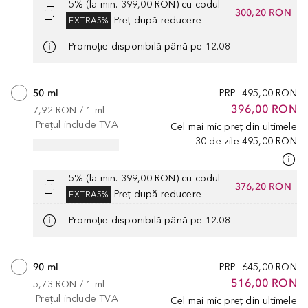
-5% (la min. 399,00 RON) cu codul
300,20 RON
Preț după reducere
EXTRA5%
Promoție disponibilă până pe 12.08
50 ml
PRP
495,00 RON
396,00 RON
7,92 RON
 / 
1
ml
Prețul include TVA
Cel mai mic preț din ultimele
30 de zile
495,00 RON
-5% (la min. 399,00 RON) cu codul
376,20 RON
Preț după reducere
EXTRA5%
Promoție disponibilă până pe 12.08
90 ml
PRP
645,00 RON
516,00 RON
5,73 RON
 / 
1
ml
Prețul include TVA
Cel mai mic preț din ultimele