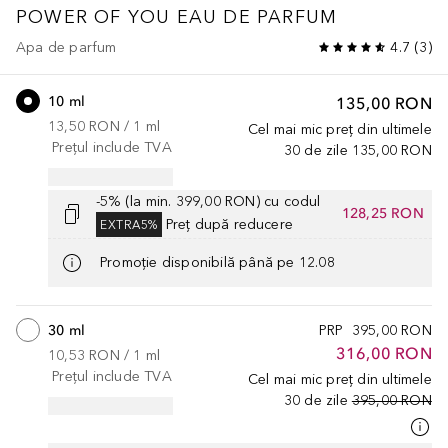
POWER OF YOU
EAU DE PARFUM
Apa de parfum
4.7
(
3
)
10 ml
135,00 RON
13,50 RON
 / 
1
ml
Cel mai mic preț din ultimele
Prețul include TVA
30 de zile
135,00 RON
-5% (la min. 399,00 RON) cu codul
128,25 RON
Preț după reducere
EXTRA5%
Promoție disponibilă până pe 12.08
30 ml
PRP
395,00 RON
316,00 RON
10,53 RON
 / 
1
ml
Prețul include TVA
Cel mai mic preț din ultimele
30 de zile
395,00 RON