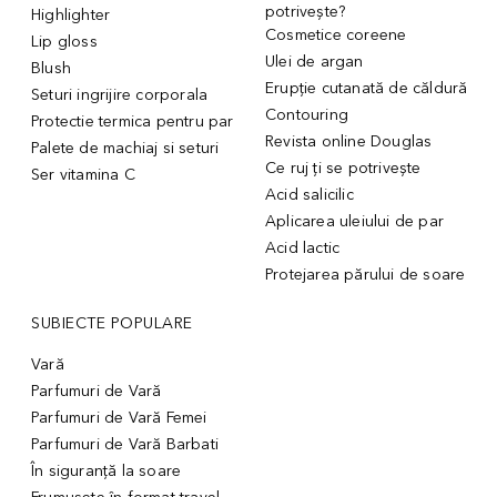
potrivește?
Highlighter
Cosmetice coreene
Lip gloss
Ulei de argan
Blush
Erupție cutanată de căldură
Seturi ingrijire corporala
Contouring
Protectie termica pentru par
Revista online Douglas
Palete de machiaj si seturi
Ce ruj ți se potrivește
Ser vitamina C
Acid salicilic
Aplicarea uleiului de par
Acid lactic
Protejarea părului de soare
SUBIECTE POPULARE
Vară
Parfumuri de Vară
Parfumuri de Vară Femei
Parfumuri de Vară Barbati
În siguranță la soare