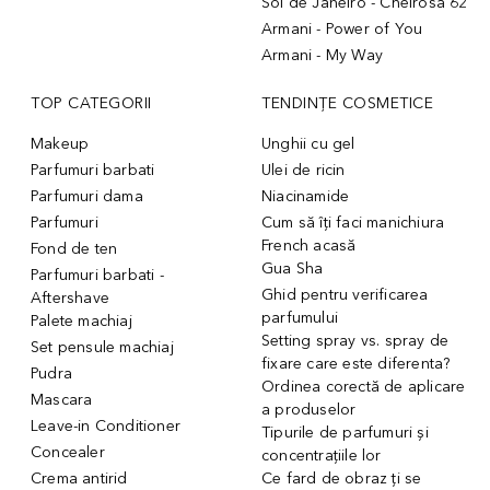
Sol de Janeiro - Cheirosa 62
Armani - Power of You
Armani - My Way
TOP CATEGORII
TENDINȚE COSMETICE
Makeup
Unghii cu gel
Parfumuri barbati
Ulei de ricin
Parfumuri dama
Niacinamide
Parfumuri
Cum să îți faci manichiura
French acasă
Fond de ten
Gua Sha
Parfumuri barbati -
Ghid pentru verificarea
Aftershave
parfumului
Palete machiaj
Setting spray vs. spray de
Set pensule machiaj
fixare care este diferenta?
Pudra
Ordinea corectă de aplicare
Mascara
a produselor
Leave-in Conditioner
Tipurile de parfumuri și
Concealer
concentrațiile lor
Crema antirid
Ce fard de obraz ți se