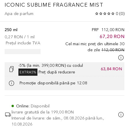
ICONIC
SUBLIME FRAGRANCE MIST
Apa de parfum
0
(
0
)
250 ml
PRP
112,00 RON
67,20 RON
0,27 RON
 / 
1
ml
Prețul include TVA
Cel mai mic preț din ultimele 30
de zile
112,00 RON
-5% (la min. 399,00 RON) cu codul
63,84 RON
Preț după reducere
EXTRA5%
Promoție disponibilă până pe 12.08
Online
:
Disponibil
livrare gratuită de la
199,00 RON
Interval de livrare: de sâm., 08.08.2026 până lun.,
10.08.2026