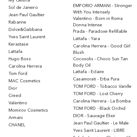
My Geisha
EMPORIO ARMANI - Stronger
Sol de Janeiro
With You Intensely
Jean Paul Gaultier
Valentino - Born in Roma
Rabanne
Donna Intense
Dolce&Gabbana
Prada - Paradoxe Refillable
Yves Saint Laurent
Lattafa - Yara
Kerastase
Carolina Herrera - Good Girl
Lattafa
Blush
Hugo Boss
Cocosolis - Choco Sun Tan
Body Oil
Carolina Herrera
Lattafa - Eclaire
Tom Ford
Casamorati - Erba Pura
MAC Cosmetics
TOM FORD - Tobacco Vanille
Dior
TOM FORD - Lost Cherry
Creed
Carolina Herrera - La Bomba
Valentino
TOM FORD - Black Orchid
Momirov Cosmetics
DIOR - Sauvage Elixir
Armani
Jean Paul Gaultier - Le Male
CHANEL
Yves Saint Laurent - LIBRE