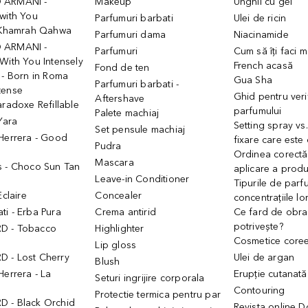
 ARMANI -
Makeup
Unghii cu gel
with You
Parfumuri barbati
Ulei de ricin
- Khamrah Qahwa
Parfumuri dama
Niacinamide
 ARMANI -
Parfumuri
Cum să îți faci 
With You Intensely
French acasă
Fond de ten
 - Born in Roma
Gua Sha
Parfumuri barbati -
tense
Ghid pentru veri
Aftershave
aradoxe Refillable
parfumului
Palete machiaj
 Yara
Setting spray vs
Set pensule machiaj
 Herrera - Good
fixare care este
Pudra
h
Ordinea corectă
Mascara
s - Choco Sun Tan
aplicare a prod
Leave-in Conditioner
Tipurile de parfu
Eclaire
Concealer
concentrațiile lo
i - Erba Pura
Crema antirid
Ce fard de obraz
potrivește?
D - Tobacco
Highlighter
Cosmetice core
Lip gloss
 - Lost Cherry
Ulei de argan
Blush
Herrera - La
Erupție cutanată
Seturi ingrijire corporala
Contouring
Protectie termica pentru par
 - Black Orchid
Revista online 