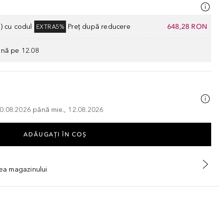
) cu codul
Preț după reducere
648,28 RON
EXTRA5%
ână pe 12.08
, 10.08.2026 până mie., 12.08.2026
ADĂUGAȚI ÎN COŞ
tea magazinului