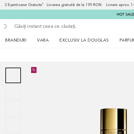
2 Eșantioane Gratuite¹ Livrarea gratuită de la 199 RON Livrare aprox. 1–3
HOT SALE:
Înapoi
Executați căutarea
BRANDURI
VARA
EXCLUSIV LA DOUGLAS
PARFU
Deschidere meniu BRANDURI
Deschidere meniu VARA
Deschi
%