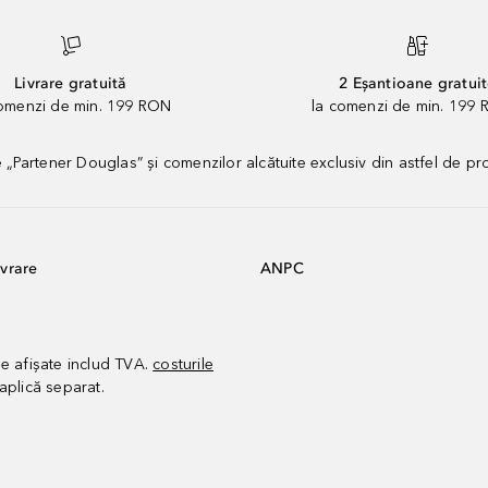
Livrare gratuită
2 Eșantioane gratui
comenzi de min. 199 RON
la comenzi de min. 199 
artener Douglas” și comenzilor alcătuite exclusiv din astfel de pr
vrare
ANPC
le afișate includ TVA.
costurile
aplică separat.