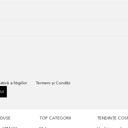
tivă a litigiilor
Termeni și Condiții
UI
ODUSE
TOP CATEGORII
TENDINȚE COS