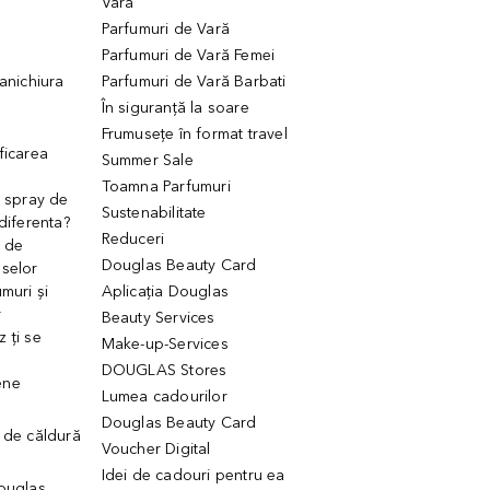
Vară
Parfumuri de Vară
Parfumuri de Vară Femei
manichiura
Parfumuri de Vară Barbati
În siguranță la soare
Frumusețe în format travel
ficarea
Summer Sale
Toamna Parfumuri
. spray de
Sustenabilitate
 diferenta?
Reduceri
 de
Douglas Beauty Card
uselor
muri și
Aplicația Douglas
r
Beauty Services
 ți se
Make-up-Services
DOUGLAS Stores
ene
Lumea cadourilor
Douglas Beauty Card
 de căldură
Voucher Digital
Idei de cadouri pentru ea
Douglas