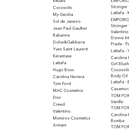
Rituals
EMPORIO
Stronger 
Cocosolis
Lattafa 
My Geisha
EMPORIO
Sol de Janeiro
Stronger 
Jean Paul Gaultier
Valentino
Rabanne
Donna In
Dolce&Gabbana
Prada - P
Yves Saint Laurent
Lattafa -
Kerastase
Carolina
Lattafa
Girl Blus
Hugo Boss
Cocosoli
Body Oil
Carolina Herrera
Lattafa - 
Tom Ford
Casamorat
MAC Cosmetics
TOM FOR
Dior
Vanille
Creed
TOM FORD
Valentino
Carolina 
Momirov Cosmetics
Bomba
Armani
TOM FORD