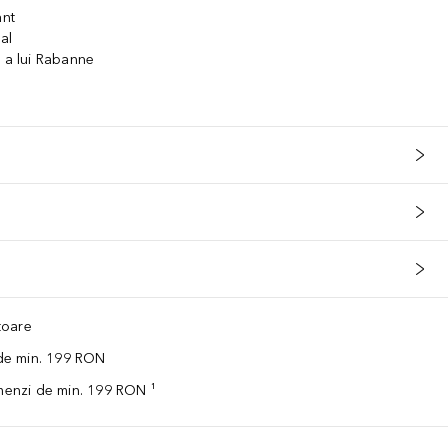
ant
al
i a lui Rabanne
ătoare
 de min. 199 RON
omenzi de min. 199 RON ¹