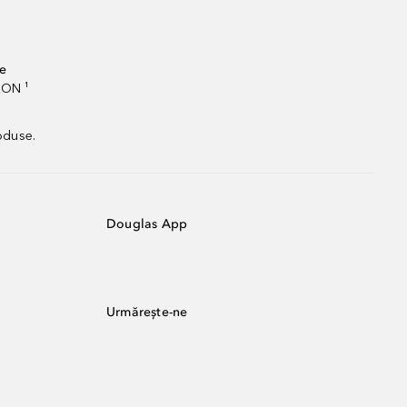
te
RON ¹
oduse.
Douglas App
Urmărește-ne