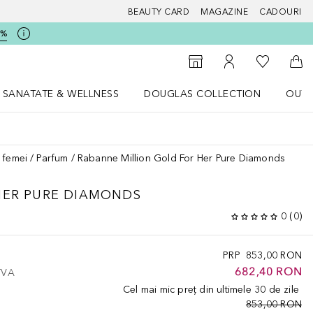
BEAUTY CARD
MAGAZINE
CADOURI
5%
 Douglas
Către List
Către Găsire magazin
Către Contul meu
Căt
SANATATE & WELLNESS
DOUGLAS COLLECTION
OUTL
u Lifestyle
Deschidere meniu SANATATE & WELLNESS
Deschidere meniu Douglas Collectio
 femei
Parfum
Rabanne Million Gold For Her Pure Diamonds
HER
PURE DIAMONDS
0
(
0
)
PRP
853,00 RON
682,40 RON
 TVA
Cel mai mic preț din ultimele 30 de zile
853,00 RON