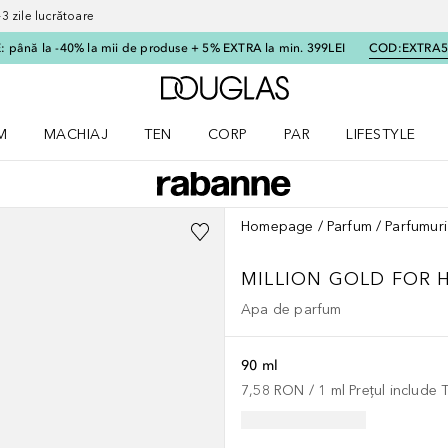
 zile lucrătoare
 până la -40% la mii de produse + 5% EXTRA la min. 399LEI
COD:
EXTRA
Către pagina principală
M
MACHIAJ
TEN
CORP
PAR
LIFESTYLE
dere meniu Parfum
Deschidere meniu Machiaj
Deschidere meniu Ten
Deschidere meniu Corp
Deschidere meniu Par
Deschidere meni
Homepage
Parfum
Parfumuri
MILLION GOLD FOR 
Apa de parfum
90 ml
7,58 RON
 / 
1
ml
Prețul include