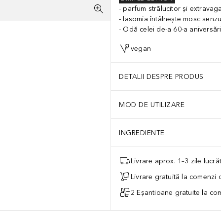
parfum strălucitor și extravag
Iasomia întâlnește mosc senzu
Odă celei de-a 60-a aniversăr
vegan
DETALII DESPRE PRODUS
MOD DE UTILIZARE
INGREDIENTE
Livrare aprox. 1–3 zile lucr
Livrare gratuită la comenzi
2 Eșantioane gratuite la c