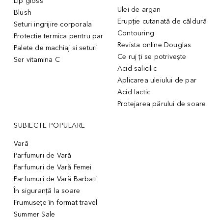
Lip gloss
Ulei de argan
Blush
Erupție cutanată de căldură
Seturi ingrijire corporala
Contouring
Protectie termica pentru par
Revista online Douglas
Palete de machiaj si seturi
Ce ruj ți se potrivește
Ser vitamina C
Acid salicilic
Aplicarea uleiului de par
Acid lactic
Protejarea părului de soare
SUBIECTE POPULARE
Vară
Parfumuri de Vară
Parfumuri de Vară Femei
Parfumuri de Vară Barbati
În siguranță la soare
Frumusețe în format travel
Summer Sale