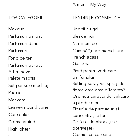
Armani - My Way
TOP CATEGORII
TENDINȚE COSMETICE
Makeup
Unghii cu gel
Parfumuri barbati
Ulei de ricin
Parfumuri dama
Niacinamide
Parfumuri
Cum să îți faci manichiura
French acasă
Fond de ten
Gua Sha
Parfumuri barbati -
Ghid pentru verificarea
Aftershave
parfumului
Palete machiaj
Setting spray vs. spray de
Set pensule machiaj
fixare care este diferenta?
Pudra
Ordinea corectă de aplicare
Mascara
a produselor
Leave-in Conditioner
Tipurile de parfumuri și
Concealer
concentrațiile lor
Crema antirid
Ce fard de obraz ți se
potrivește?
Highlighter
Cosmetice coreene