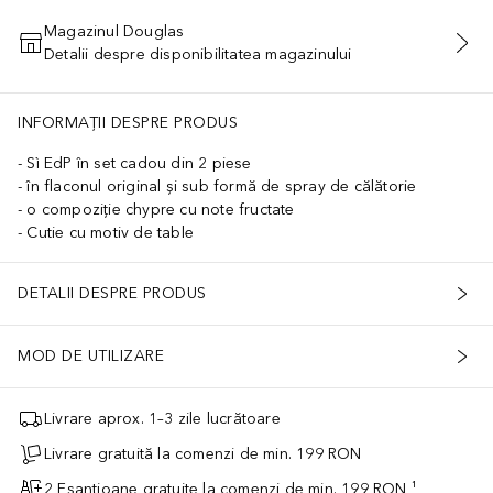
Magazinul Douglas
Detalii despre disponibilitatea magazinului
ADĂUGAȚI ÎN COŞ
INFORMAȚII DESPRE PRODUS
Sì EdP în set cadou din 2 piese
în flaconul original și sub formă de spray de călătorie
o compoziție chypre cu note fructate
Cutie cu motiv de table
DETALII DESPRE PRODUS
MOD DE UTILIZARE
Livrare aprox. 1–3 zile lucrătoare
Livrare gratuită la comenzi de min. 199 RON
2 Eșantioane gratuite la comenzi de min. 199 RON ¹