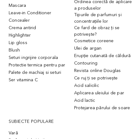
Ordinea corectă de aplicare
Mascara
a produselor
Leave-in Conditioner
Tipurile de parfumuri și
Concealer
concentrațiile lor
Crema antirid
Ce fard de obraz ți se
potrivește?
Highlighter
Cosmetice coreene
Lip gloss
Ulei de argan
Blush
Erupție cutanată de căldură
Seturi ingrijire corporala
Contouring
Protectie termica pentru par
Revista online Douglas
Palete de machiaj si seturi
Ce ruj ți se potrivește
Ser vitamina C
Acid salicilic
Aplicarea uleiului de par
Acid lactic
Protejarea părului de soare
SUBIECTE POPULARE
Vară