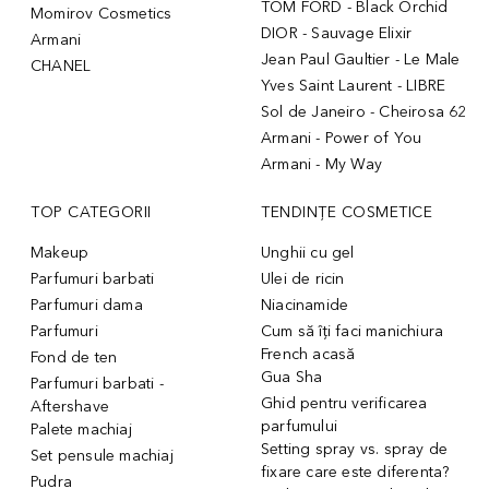
TOM FORD - Black Orchid
Momirov Cosmetics
DIOR - Sauvage Elixir
Armani
Jean Paul Gaultier - Le Male
CHANEL
Yves Saint Laurent - LIBRE
Sol de Janeiro - Cheirosa 62
Armani - Power of You
Armani - My Way
TOP CATEGORII
TENDINȚE COSMETICE
Makeup
Unghii cu gel
Parfumuri barbati
Ulei de ricin
Parfumuri dama
Niacinamide
Parfumuri
Cum să îți faci manichiura
French acasă
Fond de ten
Gua Sha
Parfumuri barbati -
Ghid pentru verificarea
Aftershave
parfumului
Palete machiaj
Setting spray vs. spray de
Set pensule machiaj
fixare care este diferenta?
Pudra