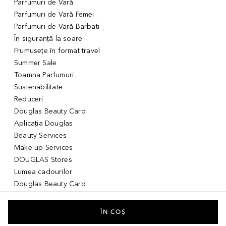
Parfumuri de Vară
Parfumuri de Vară Femei
Parfumuri de Vară Barbati
În siguranță la soare
Frumusețe în format travel
Summer Sale
Toamna Parfumuri
Sustenabilitate
Reduceri
Douglas Beauty Card
Aplicația Douglas
Beauty Services
Make-up-Services
DOUGLAS Stores
Lumea cadourilor
Douglas Beauty Card
Voucher Digital
Idei de cadouri pentru ea
ÎN COȘ
Idei de cadouri pentru el