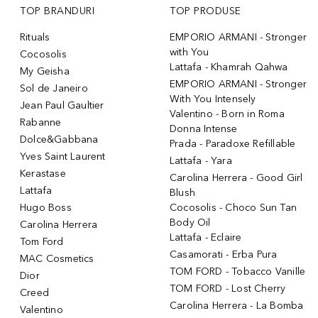
TOP BRANDURI
TOP PRODUSE
Rituals
EMPORIO ARMANI - Stronger
with You
Cocosolis
Lattafa - Khamrah Qahwa
My Geisha
EMPORIO ARMANI - Stronger
Sol de Janeiro
With You Intensely
Jean Paul Gaultier
Valentino - Born in Roma
Rabanne
Donna Intense
Dolce&Gabbana
Prada - Paradoxe Refillable
Yves Saint Laurent
Lattafa - Yara
Kerastase
Carolina Herrera - Good Girl
Lattafa
Blush
Hugo Boss
Cocosolis - Choco Sun Tan
Body Oil
Carolina Herrera
Lattafa - Eclaire
Tom Ford
Casamorati - Erba Pura
MAC Cosmetics
TOM FORD - Tobacco Vanille
Dior
TOM FORD - Lost Cherry
Creed
Carolina Herrera - La Bomba
Valentino