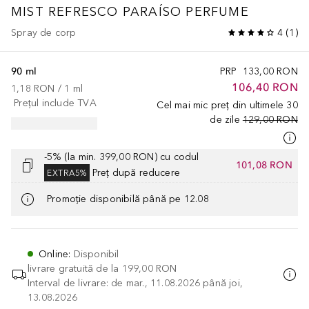
MIST
REFRESCO PARAÍSO PERFUME
Spray de corp
4
(
1
)
90 ml
PRP
133,00 RON
106,40 RON
1,18 RON
 / 
1
ml
Prețul include TVA
Cel mai mic preț din ultimele 30
de zile
129,00 RON
-5% (la min. 399,00 RON) cu codul
101,08 RON
Preț după reducere
EXTRA5%
Promoție disponibilă până pe 12.08
Online
:
Disponibil
livrare gratuită de la
199,00 RON
Interval de livrare: de mar., 11.08.2026 până joi,
13.08.2026