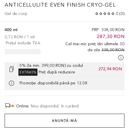
ANTICELLULITE EVEN FINISH CRYO-GEL
Gel de corp
0
(
0
)
400 ml
PRP
338,00 RON
287,30 RON
0,72 RON
 / 
1
ml
Prețul include TVA
Cel mai mic preț din ultimele 30
de zile
338,00 RON
-5% (la min. 399,00 RON) cu codul
272,94 RON
Preț după reducere
EXTRA5%
Promoție disponibilă până pe 12.08
Online
:
Nou disponibil, în curând
ANUNȚĂ-MĂ