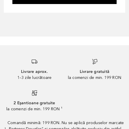
Livrare aprox.
Livrare gratuită
1–3 zile lucrătoare
la comenzi de min. 199 RON
2 Eșantioane gratuite
la comenzi de min. 199 RON ¹
Comandă minimă: 199 RON. Nu se aplică produselor marcate
„Partener Douglas” și comenzilor alcătuite exclusiv din astfel
1