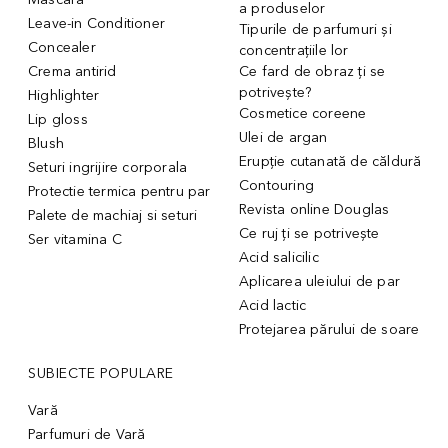
a produselor
Leave-in Conditioner
Tipurile de parfumuri și
Concealer
concentrațiile lor
Crema antirid
Ce fard de obraz ți se
potrivește?
Highlighter
Cosmetice coreene
Lip gloss
Ulei de argan
Blush
Erupție cutanată de căldură
Seturi ingrijire corporala
Contouring
Protectie termica pentru par
Revista online Douglas
Palete de machiaj si seturi
Ce ruj ți se potrivește
Ser vitamina C
Acid salicilic
Aplicarea uleiului de par
Acid lactic
Protejarea părului de soare
SUBIECTE POPULARE
Vară
Parfumuri de Vară