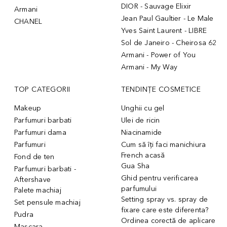
DIOR - Sauvage Elixir
Armani
Jean Paul Gaultier - Le Male
CHANEL
Yves Saint Laurent - LIBRE
Sol de Janeiro - Cheirosa 62
Armani - Power of You
Armani - My Way
TOP CATEGORII
TENDINȚE COSMETICE
Makeup
Unghii cu gel
Parfumuri barbati
Ulei de ricin
Parfumuri dama
Niacinamide
Parfumuri
Cum să îți faci manichiura
French acasă
Fond de ten
Gua Sha
Parfumuri barbati -
Ghid pentru verificarea
Aftershave
parfumului
Palete machiaj
Setting spray vs. spray de
Set pensule machiaj
fixare care este diferenta?
Pudra
Ordinea corectă de aplicare
Mascara