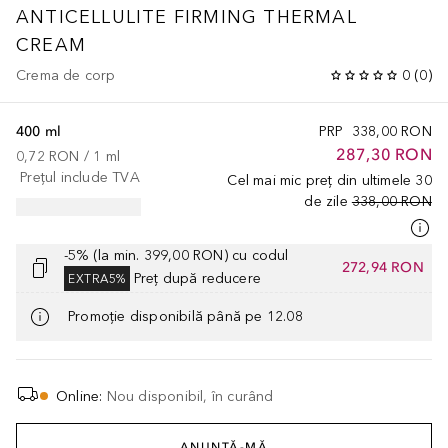
ANTICELLULITE FIRMING THERMAL
CREAM
Crema de corp
0
(
0
)
400 ml
PRP
338,00 RON
287,30 RON
0,72 RON
 / 
1
ml
Prețul include TVA
Cel mai mic preț din ultimele 30
de zile
338,00 RON
-5% (la min. 399,00 RON) cu codul
272,94 RON
Preț după reducere
EXTRA5%
Promoție disponibilă până pe 12.08
Online
:
Nou disponibil, în curând
ANUNȚĂ-MĂ