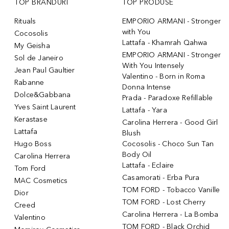
TOP BRANDURI
TOP PRODUSE
Rituals
EMPORIO ARMANI - Stronger
with You
Cocosolis
Lattafa - Khamrah Qahwa
My Geisha
EMPORIO ARMANI - Stronger
Sol de Janeiro
With You Intensely
Jean Paul Gaultier
Valentino - Born in Roma
Rabanne
Donna Intense
Dolce&Gabbana
Prada - Paradoxe Refillable
Yves Saint Laurent
Lattafa - Yara
Kerastase
Carolina Herrera - Good Girl
Lattafa
Blush
Hugo Boss
Cocosolis - Choco Sun Tan
Body Oil
Carolina Herrera
Lattafa - Eclaire
Tom Ford
Casamorati - Erba Pura
MAC Cosmetics
TOM FORD - Tobacco Vanille
Dior
TOM FORD - Lost Cherry
Creed
Carolina Herrera - La Bomba
Valentino
TOM FORD - Black Orchid