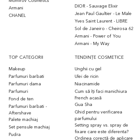
Momirov Cosmetics
DIOR - Sauvage Elixir
Armani
Jean Paul Gaultier - Le Male
CHANEL
Yves Saint Laurent - LIBRE
Sol de Janeiro - Cheirosa 62
Armani - Power of You
Armani - My Way
TOP CATEGORII
TENDINȚE COSMETICE
Makeup
Unghii cu gel
Parfumuri barbati
Ulei de ricin
Parfumuri dama
Niacinamide
Parfumuri
Cum să îți faci manichiura
French acasă
Fond de ten
Gua Sha
Parfumuri barbati -
Ghid pentru verificarea
Aftershave
parfumului
Palete machiaj
Setting spray vs. spray de
Set pensule machiaj
fixare care este diferenta?
Pudra
Ordinea corectă de aplicare