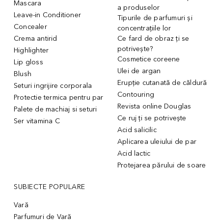
Mascara
a produselor
Leave-in Conditioner
Tipurile de parfumuri și
Concealer
concentrațiile lor
Crema antirid
Ce fard de obraz ți se
potrivește?
Highlighter
Cosmetice coreene
Lip gloss
Ulei de argan
Blush
Erupție cutanată de căldură
Seturi ingrijire corporala
Contouring
Protectie termica pentru par
Revista online Douglas
Palete de machiaj si seturi
Ce ruj ți se potrivește
Ser vitamina C
Acid salicilic
Aplicarea uleiului de par
Acid lactic
Protejarea părului de soare
SUBIECTE POPULARE
Vară
Parfumuri de Vară