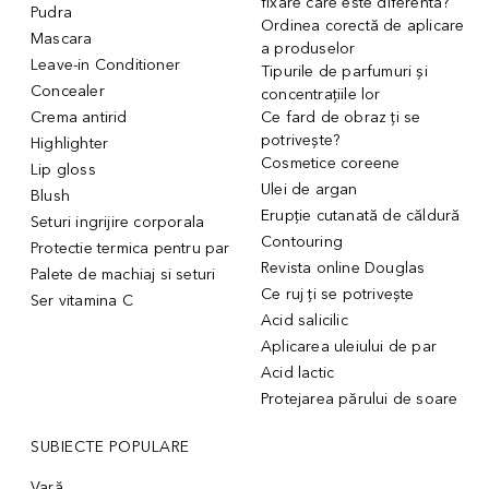
fixare care este diferenta?
Pudra
Ordinea corectă de aplicare
Mascara
a produselor
Leave-in Conditioner
Tipurile de parfumuri și
Concealer
concentrațiile lor
Crema antirid
Ce fard de obraz ți se
potrivește?
Highlighter
Cosmetice coreene
Lip gloss
Ulei de argan
Blush
Erupție cutanată de căldură
Seturi ingrijire corporala
Contouring
Protectie termica pentru par
Revista online Douglas
Palete de machiaj si seturi
Ce ruj ți se potrivește
Ser vitamina C
Acid salicilic
Aplicarea uleiului de par
Acid lactic
Protejarea părului de soare
SUBIECTE POPULARE
Vară