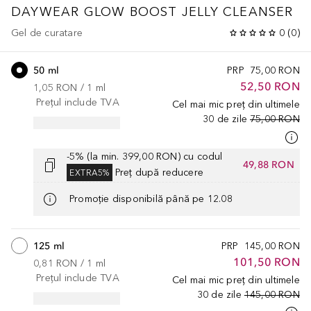
DAYWEAR
GLOW BOOST JELLY CLEANSER
Gel de curatare
0
(
0
)
50 ml
PRP
75,00 RON
52,50 RON
1,05 RON
 / 
1
ml
Prețul include TVA
Cel mai mic preț din ultimele
30 de zile
75,00 RON
-5% (la min. 399,00 RON) cu codul
49,88 RON
Preț după reducere
EXTRA5%
Promoție disponibilă până pe 12.08
125 ml
PRP
145,00 RON
101,50 RON
0,81 RON
 / 
1
ml
Prețul include TVA
Cel mai mic preț din ultimele
30 de zile
145,00 RON