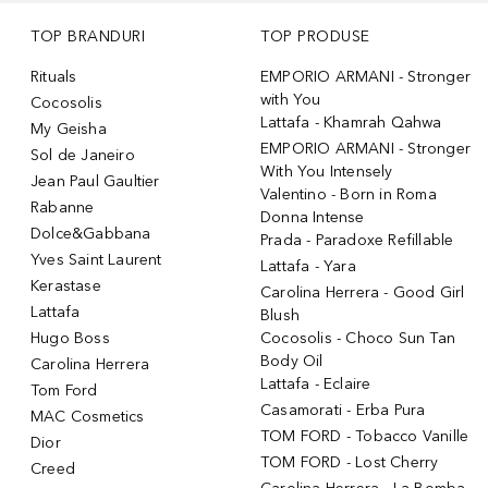
TOP BRANDURI
TOP PRODUSE
Rituals
EMPORIO ARMANI - Stronger
with You
Cocosolis
Lattafa - Khamrah Qahwa
My Geisha
EMPORIO ARMANI - Stronger
Sol de Janeiro
With You Intensely
Jean Paul Gaultier
Valentino - Born in Roma
Rabanne
Donna Intense
Dolce&Gabbana
Prada - Paradoxe Refillable
Yves Saint Laurent
Lattafa - Yara
Kerastase
Carolina Herrera - Good Girl
Lattafa
Blush
Hugo Boss
Cocosolis - Choco Sun Tan
Body Oil
Carolina Herrera
Lattafa - Eclaire
Tom Ford
Casamorati - Erba Pura
MAC Cosmetics
TOM FORD - Tobacco Vanille
Dior
TOM FORD - Lost Cherry
Creed