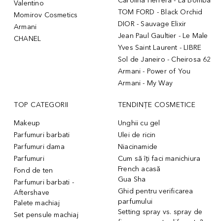
Carolina Herrera - La Bomba
Valentino
TOM FORD - Black Orchid
Momirov Cosmetics
DIOR - Sauvage Elixir
Armani
Jean Paul Gaultier - Le Male
CHANEL
Yves Saint Laurent - LIBRE
Sol de Janeiro - Cheirosa 62
Armani - Power of You
Armani - My Way
TOP CATEGORII
TENDINȚE COSMETICE
Makeup
Unghii cu gel
Parfumuri barbati
Ulei de ricin
Parfumuri dama
Niacinamide
Parfumuri
Cum să îți faci manichiura
French acasă
Fond de ten
Gua Sha
Parfumuri barbati -
Ghid pentru verificarea
Aftershave
parfumului
Palete machiaj
Setting spray vs. spray de
Set pensule machiaj