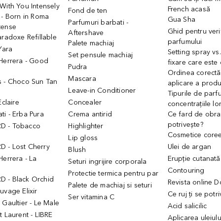
With You Intensely
French acasă
Fond de ten
 - Born in Roma
Gua Sha
Parfumuri barbati -
tense
Ghid pentru veri
Aftershave
aradoxe Refillable
parfumului
Palete machiaj
 Yara
Setting spray vs
Set pensule machiaj
 Herrera - Good
fixare care este
Pudra
h
Ordinea corectă
Mascara
s - Choco Sun Tan
aplicare a prod
Leave-in Conditioner
Tipurile de parfu
Eclaire
Concealer
concentrațiile lo
i - Erba Pura
Crema antirid
Ce fard de obraz
potrivește?
D - Tobacco
Highlighter
Cosmetice core
Lip gloss
 - Lost Cherry
Ulei de argan
Blush
Herrera - La
Erupție cutanată
Seturi ingrijire corporala
Contouring
Protectie termica pentru par
 - Black Orchid
Revista online 
Palete de machiaj si seturi
uvage Elixir
Ce ruj ți se potr
Ser vitamina C
 Gaultier - Le Male
Acid salicilic
t Laurent - LIBRE
Aplicarea uleiul