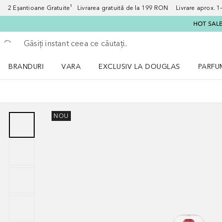
2 Eșantioane Gratuite¹ Livrarea gratuită de la 199 RON Livrare aprox. 1–3
HOT SALE:
Înapoi
Executați căutarea
BRANDURI
VARA
EXCLUSIV LA DOUGLAS
PARFU
Deschidere meniu BRANDURI
Deschidere meniu VARA
Deschi
NOU