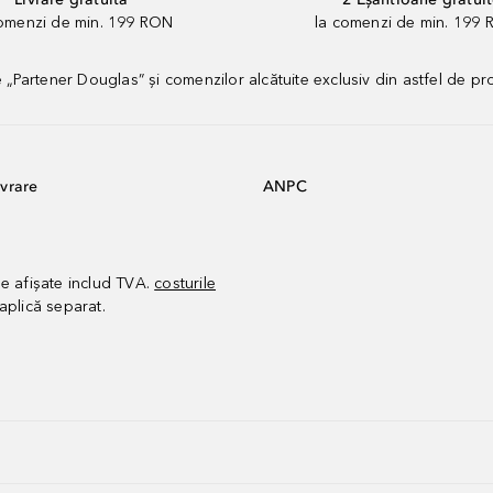
comenzi de min. 199 RON
la comenzi de min. 199 
artener Douglas” și comenzilor alcătuite exclusiv din astfel de pr
vrare
ANPC
le afișate includ TVA.
costurile
aplică separat.