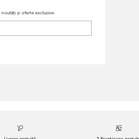
noutăți și oferte exclusive.
Livrare gratuită
2 Eșantioane gratui