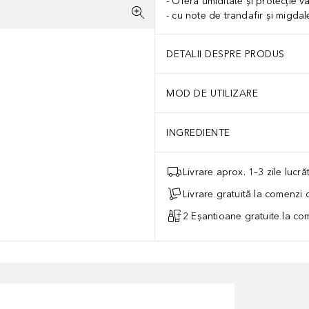
Oferă umiditate și protecție v
cu note de trandafir și migdal
DETALII DESPRE PRODUS
MOD DE UTILIZARE
INGREDIENTE
Livrare aprox. 1–3 zile lucr
Livrare gratuită la comenzi
2 Eșantioane gratuite la c