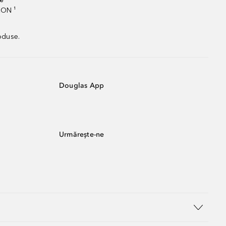
RON ¹
oduse.
Douglas App
Urmărește-ne