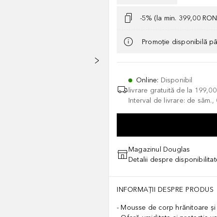
-5% (la min. 399,00 RON
Promoție disponibilă p
Online
:
Disponibil
livrare gratuită de la
199,0
Interval de livrare: de sâm.
Magazinul Douglas
Detalii despre disponibilita
INFORMAȚII DESPRE PRODUS
Mousse de corp hrănitoare și