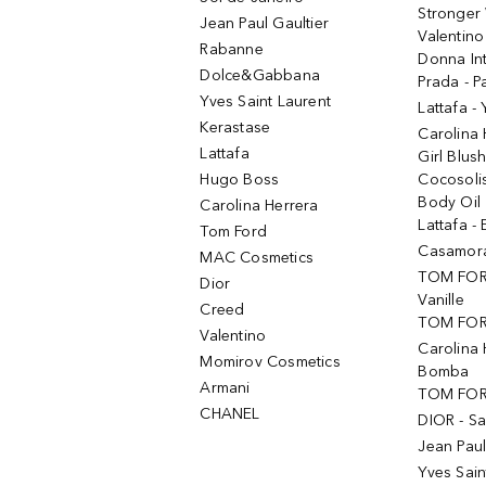
Stronger 
Jean Paul Gaultier
Valentino
Rabanne
Donna In
Dolce&Gabbana
Prada - P
Yves Saint Laurent
Lattafa -
Kerastase
Carolina
Lattafa
Girl Blus
Hugo Boss
Cocosoli
Body Oil
Carolina Herrera
Lattafa - 
Tom Ford
Casamorat
MAC Cosmetics
TOM FOR
Dior
Vanille
Creed
TOM FORD
Valentino
Carolina 
Momirov Cosmetics
Bomba
Armani
TOM FORD
CHANEL
DIOR - Sa
Jean Paul
Yves Sain