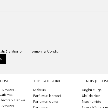
tivă a litigiilor
Termeni și Condiții
UI
ODUSE
TOP CATEGORII
TENDINȚE COS
 ARMANI -
Makeup
Unghii cu gel
with You
Parfumuri barbati
Ulei de ricin
- Khamrah Qahwa
Parfumuri dama
Niacinamide
 ARMANI -
Parfumuri
Cum să îți faci 