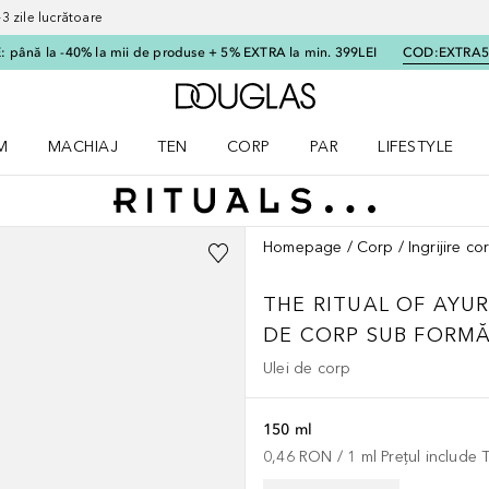
 zile lucrătoare
 până la -40% la mii de produse + 5% EXTRA la min. 399LEI
COD:
EXTRA
Către pagina principală
M
MACHIAJ
TEN
CORP
PAR
LIFESTYLE
dere meniu Parfum
Deschidere meniu Machiaj
Deschidere meniu Ten
Deschidere meniu Corp
Deschidere meniu Par
Deschidere meni
Homepage
Corp
Ingrijire c
THE RITUAL OF AYU
DE CORP SUB FORMĂ
Ulei de corp
150 ml
0,46 RON
 / 
1
ml
Prețul include