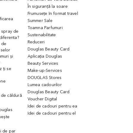
În siguranță la soare
Frumusețe în format travel
ficarea
Summer Sale
Toamna Parfumuri
. spray de
Sustenabilitate
 diferenta?
Reduceri
 de
Douglas Beauty Card
uselor
muri și
Aplicația Douglas
r
Beauty Services
 ți se
Make-up-Services
DOUGLAS Stores
ene
Lumea cadourilor
Douglas Beauty Card
 de căldură
Voucher Digital
Idei de cadouri pentru ea
Douglas
Idei de cadouri pentru el
ivește
ui de par