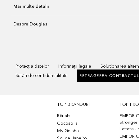
Mai multe detalii
Despre Douglas
Protecția datelor
Informații legale
Soluționarea alterna
Setări de confidențialitate
RETRAGEREA CONTRACTUL
TOP BRANDURI
TOP PR
Rituals
EMPORIO
Stronger 
Cocosolis
Lattafa 
My Geisha
EMPORIO
Sol de Janeiro