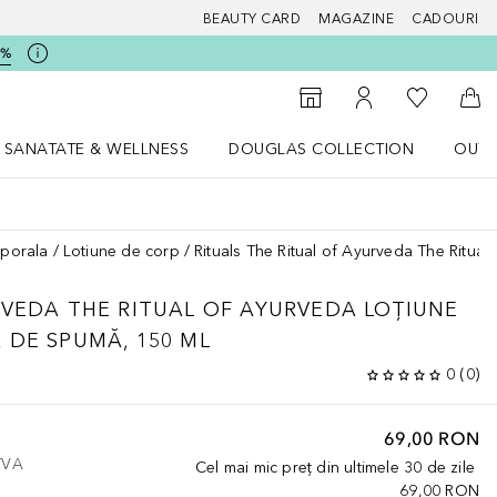
BEAUTY CARD
MAGAZINE
CADOURI
5%
 Douglas
Către List
Către Găsire magazin
Către Contul meu
Căt
SANATATE & WELLNESS
DOUGLAS COLLECTION
OUTL
u Lifestyle
Deschidere meniu SANATATE & WELLNESS
Deschidere meniu Douglas Collectio
orporala
Lotiune de corp
Rituals The Ritual of Ayurveda The Ritua
RVEDA
THE RITUAL OF AYURVEDA LOȚIUNE
 DE SPUMĂ, 150 ML
0
(
0
)
69,00 RON
 TVA
Cel mai mic preț din ultimele 30 de zile
69,00 RON