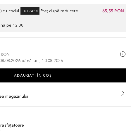
) cu codul
Preț după reducere
65,55 RON
EXTRA5%
ână pe 12.08
0 RON
, 08.08.2026 până lun., 10.08.2026
ADĂUGAȚI ÎN COŞ
tea magazinului
 răsfățătoare