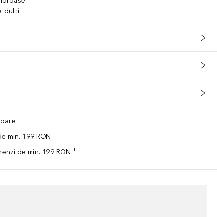
aloroase
e dulci
ătoare
 de min. 199 RON
omenzi de min. 199 RON ¹