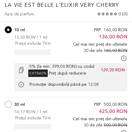
LA VIE EST BELLE
L'ELIXIR VERY CHERRY
Apa de parfum
0
(
0
)
10 ml
PRP
160,00 RON
136,00 RON
13,60 RON
 / 
1
ml
Prețul include TVA
Cel mai mic preț din ultimele
30 de zile
160,00 RON
-5% (la min. 399,00 RON) cu codul
129,20 RON
Preț după reducere
EXTRA5%
Promoție disponibilă până pe 12.08
30 ml
PRP
500,00 RON
425,00 RON
14,17 RON
 / 
1
ml
Prețul include TVA
Cel mai mic preț din ultimele
30 de zile
500,00 RON