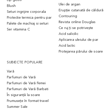
Ulei de argan
Blush
Erupție cutanată de căldură
Seturi ingrijire corporala
Contouring
Protectie termica pentru par
Revista online Douglas
Palete de machiaj si seturi
Ce ruj ți se potrivește
Ser vitamina C
Acid salicilic
Aplicarea uleiului de par
Acid lactic
Protejarea părului de soare
SUBIECTE POPULARE
Vară
Parfumuri de Vară
Parfumuri de Vară Femei
Parfumuri de Vară Barbati
În siguranță la soare
Frumusețe în format travel
Summer Sale