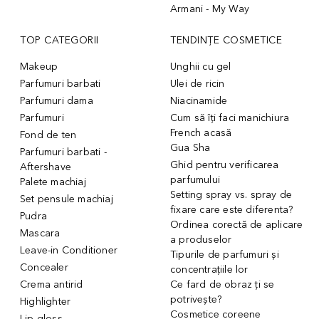
Armani - My Way
TOP CATEGORII
TENDINȚE COSMETICE
Makeup
Unghii cu gel
Parfumuri barbati
Ulei de ricin
Parfumuri dama
Niacinamide
Parfumuri
Cum să îți faci manichiura
French acasă
Fond de ten
Gua Sha
Parfumuri barbati -
Ghid pentru verificarea
Aftershave
parfumului
Palete machiaj
Setting spray vs. spray de
Set pensule machiaj
fixare care este diferenta?
Pudra
Ordinea corectă de aplicare
Mascara
a produselor
Leave-in Conditioner
Tipurile de parfumuri și
Concealer
concentrațiile lor
Crema antirid
Ce fard de obraz ți se
potrivește?
Highlighter
Cosmetice coreene
Lip gloss