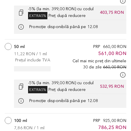
-5% (la min. 399,00 RON) cu codul
403,75 RON
Preț după reducere
EXTRA5%
Promoție disponibilă până pe 12.08
50 ml
PRP
660,00 RON
561,00 RON
11,22 RON
 / 
1
ml
Prețul include TVA
Cel mai mic preț din ultimele
30 de zile
660,00 RON
-5% (la min. 399,00 RON) cu codul
532,95 RON
Preț după reducere
EXTRA5%
Promoție disponibilă până pe 12.08
100 ml
PRP
925,00 RON
786,25 RON
7,86 RON
 / 
1
ml