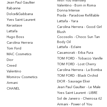
With You Intensely
Jean Paul Gaultier
Valentino - Born in Roma
Rabanne
Donna Intense
Dolce&Gabbana
Prada - Paradoxe Refillable
Yves Saint Laurent
Lattafa - Yara
Kerastase
Carolina Herrera - Good Girl
Lattafa
Blush
Hugo Boss
Cocosolis - Choco Sun Tan
Body Oil
Carolina Herrera
Lattafa - Eclaire
Tom Ford
Casamorati - Erba Pura
MAC Cosmetics
TOM FORD - Tobacco Vanille
Dior
TOM FORD - Lost Cherry
Creed
Carolina Herrera - La Bomba
Valentino
TOM FORD - Black Orchid
Momirov Cosmetics
DIOR - Sauvage Elixir
Armani
Jean Paul Gaultier - Le Male
CHANEL
Yves Saint Laurent - LIBRE
Sol de Janeiro - Cheirosa 62
Armani - Power of You