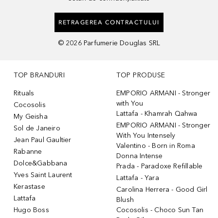
RETRAGEREA CONTRACTULUI
©
2026
Parfumerie Douglas SRL
TOP BRANDURI
TOP PRODUSE
Rituals
EMPORIO ARMANI - Stronger
with You
Cocosolis
Lattafa - Khamrah Qahwa
My Geisha
EMPORIO ARMANI - Stronger
Sol de Janeiro
With You Intensely
Jean Paul Gaultier
Valentino - Born in Roma
Rabanne
Donna Intense
Dolce&Gabbana
Prada - Paradoxe Refillable
Yves Saint Laurent
Lattafa - Yara
Kerastase
Carolina Herrera - Good Girl
Lattafa
Blush
Hugo Boss
Cocosolis - Choco Sun Tan