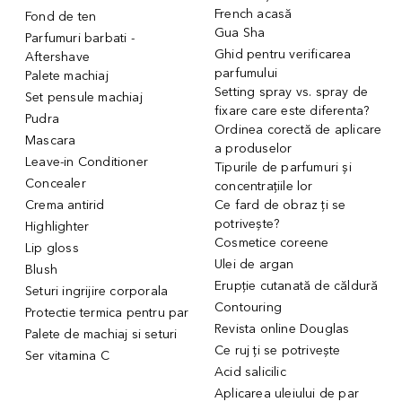
French acasă
Fond de ten
Gua Sha
Parfumuri barbati -
Ghid pentru verificarea
Aftershave
parfumului
Palete machiaj
Setting spray vs. spray de
Set pensule machiaj
fixare care este diferenta?
Pudra
Ordinea corectă de aplicare
Mascara
a produselor
Leave-in Conditioner
Tipurile de parfumuri și
Concealer
concentrațiile lor
Crema antirid
Ce fard de obraz ți se
potrivește?
Highlighter
Cosmetice coreene
Lip gloss
Ulei de argan
Blush
Erupție cutanată de căldură
Seturi ingrijire corporala
Contouring
Protectie termica pentru par
Revista online Douglas
Palete de machiaj si seturi
Ce ruj ți se potrivește
Ser vitamina C
Acid salicilic
Aplicarea uleiului de par