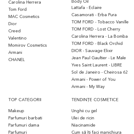
Body Oil
Carolina Herrera
Lattafa - Eclaire
Tom Ford
Casamorati - Erba Pura
MAC Cosmetics
TOM FORD - Tobacco Vanille
Dior
TOM FORD - Lost Cherry
Creed
Carolina Herrera - La Bomba
Valentino
TOM FORD - Black Orchid
Momirov Cosmetics
DIOR - Sauvage Elixir
Armani
Jean Paul Gaultier - Le Male
CHANEL
Yves Saint Laurent - LIBRE
Sol de Janeiro - Cheirosa 62
Armani - Power of You
Armani - My Way
TOP CATEGORII
TENDINȚE COSMETICE
Makeup
Unghii cu gel
Parfumuri barbati
Ulei de ricin
Parfumuri dama
Niacinamide
Parfumuri
Cum să îți faci manichiura