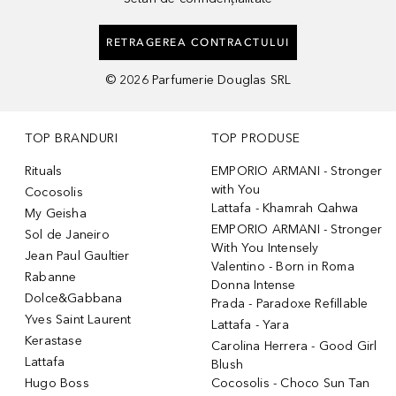
RETRAGEREA CONTRACTULUI
©
2026
Parfumerie Douglas SRL
TOP BRANDURI
TOP PRODUSE
Rituals
EMPORIO ARMANI - Stronger
with You
Cocosolis
Lattafa - Khamrah Qahwa
My Geisha
EMPORIO ARMANI - Stronger
Sol de Janeiro
With You Intensely
Jean Paul Gaultier
Valentino - Born in Roma
Rabanne
Donna Intense
Dolce&Gabbana
Prada - Paradoxe Refillable
Yves Saint Laurent
Lattafa - Yara
Kerastase
Carolina Herrera - Good Girl
Lattafa
Blush
Hugo Boss
Cocosolis - Choco Sun Tan