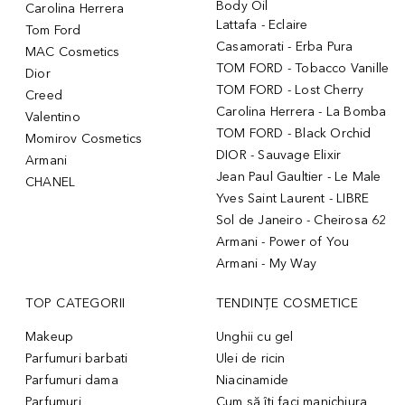
Body Oil
Carolina Herrera
Lattafa - Eclaire
Tom Ford
Casamorati - Erba Pura
MAC Cosmetics
TOM FORD - Tobacco Vanille
Dior
TOM FORD - Lost Cherry
Creed
Carolina Herrera - La Bomba
Valentino
TOM FORD - Black Orchid
Momirov Cosmetics
DIOR - Sauvage Elixir
Armani
Jean Paul Gaultier - Le Male
CHANEL
Yves Saint Laurent - LIBRE
Sol de Janeiro - Cheirosa 62
Armani - Power of You
Armani - My Way
TOP CATEGORII
TENDINȚE COSMETICE
Makeup
Unghii cu gel
Parfumuri barbati
Ulei de ricin
Parfumuri dama
Niacinamide
Parfumuri
Cum să îți faci manichiura