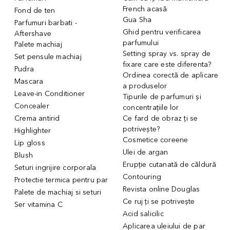
French acasă
Fond de ten
Gua Sha
Parfumuri barbati -
Ghid pentru verificarea
Aftershave
parfumului
Palete machiaj
Setting spray vs. spray de
Set pensule machiaj
fixare care este diferenta?
Pudra
Ordinea corectă de aplicare
Mascara
a produselor
Leave-in Conditioner
Tipurile de parfumuri și
Concealer
concentrațiile lor
Crema antirid
Ce fard de obraz ți se
potrivește?
Highlighter
Cosmetice coreene
Lip gloss
Ulei de argan
Blush
Erupție cutanată de căldură
Seturi ingrijire corporala
Contouring
Protectie termica pentru par
Revista online Douglas
Palete de machiaj si seturi
Ce ruj ți se potrivește
Ser vitamina C
Acid salicilic
Aplicarea uleiului de par