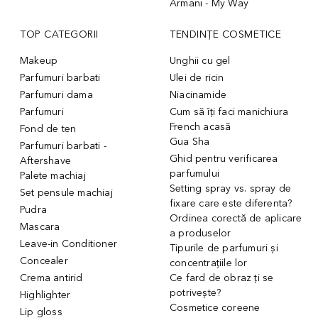
Armani - My Way
TOP CATEGORII
TENDINȚE COSMETICE
Makeup
Unghii cu gel
Parfumuri barbati
Ulei de ricin
Parfumuri dama
Niacinamide
Parfumuri
Cum să îți faci manichiura
French acasă
Fond de ten
Gua Sha
Parfumuri barbati -
Ghid pentru verificarea
Aftershave
parfumului
Palete machiaj
Setting spray vs. spray de
Set pensule machiaj
fixare care este diferenta?
Pudra
Ordinea corectă de aplicare
Mascara
a produselor
Leave-in Conditioner
Tipurile de parfumuri și
Concealer
concentrațiile lor
Crema antirid
Ce fard de obraz ți se
potrivește?
Highlighter
Cosmetice coreene
Lip gloss