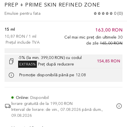
PREP + PRIME SKIN REFINED ZONE
Emulsie pentru fata
0
(
0
)
15 ml
163,00 RON
10,87 RON
 / 
1
ml
Cel mai mic preț din ultimele 30
Prețul include TVA
de zile
165,00 RON
-5% (la min. 399,00 RON) cu codul
154,85 RON
Preț după reducere
EXTRA5%
Promoție disponibilă până pe 12.08
Online
:
Disponibil
livrare gratuită de la
199,00 RON
Interval de livrare: de vin., 07.08.2026 până dum.,
09.08.2026