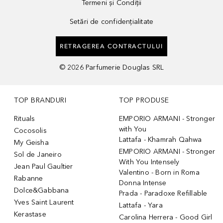
Termeni și Condiții
Setări de confidențialitate
RETRAGEREA CONTRACTULUI
©
2026
Parfumerie Douglas SRL
TOP BRANDURI
TOP PRODUSE
Rituals
EMPORIO ARMANI - Stronger
with You
Cocosolis
Lattafa - Khamrah Qahwa
My Geisha
EMPORIO ARMANI - Stronger
Sol de Janeiro
With You Intensely
Jean Paul Gaultier
Valentino - Born in Roma
Rabanne
Donna Intense
Dolce&Gabbana
Prada - Paradoxe Refillable
Yves Saint Laurent
Lattafa - Yara
Kerastase
Carolina Herrera - Good Girl