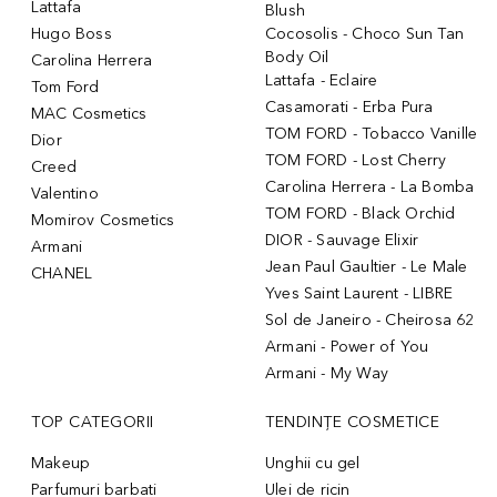
Lattafa
Blush
Hugo Boss
Cocosolis - Choco Sun Tan
Body Oil
Carolina Herrera
Lattafa - Eclaire
Tom Ford
Casamorati - Erba Pura
MAC Cosmetics
TOM FORD - Tobacco Vanille
Dior
TOM FORD - Lost Cherry
Creed
Carolina Herrera - La Bomba
Valentino
TOM FORD - Black Orchid
Momirov Cosmetics
DIOR - Sauvage Elixir
Armani
Jean Paul Gaultier - Le Male
CHANEL
Yves Saint Laurent - LIBRE
Sol de Janeiro - Cheirosa 62
Armani - Power of You
Armani - My Way
TOP CATEGORII
TENDINȚE COSMETICE
Makeup
Unghii cu gel
Parfumuri barbati
Ulei de ricin