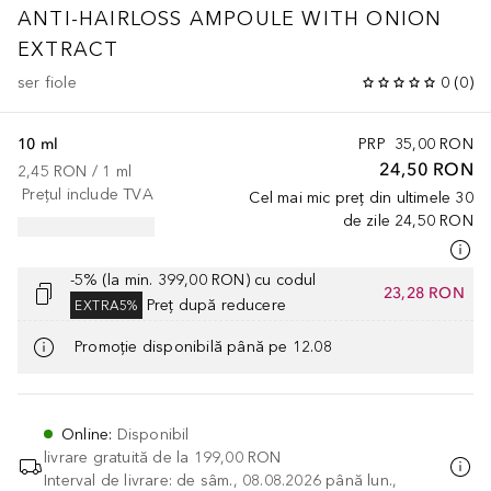
ANTI-HAIRLOSS AMPOULE WITH ONION
EXTRACT
ser fiole
0
(
0
)
10 ml
PRP
35,00 RON
24,50 RON
2,45 RON
 / 
1
ml
Prețul include TVA
Cel mai mic preț din ultimele 30
de zile
24,50 RON
-5% (la min. 399,00 RON) cu codul
23,28 RON
Preț după reducere
EXTRA5%
Promoție disponibilă până pe 12.08
Online
:
Disponibil
livrare gratuită de la
199,00 RON
Interval de livrare: de sâm., 08.08.2026 până lun.,