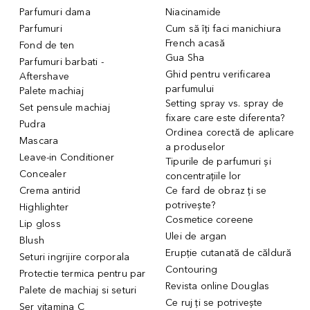
Parfumuri dama
Niacinamide
Parfumuri
Cum să îți faci manichiura
French acasă
Fond de ten
Gua Sha
Parfumuri barbati -
Ghid pentru verificarea
Aftershave
parfumului
Palete machiaj
Setting spray vs. spray de
Set pensule machiaj
fixare care este diferenta?
Pudra
Ordinea corectă de aplicare
Mascara
a produselor
Leave-in Conditioner
Tipurile de parfumuri și
Concealer
concentrațiile lor
Crema antirid
Ce fard de obraz ți se
potrivește?
Highlighter
Cosmetice coreene
Lip gloss
Ulei de argan
Blush
Erupție cutanată de căldură
Seturi ingrijire corporala
Contouring
Protectie termica pentru par
Revista online Douglas
Palete de machiaj si seturi
Ce ruj ți se potrivește
Ser vitamina C