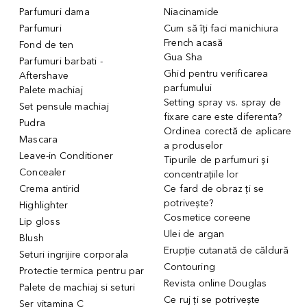
Parfumuri dama
Niacinamide
Parfumuri
Cum să îți faci manichiura
French acasă
Fond de ten
Gua Sha
Parfumuri barbati -
Ghid pentru verificarea
Aftershave
parfumului
Palete machiaj
Setting spray vs. spray de
Set pensule machiaj
fixare care este diferenta?
Pudra
Ordinea corectă de aplicare
Mascara
a produselor
Leave-in Conditioner
Tipurile de parfumuri și
Concealer
concentrațiile lor
Crema antirid
Ce fard de obraz ți se
potrivește?
Highlighter
Cosmetice coreene
Lip gloss
Ulei de argan
Blush
Erupție cutanată de căldură
Seturi ingrijire corporala
Contouring
Protectie termica pentru par
Revista online Douglas
Palete de machiaj si seturi
Ce ruj ți se potrivește
Ser vitamina C