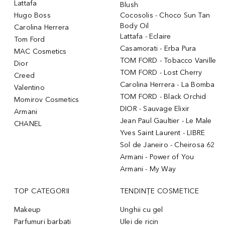
Lattafa
Blush
Hugo Boss
Cocosolis - Choco Sun Tan
Body Oil
Carolina Herrera
Lattafa - Eclaire
Tom Ford
Casamorati - Erba Pura
MAC Cosmetics
TOM FORD - Tobacco Vanille
Dior
TOM FORD - Lost Cherry
Creed
Carolina Herrera - La Bomba
Valentino
TOM FORD - Black Orchid
Momirov Cosmetics
DIOR - Sauvage Elixir
Armani
Jean Paul Gaultier - Le Male
CHANEL
Yves Saint Laurent - LIBRE
Sol de Janeiro - Cheirosa 62
Armani - Power of You
Armani - My Way
TOP CATEGORII
TENDINȚE COSMETICE
Makeup
Unghii cu gel
Parfumuri barbati
Ulei de ricin