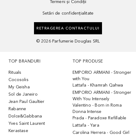
Termeni și Condiții
Setări de confidențialitate
RETRAGEREA CONTRACTULUI
©
2026
Parfumerie Douglas SRL
TOP BRANDURI
TOP PRODUSE
Rituals
EMPORIO ARMANI - Stronger
with You
Cocosolis
Lattafa - Khamrah Qahwa
My Geisha
EMPORIO ARMANI - Stronger
Sol de Janeiro
With You Intensely
Jean Paul Gaultier
Valentino - Born in Roma
Rabanne
Donna Intense
Dolce&Gabbana
Prada - Paradoxe Refillable
Yves Saint Laurent
Lattafa - Yara
Kerastase
Carolina Herrera - Good Girl