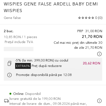
WISPIES
GENE FALSE ARDELL BABY DEMI
WISPIES
Gene false
0
(
0
)
2 buc.
PRP
31,00 RON
21,70 RON
10,85 RON
 / 
1
pieces
Prețul include TVA
Cel mai mic preț din ultimele 30
de zile
21,70 RON
-5% (la min. 399,00 RON) cu codul
20,62 RON
Preț după reducere
EXTRA5%
Promoție disponibilă până pe 12.08
Online
:
Disponibil
livrare gratuită de la
199,00 RON
Interval de livrare: de dum., 09.08.2026 până mar.,