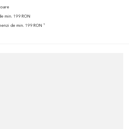
ătoare
 de min. 199 RON
omenzi de min. 199 RON ¹