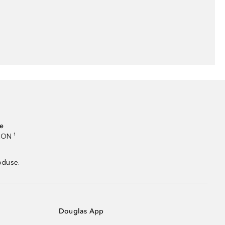
te
RON ¹
oduse.
Douglas App