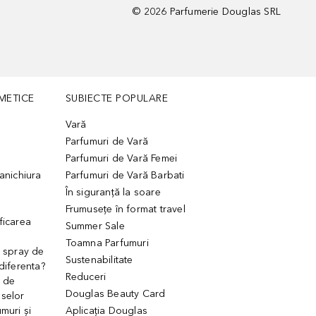
©
2026
Parfumerie Douglas SRL
METICE
SUBIECTE POPULARE
Vară
Parfumuri de Vară
Parfumuri de Vară Femei
manichiura
Parfumuri de Vară Barbati
În siguranță la soare
Frumusețe în format travel
ficarea
Summer Sale
Toamna Parfumuri
. spray de
Sustenabilitate
 diferenta?
Reduceri
 de
Douglas Beauty Card
uselor
muri și
Aplicația Douglas