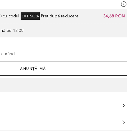
) cu codul
Preț după reducere
34,68 RON
EXTRA5%
ână pe 12.08
n curând
ANUNȚĂ-MĂ