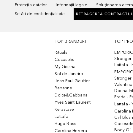
Protecția datelor
Informații legale
Soluționarea alterna
Setări de confidențialitate
RETRAGEREA CONTRACTUL
TOP BRANDURI
TOP PR
Rituals
EMPORIO
Stronger 
Cocosolis
Lattafa 
My Geisha
EMPORIO
Sol de Janeiro
Stronger 
Jean Paul Gaultier
Valentino
Rabanne
Donna In
Dolce&Gabbana
Prada - P
Yves Saint Laurent
Lattafa -
Kerastase
Carolina
Lattafa
Girl Blus
Hugo Boss
Cocosoli
Body Oil
Carolina Herrera