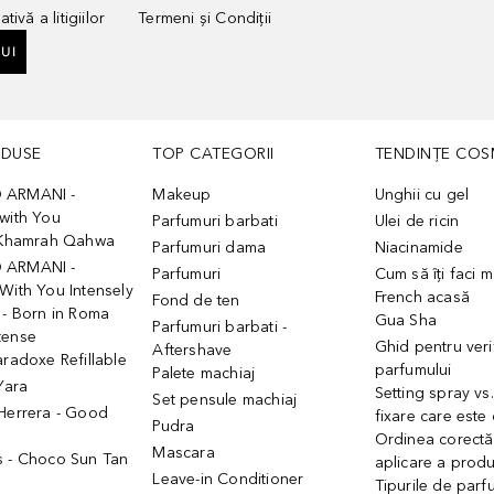
tivă a litigiilor
Termeni și Condiții
UI
ODUSE
TOP CATEGORII
TENDINȚE COS
 ARMANI -
Makeup
Unghii cu gel
with You
Parfumuri barbati
Ulei de ricin
- Khamrah Qahwa
Parfumuri dama
Niacinamide
 ARMANI -
Parfumuri
Cum să îți faci 
With You Intensely
French acasă
Fond de ten
 - Born in Roma
Gua Sha
Parfumuri barbati -
tense
Ghid pentru veri
Aftershave
aradoxe Refillable
parfumului
Palete machiaj
 Yara
Setting spray vs
Set pensule machiaj
 Herrera - Good
fixare care este
Pudra
h
Ordinea corectă
Mascara
s - Choco Sun Tan
aplicare a prod
Leave-in Conditioner
Tipurile de parfu