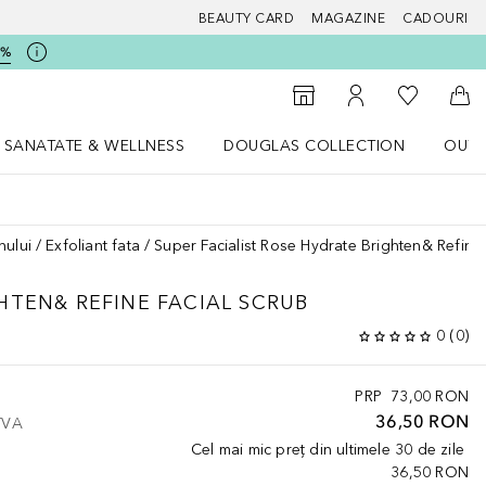
BEAUTY CARD
MAGAZINE
CADOURI
5%
 Douglas
Către List
Către Găsire magazin
Către Contul meu
Căt
SANATATE & WELLNESS
DOUGLAS COLLECTION
OUTL
u Lifestyle
Deschidere meniu SANATATE & WELLNESS
Deschidere meniu Douglas Collectio
nului
Exfoliant fata
Super Facialist Rose Hydrate Brighten& Refine 
HTEN& REFINE FACIAL SCRUB
0
(
0
)
PRP
73,00 RON
36,50 RON
 TVA
Cel mai mic preț din ultimele 30 de zile
36,50 RON