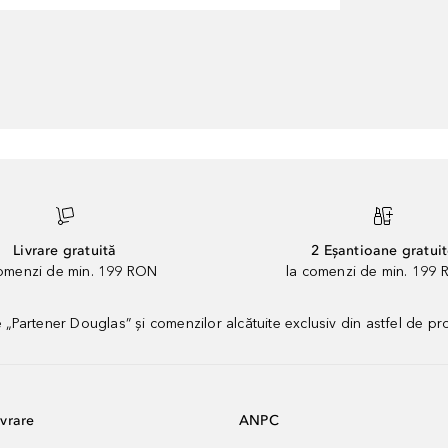
Livrare gratuită
2 Eșantioane gratui
comenzi de min. 199 RON
la comenzi de min. 199 
artener Douglas” și comenzilor alcătuite exclusiv din astfel de pr
vrare
ANPC