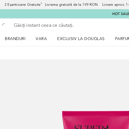
2 Eșantioane Gratuite¹ Livrarea gratuită de la 199 RON Livrare aprox. 1–3
HOT SALE:
Înapoi
Executați căutarea
BRANDURI
VARA
EXCLUSIV LA DOUGLAS
PARFU
Deschidere meniu BRANDURI
Deschidere meniu VARA
Deschi