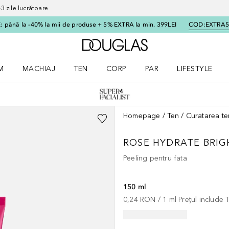
 zile lucrătoare
 până la -40% la mii de produse + 5% EXTRA la min. 399LEI
COD:
EXTRA
Către pagina principală
M
MACHIAJ
TEN
CORP
PAR
LIFESTYLE
dere meniu Parfum
Deschidere meniu Machiaj
Deschidere meniu Ten
Deschidere meniu Corp
Deschidere meniu Par
Deschidere meni
Homepage
Ten
Curatarea te
ROSE HYDRATE BRIG
Peeling pentru fata
150 ml
0,24 RON
 / 
1
ml
Prețul include