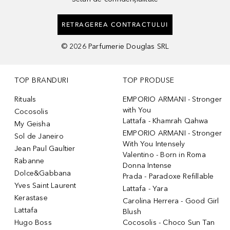
RETRAGEREA CONTRACTULUI
©
2026
Parfumerie Douglas SRL
TOP BRANDURI
TOP PRODUSE
Rituals
EMPORIO ARMANI - Stronger
with You
Cocosolis
Lattafa - Khamrah Qahwa
My Geisha
EMPORIO ARMANI - Stronger
Sol de Janeiro
With You Intensely
Jean Paul Gaultier
Valentino - Born in Roma
Rabanne
Donna Intense
Dolce&Gabbana
Prada - Paradoxe Refillable
Yves Saint Laurent
Lattafa - Yara
Kerastase
Carolina Herrera - Good Girl
Lattafa
Blush
Hugo Boss
Cocosolis - Choco Sun Tan