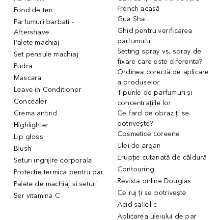
French acasă
Fond de ten
Gua Sha
Parfumuri barbati -
Ghid pentru verificarea
Aftershave
parfumului
Palete machiaj
Setting spray vs. spray de
Set pensule machiaj
fixare care este diferenta?
Pudra
Ordinea corectă de aplicare
Mascara
a produselor
Leave-in Conditioner
Tipurile de parfumuri și
Concealer
concentrațiile lor
Crema antirid
Ce fard de obraz ți se
potrivește?
Highlighter
Cosmetice coreene
Lip gloss
Ulei de argan
Blush
Erupție cutanată de căldură
Seturi ingrijire corporala
Contouring
Protectie termica pentru par
Revista online Douglas
Palete de machiaj si seturi
Ce ruj ți se potrivește
Ser vitamina C
Acid salicilic
Aplicarea uleiului de par