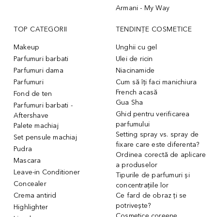
Armani - My Way
TOP CATEGORII
TENDINȚE COSMETICE
Makeup
Unghii cu gel
Parfumuri barbati
Ulei de ricin
Parfumuri dama
Niacinamide
Parfumuri
Cum să îți faci manichiura
French acasă
Fond de ten
Gua Sha
Parfumuri barbati -
Ghid pentru verificarea
Aftershave
parfumului
Palete machiaj
Setting spray vs. spray de
Set pensule machiaj
fixare care este diferenta?
Pudra
Ordinea corectă de aplicare
Mascara
a produselor
Leave-in Conditioner
Tipurile de parfumuri și
Concealer
concentrațiile lor
Crema antirid
Ce fard de obraz ți se
potrivește?
Highlighter
Cosmetice coreene