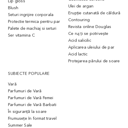
Lip gloss
Ulei de argan
Blush
Erupție cutanată de căldură
Seturi ingrijire corporala
Contouring
Protectie termica pentru par
Revista online Douglas
Palete de machiaj si seturi
Ce ruj ți se potrivește
Ser vitamina C
Acid salicilic
Aplicarea uleiului de par
Acid lactic
Protejarea părului de soare
SUBIECTE POPULARE
Vară
Parfumuri de Vară
Parfumuri de Vară Femei
Parfumuri de Vară Barbati
În siguranță la soare
Frumusețe în format travel
Summer Sale