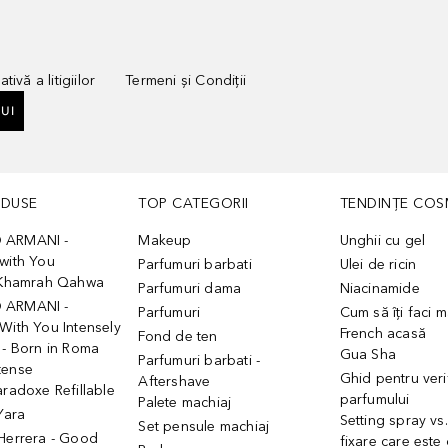
tivă a litigiilor
Termeni și Condiții
UI
ODUSE
TOP CATEGORII
TENDINȚE COS
 ARMANI -
Makeup
Unghii cu gel
with You
Parfumuri barbati
Ulei de ricin
- Khamrah Qahwa
Parfumuri dama
Niacinamide
 ARMANI -
Parfumuri
Cum să îți faci 
With You Intensely
French acasă
Fond de ten
 - Born in Roma
Gua Sha
Parfumuri barbati -
tense
Ghid pentru veri
Aftershave
aradoxe Refillable
parfumului
Palete machiaj
 Yara
Setting spray vs
Set pensule machiaj
 Herrera - Good
fixare care este