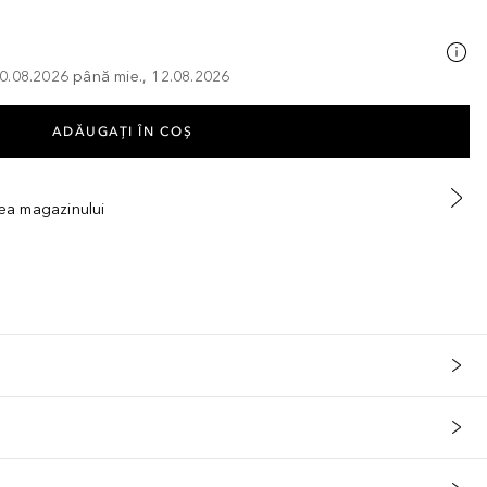
, 10.08.2026 până mie., 12.08.2026
ADĂUGAȚI ÎN COŞ
tea magazinului