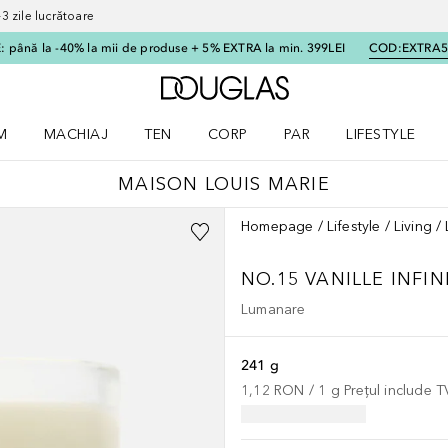
 zile lucrătoare
 până la -40% la mii de produse + 5% EXTRA la min. 399LEI
COD:
EXTRA
Către pagina principală
M
MACHIAJ
TEN
CORP
PAR
LIFESTYLE
dere meniu Parfum
Deschidere meniu Machiaj
Deschidere meniu Ten
Deschidere meniu Corp
Deschidere meniu Par
Deschidere meni
MAISON LOUIS MARIE
Homepage
Lifestyle
Living
NO.15 VANILLE INFI
Lumanare
241 g
1,12 RON
 / 
1
g
Prețul include 