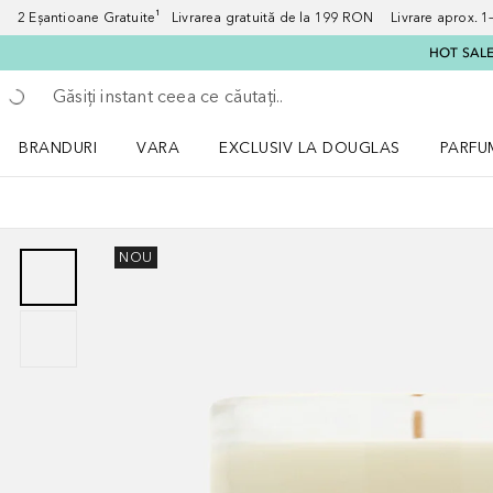
2 Eșantioane Gratuite¹ Livrarea gratuită de la 199 RON Livrare aprox. 1–3
HOT SALE:
Înapoi
Executați căutarea
BRANDURI
VARA
EXCLUSIV LA DOUGLAS
PARFU
Deschidere meniu BRANDURI
Deschidere meniu VARA
Deschi
NOU