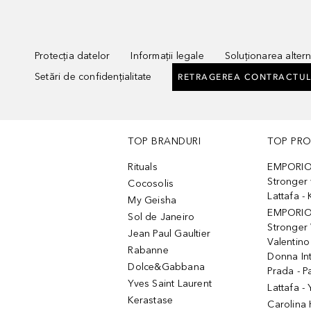
Protecția datelor
Informații legale
Soluționarea alterna
Setări de confidențialitate
RETRAGEREA CONTRACTUL
TOP BRANDURI
TOP PR
Rituals
EMPORIO
Stronger 
Cocosolis
Lattafa 
My Geisha
EMPORIO
Sol de Janeiro
Stronger 
Jean Paul Gaultier
Valentino
Rabanne
Donna In
Dolce&Gabbana
Prada - P
Yves Saint Laurent
Lattafa -
Kerastase
Carolina