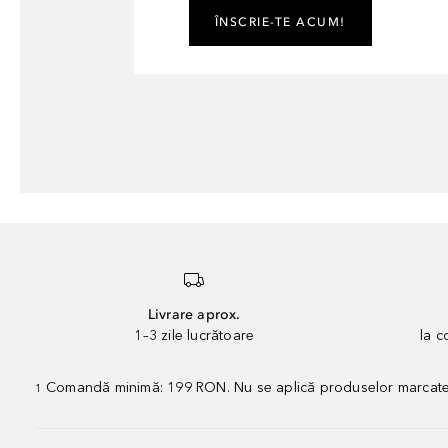
ÎNSCRIE-TE ACUM!
Livrare aprox.
1–3 zile lucrătoare
la 
Comandă minimă: 199 RON. Nu se aplică produselor marcate „P
1