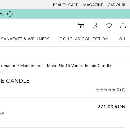
BEAUTY CARD
MAGAZINE
CADOURI
5%
 Douglas
Către List
Către Găsire magazin
Către Contul meu
Căt
SANATATE & WELLNESS
DOUGLAS COLLECTION
OUTL
u Lifestyle
Deschidere meniu SANATATE & WELLNESS
Deschidere meniu Douglas Collectio
Lumanari
Maison Louis Marie No.15 Vanille Infinie Candle
NIE CANDLE
0
(
0
)
271,00 RON
TVA