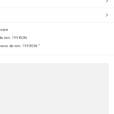
ătoare
 de min. 199 RON
omenzi de min. 199 RON ¹