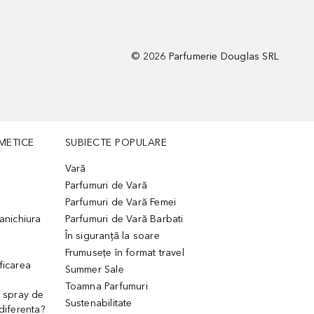
©
2026
Parfumerie Douglas SRL
METICE
SUBIECTE POPULARE
Vară
Parfumuri de Vară
Parfumuri de Vară Femei
manichiura
Parfumuri de Vară Barbati
În siguranță la soare
Frumusețe în format travel
ficarea
Summer Sale
Toamna Parfumuri
. spray de
Sustenabilitate
 diferenta?