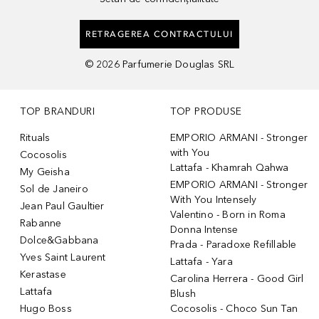
RETRAGEREA CONTRACTULUI
©
2026
Parfumerie Douglas SRL
TOP BRANDURI
TOP PRODUSE
Rituals
EMPORIO ARMANI - Stronger
with You
Cocosolis
Lattafa - Khamrah Qahwa
My Geisha
EMPORIO ARMANI - Stronger
Sol de Janeiro
With You Intensely
Jean Paul Gaultier
Valentino - Born in Roma
Rabanne
Donna Intense
Dolce&Gabbana
Prada - Paradoxe Refillable
Yves Saint Laurent
Lattafa - Yara
Kerastase
Carolina Herrera - Good Girl
Lattafa
Blush
Hugo Boss
Cocosolis - Choco Sun Tan