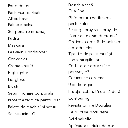
French acasă
Fond de ten
Gua Sha
Parfumuri barbati -
Ghid pentru verificarea
Aftershave
parfumului
Palete machiaj
Setting spray vs. spray de
Set pensule machiaj
fixare care este diferenta?
Pudra
Ordinea corectă de aplicare
Mascara
a produselor
Leave-in Conditioner
Tipurile de parfumuri și
Concealer
concentrațiile lor
Crema antirid
Ce fard de obraz ți se
potrivește?
Highlighter
Cosmetice coreene
Lip gloss
Ulei de argan
Blush
Erupție cutanată de căldură
Seturi ingrijire corporala
Contouring
Protectie termica pentru par
Revista online Douglas
Palete de machiaj si seturi
Ce ruj ți se potrivește
Ser vitamina C
Acid salicilic
Aplicarea uleiului de par