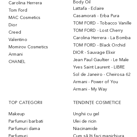
Body Oil
Carolina Herrera
Lattafa - Eclaire
Tom Ford
Casamorati - Erba Pura
MAC Cosmetics
TOM FORD - Tobacco Vanille
Dior
TOM FORD - Lost Cherry
Creed
Carolina Herrera - La Bomba
Valentino
TOM FORD - Black Orchid
Momirov Cosmetics
DIOR - Sauvage Elixir
Armani
Jean Paul Gaultier - Le Male
CHANEL
Yves Saint Laurent - LIBRE
Sol de Janeiro - Cheirosa 62
Armani - Power of You
Armani - My Way
TOP CATEGORII
TENDINȚE COSMETICE
Makeup
Unghii cu gel
Parfumuri barbati
Ulei de ricin
Parfumuri dama
Niacinamide
Parfumuri
Cum să îți faci manichiura