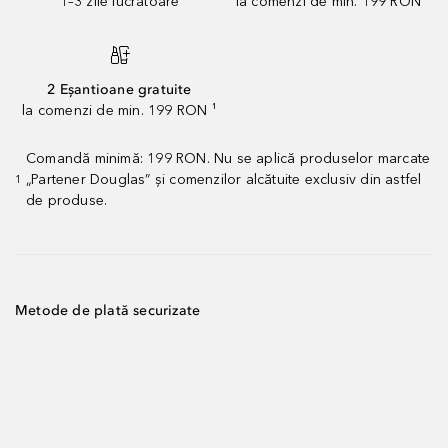
1–3 zile lucrătoare
la comenzi de min. 199 RON
2 Eșantioane gratuite
la comenzi de min. 199 RON ¹
Comandă minimă: 199 RON. Nu se aplică produselor marcate
„Partener Douglas” și comenzilor alcătuite exclusiv din astfel
1
de produse.
Metode de plată securizate