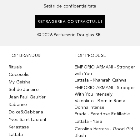
Setări de confidențialitate
RETRAGEREA CONTRACTULUI
©
2026
Parfumerie Douglas SRL
TOP BRANDURI
TOP PRODUSE
Rituals
EMPORIO ARMANI - Stronger
with You
Cocosolis
Lattafa - Khamrah Qahwa
My Geisha
EMPORIO ARMANI - Stronger
Sol de Janeiro
With You Intensely
Jean Paul Gaultier
Valentino - Born in Roma
Rabanne
Donna Intense
Dolce&Gabbana
Prada - Paradoxe Refillable
Yves Saint Laurent
Lattafa - Yara
Kerastase
Carolina Herrera - Good Girl
Lattafa
Blush