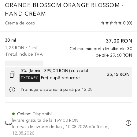
ORANGE BLOSSOM
ORANGE BLOSSOM -
HAND CREAM
Crema de corp
0
(
0
)
30 ml
37,00 RON
1,23 RON
 / 
1
ml
Cel mai mic preț din ultimele 30
Prețul include TVA
de zile
29,60 RON
-5% (la min. 399,00 RON) cu codul
35,15 RON
Preț după reducere
EXTRA5%
Promoție disponibilă până pe 12.08
Online
:
Disponibil
livrare gratuită de la
199,00 RON
Interval de livrare: de lun., 10.08.2026 până mie.,
12.08.2026