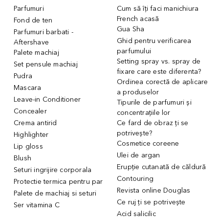
Parfumuri
Cum să îți faci manichiura
French acasă
Fond de ten
Gua Sha
Parfumuri barbati -
Ghid pentru verificarea
Aftershave
parfumului
Palete machiaj
Setting spray vs. spray de
Set pensule machiaj
fixare care este diferenta?
Pudra
Ordinea corectă de aplicare
Mascara
a produselor
Leave-in Conditioner
Tipurile de parfumuri și
Concealer
concentrațiile lor
Crema antirid
Ce fard de obraz ți se
potrivește?
Highlighter
Cosmetice coreene
Lip gloss
Ulei de argan
Blush
Erupție cutanată de căldură
Seturi ingrijire corporala
Contouring
Protectie termica pentru par
Revista online Douglas
Palete de machiaj si seturi
Ce ruj ți se potrivește
Ser vitamina C
Acid salicilic