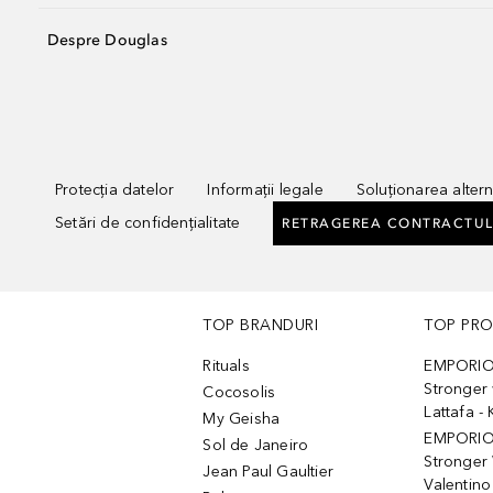
Despre Douglas
Protecția datelor
Informații legale
Soluționarea alterna
Setări de confidențialitate
RETRAGEREA CONTRACTUL
TOP BRANDURI
TOP PR
Rituals
EMPORIO
Stronger 
Cocosolis
Lattafa 
My Geisha
EMPORIO
Sol de Janeiro
Stronger 
Jean Paul Gaultier
Valentino