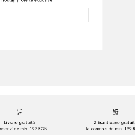
noutăți și oferte exclusive.
Livrare gratuită
2 Eșantioane gratui
comenzi de min. 199 RON
la comenzi de min. 199 