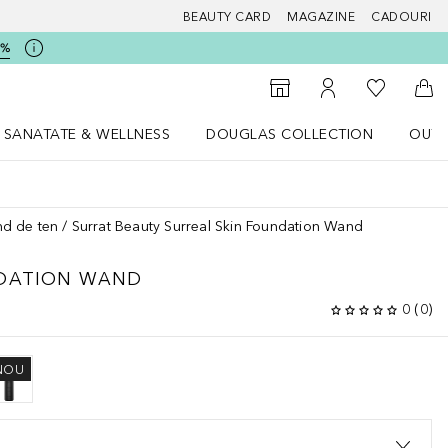
BEAUTY CARD
MAGAZINE
CADOURI
5%
 Douglas
Către List
Către Găsire magazin
Către Contul meu
Căt
SANATATE & WELLNESS
DOUGLAS COLLECTION
OUTL
u Lifestyle
Deschidere meniu SANATATE & WELLNESS
Deschidere meniu Douglas Collectio
nd de ten
Surrat Beauty Surreal Skin Foundation Wand
NDATION WAND
0
(
0
)
NOU