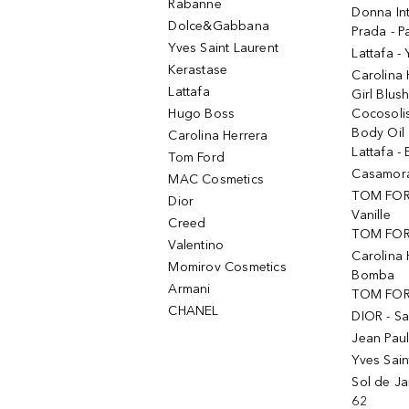
Rabanne
Donna In
Dolce&Gabbana
Prada - P
Yves Saint Laurent
Lattafa -
Kerastase
Carolina
Lattafa
Girl Blus
Hugo Boss
Cocosoli
Body Oil
Carolina Herrera
Lattafa - 
Tom Ford
Casamorat
MAC Cosmetics
TOM FOR
Dior
Vanille
Creed
TOM FORD
Valentino
Carolina 
Momirov Cosmetics
Bomba
Armani
TOM FORD
CHANEL
DIOR - Sa
Jean Paul
Yves Sain
Sol de Ja
62