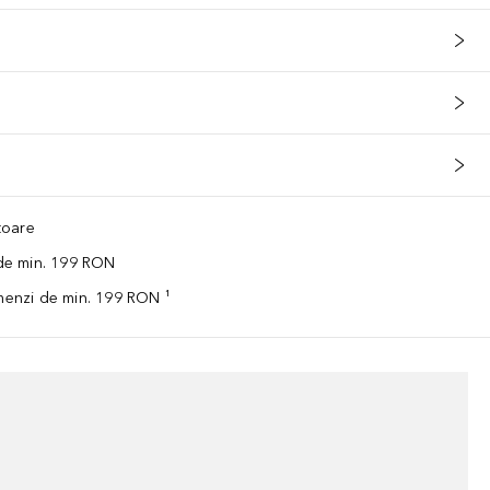
ătoare
 de min. 199 RON
omenzi de min. 199 RON ¹