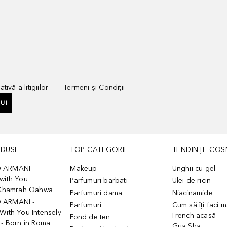
tivă a litigiilor
Termeni și Condiții
UI
ODUSE
TOP CATEGORII
TENDINȚE COS
 ARMANI -
Makeup
Unghii cu gel
with You
Parfumuri barbati
Ulei de ricin
- Khamrah Qahwa
Parfumuri dama
Niacinamide
 ARMANI -
Parfumuri
Cum să îți faci 
With You Intensely
French acasă
Fond de ten
 - Born in Roma
Gua Sha