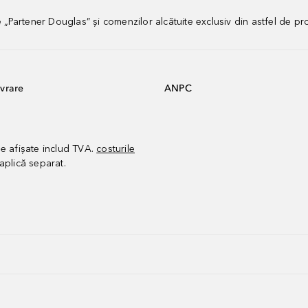
artener Douglas” și comenzilor alcătuite exclusiv din astfel de pr
vrare
ANPC
le afișate includ TVA.
costurile
aplică separat.