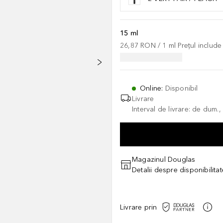
15 ml
26,87 RON
 / 
1
ml
Prețul includ
Online
:
Disponibil
Livrare
Interval de livrare: de dum.
Magazinul Douglas
Detalii despre disponibilita
Livrare prin