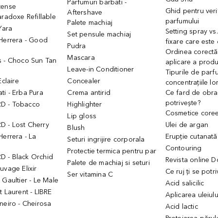
Parfumuri barbati -
tense
Ghid pentru veri
Aftershave
aradoxe Refillable
parfumului
Palete machiaj
 Yara
Setting spray vs
Set pensule machiaj
 Herrera - Good
fixare care este
Pudra
h
Ordinea corectă
Mascara
s - Choco Sun Tan
aplicare a prod
Leave-in Conditioner
Tipurile de parfu
Eclaire
Concealer
concentrațiile lo
i - Erba Pura
Crema antirid
Ce fard de obraz
potrivește?
D - Tobacco
Highlighter
Cosmetice core
Lip gloss
 - Lost Cherry
Ulei de argan
Blush
Herrera - La
Erupție cutanată
Seturi ingrijire corporala
Contouring
Protectie termica pentru par
 - Black Orchid
Revista online 
Palete de machiaj si seturi
uvage Elixir
Ce ruj ți se potr
Ser vitamina C
 Gaultier - Le Male
Acid salicilic
t Laurent - LIBRE
Aplicarea uleiul
neiro - Cheirosa
Acid lactic