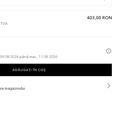
403,00 RON
e TVA
, 09.08.2026 până mar., 11.08.2026
ADĂUGAȚI ÎN COŞ
tea magazinului