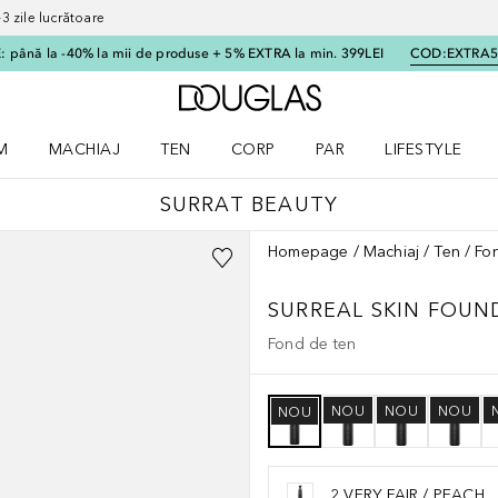
 zile lucrătoare
 până la -40% la mii de produse + 5% EXTRA la min. 399LEI
COD:
EXTRA
Către pagina principală
M
MACHIAJ
TEN
CORP
PAR
LIFESTYLE
dere meniu Parfum
Deschidere meniu Machiaj
Deschidere meniu Ten
Deschidere meniu Corp
Deschidere meniu Par
Deschidere meni
SURRAT BEAUTY
Homepage
Machiaj
Ten
Fo
SURREAL SKIN FOU
Fond de ten
NOU
NOU
NOU
NOU
2 VERY FAIR / PEACH