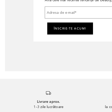
Află cele mai recente tendințe de beauty, 
Adresa de e-mail
*
ÎNSCRIE-TE ACUM!
Livrare aprox.
1–3 zile lucrătoare
la 