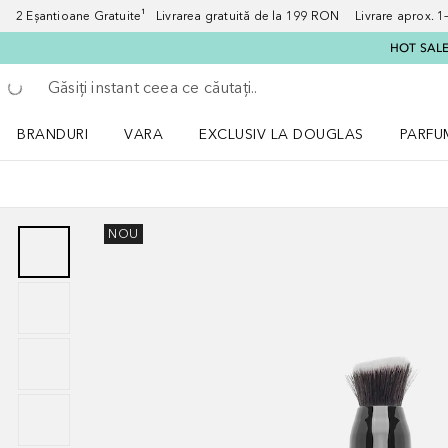
2 Eșantioane Gratuite¹ Livrarea gratuită de la 199 RON Livrare aprox. 1–3
HOT SALE:
Înapoi
Executați căutarea
BRANDURI
VARA
EXCLUSIV LA DOUGLAS
PARFU
Deschidere meniu BRANDURI
Deschidere meniu VARA
Deschi
NOU