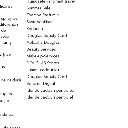
Frumusețe în format travel
ficarea
Summer Sale
Toamna Parfumuri
. spray de
Sustenabilitate
 diferenta?
Reduceri
 de
Douglas Beauty Card
uselor
muri și
Aplicația Douglas
r
Beauty Services
 ți se
Make-up-Services
DOUGLAS Stores
ene
Lumea cadourilor
Douglas Beauty Card
 de căldură
Voucher Digital
Idei de cadouri pentru ea
Douglas
Idei de cadouri pentru el
ivește
ui de par