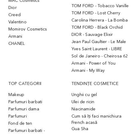
MAC Cosmetics
TOM FORD - Tobacco Vanille
Dior
TOM FORD - Lost Cherry
Creed
Carolina Herrera - La Bomba
Valentino
TOM FORD - Black Orchid
Momirov Cosmetics
DIOR - Sauvage Elixir
Armani
Jean Paul Gaultier - Le Male
CHANEL
Yves Saint Laurent - LIBRE
Sol de Janeiro - Cheirosa 62
Armani - Power of You
Armani - My Way
TOP CATEGORII
TENDINȚE COSMETICE
Makeup
Unghii cu gel
Parfumuri barbati
Ulei de ricin
Parfumuri dama
Niacinamide
Parfumuri
Cum să îți faci manichiura
French acasă
Fond de ten
Gua Sha
Parfumuri barbati -