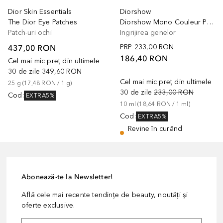
Dior Skin Essentials
Diorshow
The Dior Eye Patches
Diorshow Mono Couleur Primer
Patch-uri ochi
Ingrijirea genelor
437,00 RON
PRP
233,00 RON
186,40 RON
Cel mai mic preț din ultimele
30 de zile
349,60 RON
Cel mai mic preț din ultimele
25
g
 (
17,48 RON
 / 
1
g
)
30 de zile
233,00 RON
Cod
:
EXTRA5%
10
ml
 (
18,64 RON
 / 
1
ml
)
Cod
:
EXTRA5%
Revine în curând
Abonează-te la Newsletter!
Află cele mai recente tendințe de beauty, noutăți și
oferte exclusive.