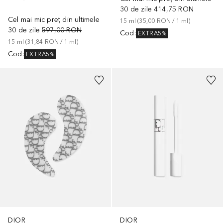
30 de zile
414,75 RON
Cel mai mic preț din ultimele
15
ml
 (
35,00 RON
 / 
1
ml
)
30 de zile
597,00 RON
Cod
:
EXTRA5%
15
ml
 (
31,84 RON
 / 
1
ml
)
Cod
:
EXTRA5%
DIOR
DIOR