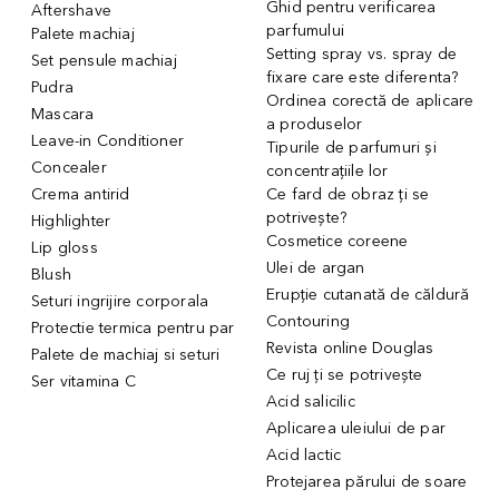
Ghid pentru verificarea
Aftershave
parfumului
Palete machiaj
Setting spray vs. spray de
Set pensule machiaj
fixare care este diferenta?
Pudra
Ordinea corectă de aplicare
Mascara
a produselor
Leave-in Conditioner
Tipurile de parfumuri și
Concealer
concentrațiile lor
Crema antirid
Ce fard de obraz ți se
potrivește?
Highlighter
Cosmetice coreene
Lip gloss
Ulei de argan
Blush
Erupție cutanată de căldură
Seturi ingrijire corporala
Contouring
Protectie termica pentru par
Revista online Douglas
Palete de machiaj si seturi
Ce ruj ți se potrivește
Ser vitamina C
Acid salicilic
Aplicarea uleiului de par
Acid lactic
Protejarea părului de soare