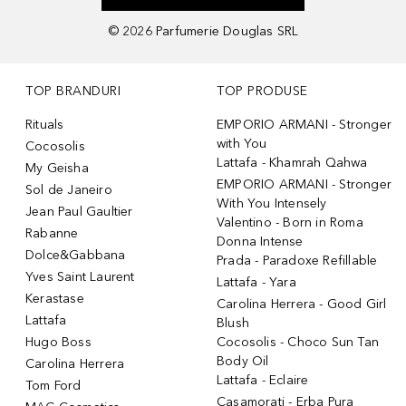
©
2026
Parfumerie Douglas SRL
TOP BRANDURI
TOP PRODUSE
Rituals
EMPORIO ARMANI - Stronger
with You
Cocosolis
Lattafa - Khamrah Qahwa
My Geisha
EMPORIO ARMANI - Stronger
Sol de Janeiro
With You Intensely
Jean Paul Gaultier
Valentino - Born in Roma
Rabanne
Donna Intense
Dolce&Gabbana
Prada - Paradoxe Refillable
Yves Saint Laurent
Lattafa - Yara
Kerastase
Carolina Herrera - Good Girl
Lattafa
Blush
Hugo Boss
Cocosolis - Choco Sun Tan
Body Oil
Carolina Herrera
Lattafa - Eclaire
Tom Ford
Casamorati - Erba Pura