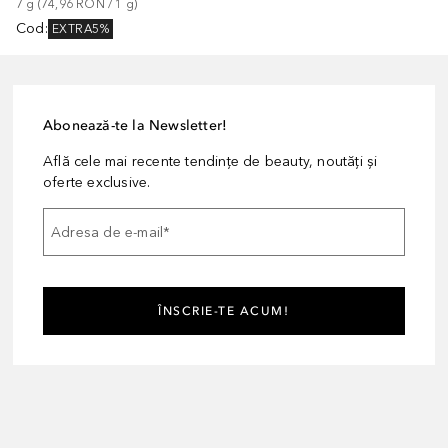
7
g
 (
74,96 RON
 / 
1
g
)
Cod
:
EXTRA5%
Abonează-te la Newsletter!
Află cele mai recente tendințe de beauty, noutăți și
oferte exclusive.
Adresa de e-mail
*
ÎNSCRIE-TE ACUM!