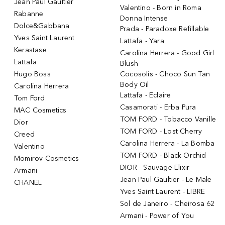
Jean Paul Gaultier
Valentino - Born in Roma
Rabanne
Donna Intense
Dolce&Gabbana
Prada - Paradoxe Refillable
Yves Saint Laurent
Lattafa - Yara
Kerastase
Carolina Herrera - Good Girl
Lattafa
Blush
Hugo Boss
Cocosolis - Choco Sun Tan
Body Oil
Carolina Herrera
Lattafa - Eclaire
Tom Ford
Casamorati - Erba Pura
MAC Cosmetics
TOM FORD - Tobacco Vanille
Dior
TOM FORD - Lost Cherry
Creed
Carolina Herrera - La Bomba
Valentino
TOM FORD - Black Orchid
Momirov Cosmetics
DIOR - Sauvage Elixir
Armani
Jean Paul Gaultier - Le Male
CHANEL
Yves Saint Laurent - LIBRE
Sol de Janeiro - Cheirosa 62
Armani - Power of You