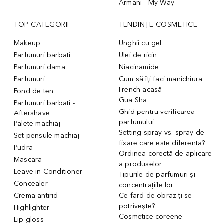
Armani - My Way
TOP CATEGORII
TENDINȚE COSMETICE
Makeup
Unghii cu gel
Parfumuri barbati
Ulei de ricin
Parfumuri dama
Niacinamide
Parfumuri
Cum să îți faci manichiura
French acasă
Fond de ten
Gua Sha
Parfumuri barbati -
Ghid pentru verificarea
Aftershave
parfumului
Palete machiaj
Setting spray vs. spray de
Set pensule machiaj
fixare care este diferenta?
Pudra
Ordinea corectă de aplicare
Mascara
a produselor
Leave-in Conditioner
Tipurile de parfumuri și
Concealer
concentrațiile lor
Crema antirid
Ce fard de obraz ți se
potrivește?
Highlighter
Cosmetice coreene
Lip gloss