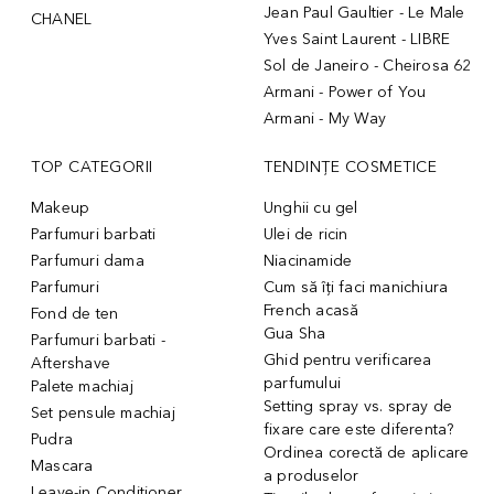
Jean Paul Gaultier - Le Male
CHANEL
Yves Saint Laurent - LIBRE
Sol de Janeiro - Cheirosa 62
Armani - Power of You
Armani - My Way
TOP CATEGORII
TENDINȚE COSMETICE
Makeup
Unghii cu gel
Parfumuri barbati
Ulei de ricin
Parfumuri dama
Niacinamide
Parfumuri
Cum să îți faci manichiura
French acasă
Fond de ten
Gua Sha
Parfumuri barbati -
Ghid pentru verificarea
Aftershave
parfumului
Palete machiaj
Setting spray vs. spray de
Set pensule machiaj
fixare care este diferenta?
Pudra
Ordinea corectă de aplicare
Mascara
a produselor
Leave-in Conditioner