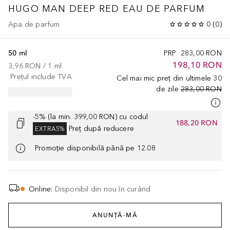
HUGO MAN
DEEP RED EAU DE PARFUM
Apa de parfum
0
(
0
)
50 ml
PRP
283,00 RON
198,10 RON
3,96 RON
 / 
1
ml
Prețul include TVA
Cel mai mic preț din ultimele 30
de zile
283,00 RON
-5% (la min. 399,00 RON) cu codul
188,20 RON
Preț după reducere
EXTRA5%
Promoție disponibilă până pe 12.08
Online
:
Disponibil din nou în curând
ANUNȚĂ-MĂ