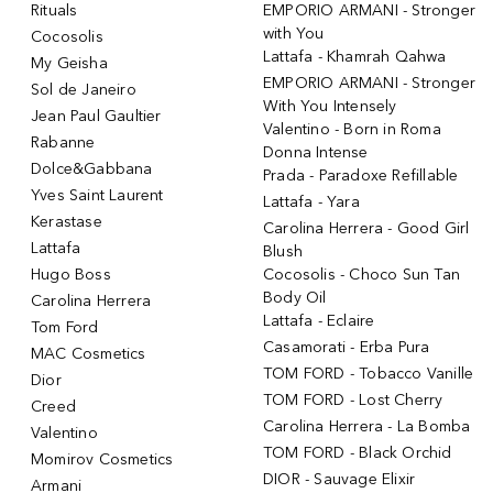
Rituals
EMPORIO ARMANI - Stronger
with You
Cocosolis
Lattafa - Khamrah Qahwa
My Geisha
EMPORIO ARMANI - Stronger
Sol de Janeiro
With You Intensely
Jean Paul Gaultier
Valentino - Born in Roma
Rabanne
Donna Intense
Dolce&Gabbana
Prada - Paradoxe Refillable
Yves Saint Laurent
Lattafa - Yara
Kerastase
Carolina Herrera - Good Girl
Lattafa
Blush
Hugo Boss
Cocosolis - Choco Sun Tan
Body Oil
Carolina Herrera
Lattafa - Eclaire
Tom Ford
Casamorati - Erba Pura
MAC Cosmetics
TOM FORD - Tobacco Vanille
Dior
TOM FORD - Lost Cherry
Creed
Carolina Herrera - La Bomba
Valentino
TOM FORD - Black Orchid
Momirov Cosmetics
DIOR - Sauvage Elixir
Armani