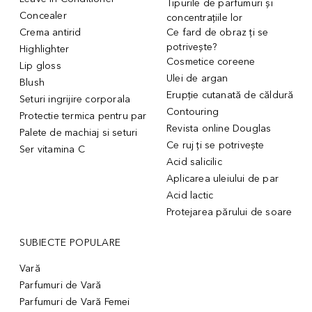
Tipurile de parfumuri și
Concealer
concentrațiile lor
Crema antirid
Ce fard de obraz ți se
potrivește?
Highlighter
Cosmetice coreene
Lip gloss
Ulei de argan
Blush
Erupție cutanată de căldură
Seturi ingrijire corporala
Contouring
Protectie termica pentru par
Revista online Douglas
Palete de machiaj si seturi
Ce ruj ți se potrivește
Ser vitamina C
Acid salicilic
Aplicarea uleiului de par
Acid lactic
Protejarea părului de soare
SUBIECTE POPULARE
Vară
Parfumuri de Vară
Parfumuri de Vară Femei