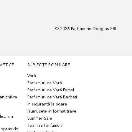
©
2026
Parfumerie Douglas SRL
METICE
SUBIECTE POPULARE
Vară
Parfumuri de Vară
Parfumuri de Vară Femei
manichiura
Parfumuri de Vară Barbati
În siguranță la soare
Frumusețe în format travel
ficarea
Summer Sale
Toamna Parfumuri
. spray de