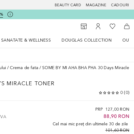
BEAUTY CARD
MAGAZINE
CADOURI
5%
 Douglas
Către List
Către Găsire magazin
Către Contul meu
Căt
SANATATE & WELLNESS
DOUGLAS COLLECTION
OUTL
u Lifestyle
Deschidere meniu SANATATE & WELLNESS
Deschidere meniu Douglas Collectio
ului
Crema de fata
SOME BY MI AHA BHA PHA 30 Days Miracle T
YS MIRACLE TONER
0
(
0
)
PRP
127,00 RON
88,90 RON
 TVA
Cel mai mic preț din ultimele 30 de zile
101,60 RON