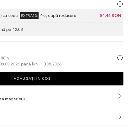
) cu codul
Preț după reducere
84,46 RON
EXTRA5%
ână pe 12.08
0 RON
, 08.08.2026 până lun., 10.08.2026
ADĂUGAȚI ÎN COŞ
tea magazinului