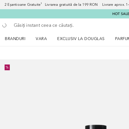
2 Eșantioane Gratuite¹ Livrarea gratuită de la 199 RON Livrare aprox. 1–3
HOT SALE:
Înapoi
Executați căutarea
BRANDURI
VARA
EXCLUSIV LA DOUGLAS
PARFU
Deschidere meniu BRANDURI
Deschidere meniu VARA
Deschi
%