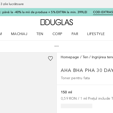
 zile lucrătoare
 până la -40% la mii de produse + 5% EXTRA la min. 399LEI
COD:
EXTRA
Către pagina principală
M
MACHIAJ
TEN
CORP
PAR
LIFESTYLE
dere meniu Parfum
Deschidere meniu Machiaj
Deschidere meniu Ten
Deschidere meniu Corp
Deschidere meniu Par
Deschidere meni
Homepage
Ten
Ingrijirea ten
AHA BHA PHA 30 DA
Toner pentru fata
150 ml
0,59 RON
 / 
1
ml
Prețul include