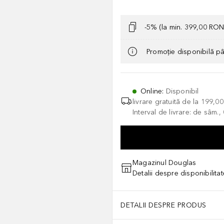
-5% (la min. 399,00 RON
Promoție disponibilă p
Online
:
Disponibil
livrare gratuită de la
199,0
Interval de livrare: de sâm.
Magazinul Douglas
Detalii despre disponibilita
DETALII DESPRE PRODUS