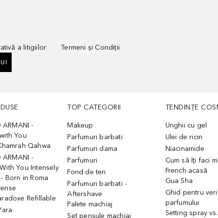
tivă a litigiilor
Termeni și Condiții
UI
ODUSE
TOP CATEGORII
TENDINȚE COS
 ARMANI -
Makeup
Unghii cu gel
with You
Parfumuri barbati
Ulei de ricin
- Khamrah Qahwa
Parfumuri dama
Niacinamide
 ARMANI -
Parfumuri
Cum să îți faci 
With You Intensely
French acasă
Fond de ten
 - Born in Roma
Gua Sha
Parfumuri barbati -
tense
Ghid pentru veri
Aftershave
aradoxe Refillable
parfumului
Palete machiaj
 Yara
Setting spray vs
Set pensule machiaj