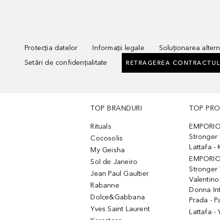
Protecția datelor
Informații legale
Soluționarea alterna
Setări de confidențialitate
RETRAGEREA CONTRACTUL
TOP BRANDURI
TOP PR
Rituals
EMPORIO
Stronger 
Cocosolis
Lattafa 
My Geisha
EMPORIO
Sol de Janeiro
Stronger 
Jean Paul Gaultier
Valentino
Rabanne
Donna In
Dolce&Gabbana
Prada - P
Yves Saint Laurent
Lattafa -