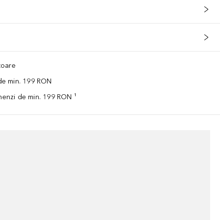
ătoare
 de min. 199 RON
omenzi de min. 199 RON ¹