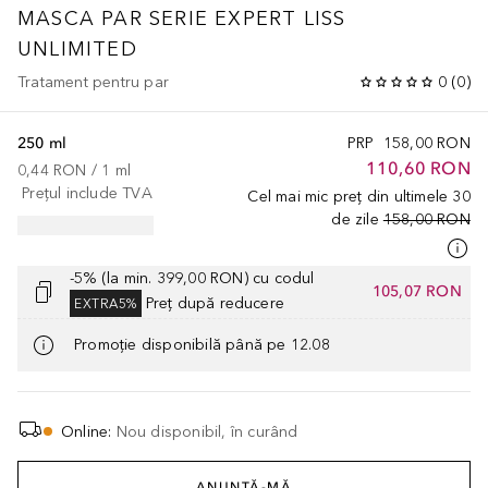
MASCA PAR SERIE EXPERT LISS
UNLIMITED
Tratament pentru par
0
(
0
)
250 ml
PRP
158,00 RON
110,60 RON
0,44 RON
 / 
1
ml
Prețul include TVA
Cel mai mic preț din ultimele 30
de zile
158,00 RON
-5% (la min. 399,00 RON) cu codul
105,07 RON
Preț după reducere
EXTRA5%
Promoție disponibilă până pe 12.08
Online
:
Nou disponibil, în curând
ANUNȚĂ-MĂ