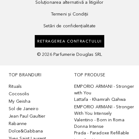
Soluționarea alternativă a litigiilor
Termeni și Condiții
Setări de confidențialitate
RETRAGEREA CONTRACTULUI
©
2026
Parfumerie Douglas SRL
TOP BRANDURI
TOP PRODUSE
Rituals
EMPORIO ARMANI - Stronger
with You
Cocosolis
Lattafa - Khamrah Qahwa
My Geisha
EMPORIO ARMANI - Stronger
Sol de Janeiro
With You Intensely
Jean Paul Gaultier
Valentino - Born in Roma
Rabanne
Donna Intense
Dolce&Gabbana
Prada - Paradoxe Refillable
Yves Saint Laurent