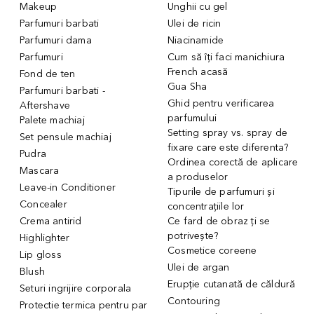
Makeup
Unghii cu gel
Parfumuri barbati
Ulei de ricin
Parfumuri dama
Niacinamide
Parfumuri
Cum să îți faci manichiura
French acasă
Fond de ten
Gua Sha
Parfumuri barbati -
Ghid pentru verificarea
Aftershave
parfumului
Palete machiaj
Setting spray vs. spray de
Set pensule machiaj
fixare care este diferenta?
Pudra
Ordinea corectă de aplicare
Mascara
a produselor
Leave-in Conditioner
Tipurile de parfumuri și
Concealer
concentrațiile lor
Crema antirid
Ce fard de obraz ți se
potrivește?
Highlighter
Cosmetice coreene
Lip gloss
Ulei de argan
Blush
Erupție cutanată de căldură
Seturi ingrijire corporala
Contouring
Protectie termica pentru par