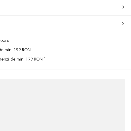
ătoare
 de min. 199 RON
omenzi de min. 199 RON ¹