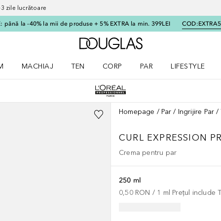
 zile lucrătoare
 până la -40% la mii de produse + 5% EXTRA la min. 399LEI
COD:
EXTRA
Către pagina principală
M
MACHIAJ
TEN
CORP
PAR
LIFESTYLE
dere meniu Parfum
Deschidere meniu Machiaj
Deschidere meniu Ten
Deschidere meniu Corp
Deschidere meniu Par
Deschidere meni
Homepage
Par
Ingrijire Par
CURL EXPRESSION P
Crema pentru par
250 ml
0,50 RON
 / 
1
ml
Prețul include