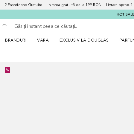
2 Eșantioane Gratuite¹ Livrarea gratuită de la 199 RON Livrare aprox. 1–3
HOT SALE:
Înapoi
Executați căutarea
BRANDURI
VARA
EXCLUSIV LA DOUGLAS
PARFU
Deschidere meniu BRANDURI
Deschidere meniu VARA
Deschi
%