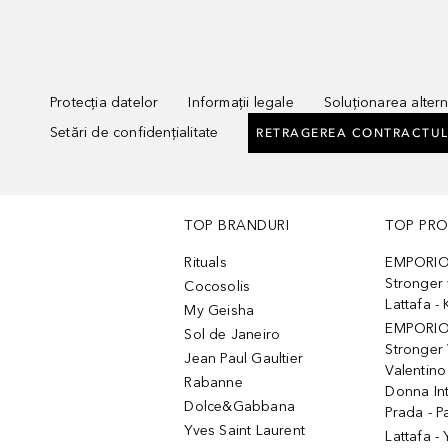
Protecția datelor
Informații legale
Soluționarea alterna
Setări de confidențialitate
RETRAGEREA CONTRACTUL
TOP BRANDURI
TOP PR
Rituals
EMPORIO
Stronger 
Cocosolis
Lattafa 
My Geisha
EMPORIO
Sol de Janeiro
Stronger 
Jean Paul Gaultier
Valentino
Rabanne
Donna In
Dolce&Gabbana
Prada - P
Yves Saint Laurent
Lattafa -