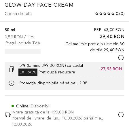
GLOW DAY FACE CREAM
Crema de fata
0
(
0
)
50 ml
PRP
43,00 RON
29,40 RON
0,59 RON
 / 
1
ml
Prețul include TVA
Cel mai mic preț din ultimele 30
de zile
29,40 RON
-5% (la min. 399,00 RON) cu codul
27,93 RON
Preț după reducere
EXTRA5%
Promoție disponibilă până pe 12.08
Online
:
Disponibil
livrare gratuită de la
199,00 RON
Interval de livrare: de lun., 10.08.2026 până mie.,
12.08.2026