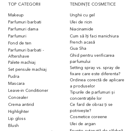
TOP CATEGORII
TENDINȚE COSMETICE
Makeup
Unghii cu gel
Parfumuri barbati
Ulei de ricin
Parfumuri dama
Niacinamide
Parfumuri
Cum să îți faci manichiura
French acasă
Fond de ten
Gua Sha
Parfumuri barbati -
Ghid pentru verificarea
Aftershave
parfumului
Palete machiaj
Setting spray vs. spray de
Set pensule machiaj
fixare care este diferenta?
Pudra
Ordinea corectă de aplicare
Mascara
a produselor
Leave-in Conditioner
Tipurile de parfumuri și
Concealer
concentrațiile lor
Crema antirid
Ce fard de obraz ți se
potrivește?
Highlighter
Cosmetice coreene
Lip gloss
Ulei de argan
Blush
Erupție cutanată de căldură