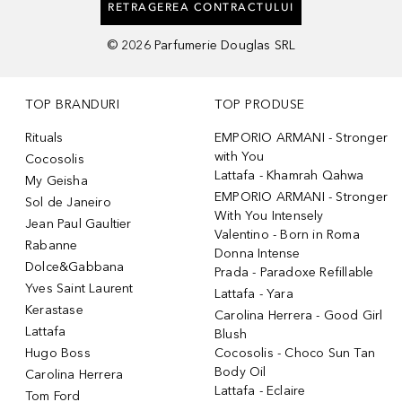
RETRAGEREA CONTRACTULUI
©
2026
Parfumerie Douglas SRL
TOP BRANDURI
TOP PRODUSE
Rituals
EMPORIO ARMANI - Stronger
with You
Cocosolis
Lattafa - Khamrah Qahwa
My Geisha
EMPORIO ARMANI - Stronger
Sol de Janeiro
With You Intensely
Jean Paul Gaultier
Valentino - Born in Roma
Rabanne
Donna Intense
Dolce&Gabbana
Prada - Paradoxe Refillable
Yves Saint Laurent
Lattafa - Yara
Kerastase
Carolina Herrera - Good Girl
Lattafa
Blush
Hugo Boss
Cocosolis - Choco Sun Tan
Body Oil
Carolina Herrera
Lattafa - Eclaire
Tom Ford