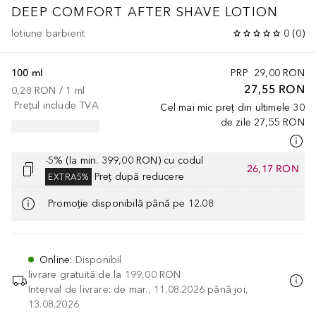
DEEP COMFORT AFTER SHAVE LOTION
lotiune barbierit
0
(
0
)
100 ml
PRP
29,00 RON
27,55 RON
0,28 RON
 / 
1
ml
Prețul include TVA
Cel mai mic preț din ultimele 30
de zile
27,55 RON
-5% (la min. 399,00 RON) cu codul
26,17 RON
Preț după reducere
EXTRA5%
Promoție disponibilă până pe 12.08
Online
:
Disponibil
livrare gratuită de la
199,00 RON
Interval de livrare: de mar., 11.08.2026 până joi,
13.08.2026