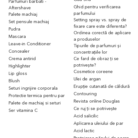
Parfumuri barbati -
Ghid pentru verificarea
Aftershave
parfumului
Palete machiaj
Setting spray vs. spray de
Set pensule machiaj
fixare care este diferenta?
Pudra
Ordinea corectă de aplicare
Mascara
a produselor
Leave-in Conditioner
Tipurile de parfumuri și
Concealer
concentrațiile lor
Crema antirid
Ce fard de obraz ți se
potrivește?
Highlighter
Cosmetice coreene
Lip gloss
Ulei de argan
Blush
Erupție cutanată de căldură
Seturi ingrijire corporala
Contouring
Protectie termica pentru par
Revista online Douglas
Palete de machiaj si seturi
Ce ruj ți se potrivește
Ser vitamina C
Acid salicilic
Aplicarea uleiului de par
Acid lactic