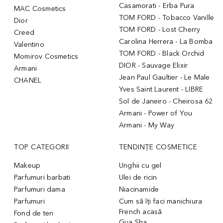
Casamorati - Erba Pura
MAC Cosmetics
TOM FORD - Tobacco Vanille
Dior
TOM FORD - Lost Cherry
Creed
Carolina Herrera - La Bomba
Valentino
TOM FORD - Black Orchid
Momirov Cosmetics
DIOR - Sauvage Elixir
Armani
Jean Paul Gaultier - Le Male
CHANEL
Yves Saint Laurent - LIBRE
Sol de Janeiro - Cheirosa 62
Armani - Power of You
Armani - My Way
TOP CATEGORII
TENDINȚE COSMETICE
Makeup
Unghii cu gel
Parfumuri barbati
Ulei de ricin
Parfumuri dama
Niacinamide
Parfumuri
Cum să îți faci manichiura
French acasă
Fond de ten
Gua Sha