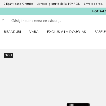
2 Eșantioane Gratuite¹ Livrarea gratuită de la 199 RON Livrare aprox. 1–3
HOT SALE:
Înapoi
Executați căutarea
BRANDURI
VARA
EXCLUSIV LA DOUGLAS
PARFU
Deschidere meniu BRANDURI
Deschidere meniu VARA
Deschi
NOU