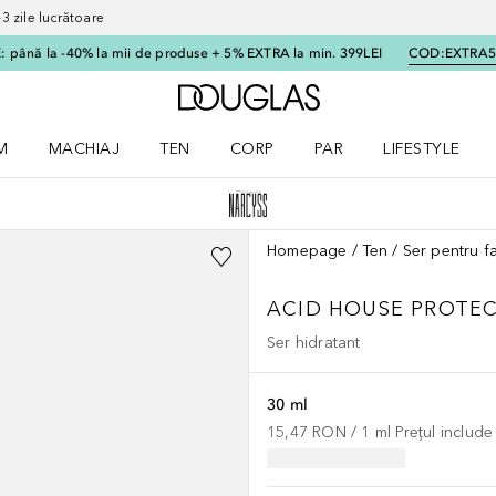
 zile lucrătoare
 până la -40% la mii de produse + 5% EXTRA la min. 399LEI
COD:
EXTRA
Către pagina principală
M
MACHIAJ
TEN
CORP
PAR
LIFESTYLE
dere meniu Parfum
Deschidere meniu Machiaj
Deschidere meniu Ten
Deschidere meniu Corp
Deschidere meniu Par
Deschidere meni
Homepage
Ten
Ser pentru f
ACID HOUSE PROTEC
Ser hidratant
30 ml
15,47 RON
 / 
1
ml
Prețul includ