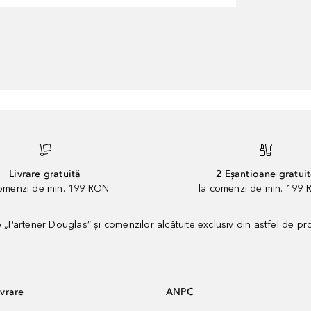
Livrare gratuită
2 Eșantioane gratui
comenzi de min. 199 RON
la comenzi de min. 199 
artener Douglas” și comenzilor alcătuite exclusiv din astfel de pr
vrare
ANPC