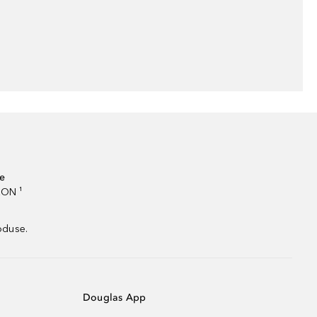
te
RON ¹
oduse.
Douglas App