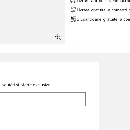
Livrare aprox. 1–3 zile lucr
Livrare gratuită la comenzi
2 Eșantioane gratuite la c
noutăți și oferte exclusive.