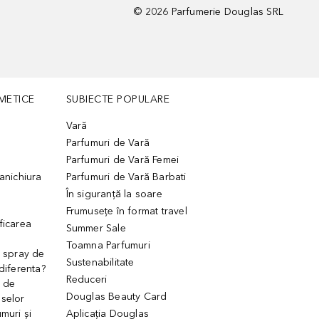
©
2026
Parfumerie Douglas SRL
METICE
SUBIECTE POPULARE
Vară
Parfumuri de Vară
Parfumuri de Vară Femei
manichiura
Parfumuri de Vară Barbati
În siguranță la soare
Frumusețe în format travel
ficarea
Summer Sale
Toamna Parfumuri
. spray de
Sustenabilitate
 diferenta?
Reduceri
 de
Douglas Beauty Card
uselor
muri și
Aplicația Douglas