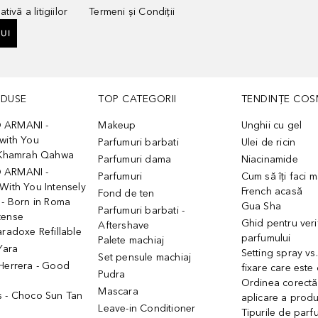
tivă a litigiilor
Termeni și Condiții
UI
ODUSE
TOP CATEGORII
TENDINȚE COS
 ARMANI -
Makeup
Unghii cu gel
with You
Parfumuri barbati
Ulei de ricin
- Khamrah Qahwa
Parfumuri dama
Niacinamide
 ARMANI -
Parfumuri
Cum să îți faci 
With You Intensely
French acasă
Fond de ten
 - Born in Roma
Gua Sha
Parfumuri barbati -
tense
Ghid pentru veri
Aftershave
aradoxe Refillable
parfumului
Palete machiaj
 Yara
Setting spray vs
Set pensule machiaj
 Herrera - Good
fixare care este
Pudra
h
Ordinea corectă
Mascara
s - Choco Sun Tan
aplicare a prod
Leave-in Conditioner
Tipurile de parfu