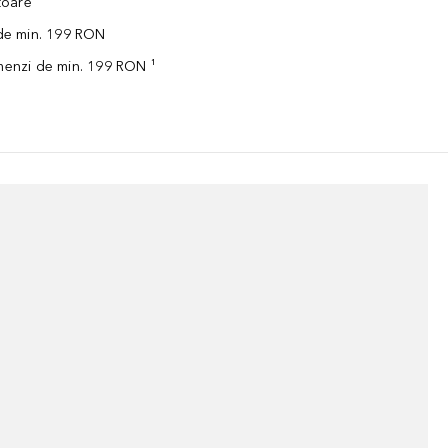
ătoare
 de min. 199 RON
omenzi de min. 199 RON ¹