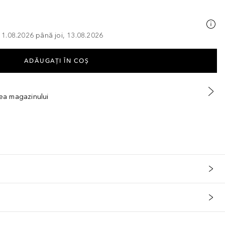
, 11.08.2026 până joi, 13.08.2026
ADĂUGAȚI ÎN COŞ
tea magazinului