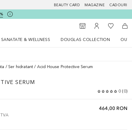
BEAUTY CARD
MAGAZINE
CADOURI
5%
 Douglas
Către List
Către Găsire magazin
Către Contul meu
Căt
SANATATE & WELLNESS
DOUGLAS COLLECTION
OUTL
u Lifestyle
Deschidere meniu SANATATE & WELLNESS
Deschidere meniu Douglas Collectio
ata
Ser hidratant
Acid House Protective Serum
TIVE SERUM
0
(
0
)
464,00 RON
e TVA