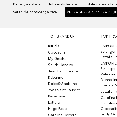
Protecția datelor
Informații legale
Soluționarea alterna
Setări de confidențialitate
RETRAGEREA CONTRACTUL
TOP BRANDURI
TOP PR
Rituals
EMPORIO
Stronger 
Cocosolis
Lattafa 
My Geisha
EMPORIO
Sol de Janeiro
Stronger 
Jean Paul Gaultier
Valentino
Rabanne
Donna In
Dolce&Gabbana
Prada - P
Yves Saint Laurent
Lattafa -
Kerastase
Carolina
Lattafa
Girl Blus
Hugo Boss
Cocosoli
Body Oil
Carolina Herrera